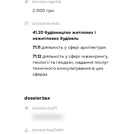
dossier.capital:
2 000 грн.
dossier.kveds:
41.20
будівництво житлових і
нежитлових будівель
71.11
діяльність у сфері архітектури
71.12
діяльність у сфері інжинірингу,
геології та геодезії, надання послуг
технічного консультування в цих
сферах
dossier.tax
dossier.staff
XXXXXXXXXX
dossier.taxDebt