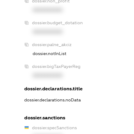
dossier.non_profit
XXXXXXXXXX
dossier.budget_dotation
XXXXXXXXXX
dossier.palne_akciz
dossier.notInList
dossier.bigTaxPayerReg
XXXXXXXXXX
dossier.declarations.title
dossier.declarations.noData
dossier.sanctions
dossier.specSanctions