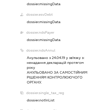
dossier.missingData
dossier.esvDebt
dossier.missingData
dossier.ndsPayer
dossier.missingData
dossier.ndsAnnul
Анульовано з 24.04.19 у зв'язку з:
ненадання декларацiй протягом
року
АНУЛЬОВАНО ЗА САМОСТIЙНИМ
РIШЕННЯМ КОНТРОЛЮЮЧОГО
ОРГАНУ.
dossier.single_tax_reg
dossier.notInList