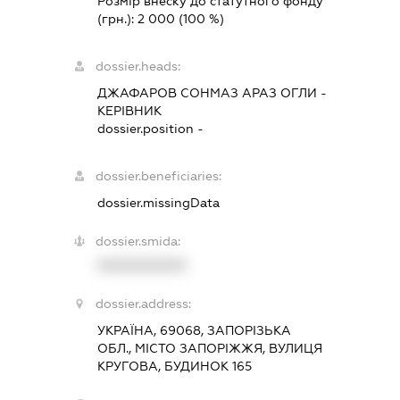
Розмір внеску до статутного фонду
(грн.):
2 000
(100 %)
dossier.heads:
ДЖАФАРОВ СОНМАЗ АРАЗ ОГЛИ
-
КЕРІВНИК
dossier.position -
dossier.beneficiaries:
dossier.missingData
dossier.smida:
XXXXXXXXXX
dossier.address:
УКРАЇНА, 69068, ЗАПОРІЗЬКА
ОБЛ., МІСТО ЗАПОРІЖЖЯ, ВУЛИЦЯ
КРУГОВА, БУДИНОК 165