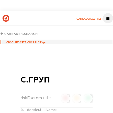
CAHEADER.GETTEST
CAHEADER.SEARCH
document.dossier
С.ГРУП
riskFactors.title
0
0
0
dossier.fullName: