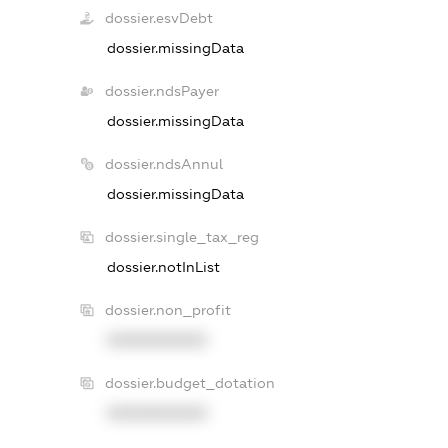
dossier.esvDebt
dossier.missingData
dossier.ndsPayer
dossier.missingData
dossier.ndsAnnul
dossier.missingData
dossier.single_tax_reg
dossier.notInList
dossier.non_profit
XXXXXXXXXX
dossier.budget_dotation
XXXXXXXXXX