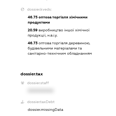
dossier.kveds:
46.75
оптова торгівля хімічними
продуктами
20.59
виробництво іншої хімічної
продукції, н.в.і.у.
46.73
оптова торгівля деревиною,
будівельними матеріалами та
санітарно-технічним обладнанням
dossier.tax
dossier.staff
XXXXXXXXXX
dossier.taxDebt
dossier.missingData