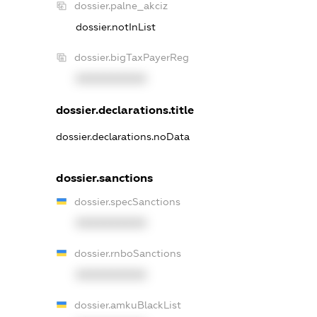
dossier.palne_akciz
dossier.notInList
dossier.bigTaxPayerReg
XXXXXXXXXX
dossier.declarations.title
dossier.declarations.noData
dossier.sanctions
dossier.specSanctions
XXXXXXXXXX
dossier.rnboSanctions
XXXXXXXXXX
dossier.amkuBlackList