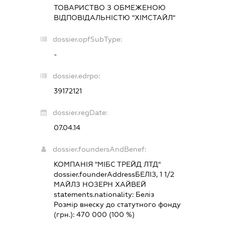
ТОВАРИСТВО З ОБМЕЖЕНОЮ
ВІДПОВІДАЛЬНІСТЮ "ХІМСТАЙЛ"
dossier.opfSubType:
-
dossier.edrpo:
39172121
dossier.regDate:
07.04.14
dossier.foundersAndBenef:
КОМПАНІЯ "МІБС ТРЕЙД ЛТД"
dossier.founderAddress
БЕЛІЗ, 1 1/2
МАЙЛЗ НОЗЕРН ХАЙВЕЙ
statements.nationality:
Беліз
Розмір внеску до статутного фонду
(грн.):
470 000
(100 %)