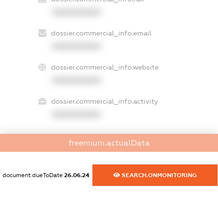
XXXXXXXXXX
dossier.commercial_info.email
XXXXXXXXXX
dossier.commercial_info.website
XXXXXXXXXX
dossier.commercial_info.activity
XXXXXXXXXX
freemium.actualData
freemium.exampleText_1
freemium.exampleText_2
freemium.anonymousPerSearch2
document.dueToDate
26.06.24
SEARCH.ONMONITORING
FREEMIUM.DETAILS
FREEMIUM.REGISTER