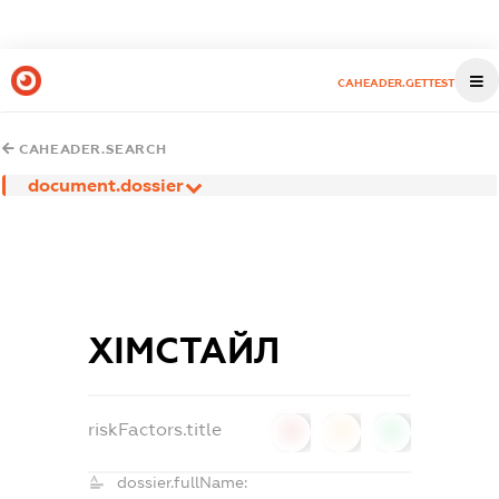
CAHEADER.GETTEST
CAHEADER.SEARCH
document.dossier
ХІМСТАЙЛ
riskFactors.title
0
0
0
dossier.fullName: