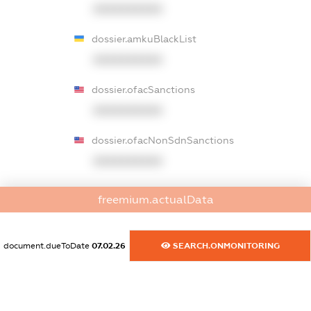
XXXXXXXXXX
dossier.amkuBlackList
XXXXXXXXXX
dossier.ofacSanctions
XXXXXXXXXX
dossier.ofacNonSdnSanctions
XXXXXXXXXX
dossier.gbSanctions
freemium.actualData
XXXXXXXXXX
dossier.ausSanctions
document.dueToDate
07.02.26
SEARCH.ONMONITORING
XXXXXXXXXX
dossier.euSanctions