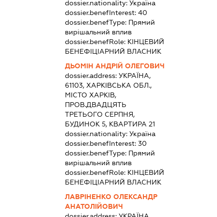
dossier.nationality:
Україна
dossier.benefInterest:
40
dossier.benefType:
Прямий
вирішальний вплив
dossier.benefRole:
КІНЦЕВИЙ
БЕНЕФІЦІАРНИЙ ВЛАСНИК
ДЬОМІН АНДРІЙ ОЛЕГОВИЧ
dossier.address:
УКРАЇНА,
61103, ХАРКІВСЬКА ОБЛ.,
МІСТО ХАРКІВ,
ПРОВ.ДВАДЦЯТЬ
ТРЕТЬОГО СЕРПНЯ,
БУДИНОК 5, КВАРТИРА 21
dossier.nationality:
Україна
dossier.benefInterest:
30
dossier.benefType:
Прямий
вирішальний вплив
dossier.benefRole:
КІНЦЕВИЙ
БЕНЕФІЦІАРНИЙ ВЛАСНИК
ЛАВРІНЕНКО ОЛЕКСАНДР
АНАТОЛІЙОВИЧ
dossier.address:
УКРАЇНА,