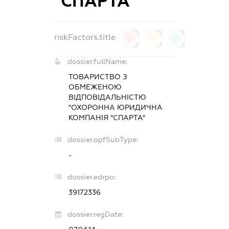
"СПАРТА"
riskFactors.title
0
0
0
dossier.fullName:
ТОВАРИСТВО З
ОБМЕЖЕНОЮ
ВІДПОВІДАЛЬНІСТЮ
"ОХОРОННА ЮРИДИЧНА
КОМПАНІЯ "СПАРТА"
dossier.opfSubType:
-
dossier.edrpo:
39172336
dossier.regDate: