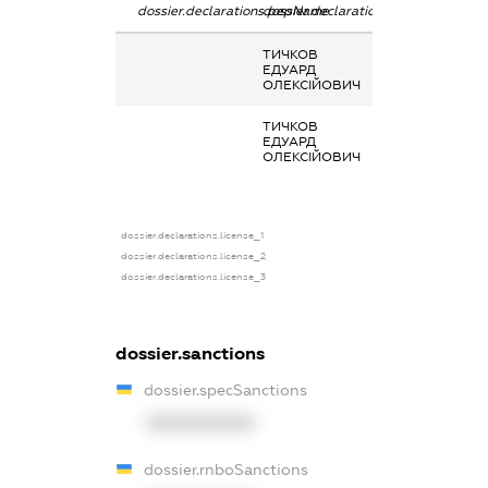
dossier.declarations.pepName
dossier.declarations.personName
dossier.declara
ТИЧКОВ
-
ЕДУАРД
ОЛЕКСІЙОВИЧ
ТИЧКОВ
Кінцевий
ЕДУАРД
бенефіціарний
ОЛЕКСІЙОВИЧ
власник
(контролер)
dossier.declarations.license_1
dossier.declarations.license_2
dossier.declarations.license_3
dossier.sanctions
dossier.specSanctions
XXXXXXXXXX
dossier.rnboSanctions