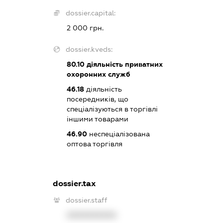
dossier.capital:
2 000 грн.
dossier.kveds:
80.10
діяльність приватних
охоронних служб
46.18
діяльність
посередників, що
спеціалізуються в торгівлі
іншими товарами
46.90
неспеціалізована
оптова торгівля
dossier.tax
dossier.staff
XXXXXXXXXX