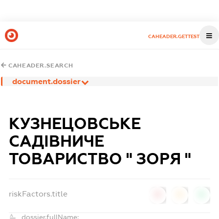
CAHEADER.GETTEST
CAHEADER.SEARCH
document.dossier
КУЗНЕЦОВСЬКЕ
САДІВНИЧЕ
ТОВАРИСТВО " ЗОРЯ "
riskFactors.title
0
0
0
dossier.fullName: