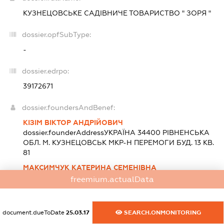
КУЗНЕЦОВСЬКЕ САДІВНИЧЕ ТОВАРИСТВО " ЗОРЯ "
dossier.opfSubType:
-
dossier.edrpo:
39172671
dossier.foundersAndBenef:
КІЗІМ ВІКТОР АНДРІЙОВИЧ
dossier.founderAddress
УКРАЇНА 34400 РIВНЕНСЬКА
ОБЛ. М. КУЗНЕЦОВСЬК МКР-Н ПЕРЕМОГИ БУД. 13 КВ.
81
МАКСИМЧУК КАТЕРИНА СЕМЕНІВНА
dossier.founderAddress
УКРАЇНА 34400 РIВНЕНСЬКА
freemium.actualData
ОБЛ. М. КУЗНЕЦОВСЬК МКР-Н БУДІВЕЛЬНИКІВ БУД.
35 КВ. 30
ЯРОЩУК АНАТОЛІЙ ВАСИЛЬОВИЧ
document.dueToDate
25.03.17
SEARCH.ONMONITORING
dossier.founderAddress
УКРАЇНА 34400 РIВНЕНСЬКА