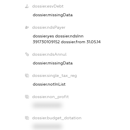
dossier.esvDebt
dossier.missingData
dossier.ndsPayer
dossier.yes
dossier.ndsInn
391730109152
dossier.from 31.05.14
dossier.ndsAnnul
dossier.missingData
dossier.single_tax_reg
dossier.notInList
dossier.non_profit
XXXXXXXXXX
dossier.budget_dotation
XXXXXXXXXX