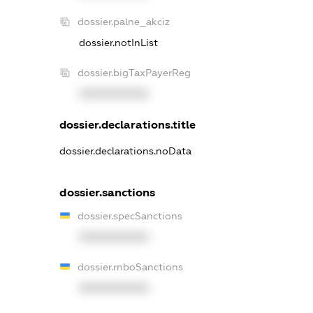
dossier.palne_akciz
dossier.notInList
dossier.bigTaxPayerReg
XXXXXXXXXX
dossier.declarations.title
dossier.declarations.noData
dossier.sanctions
dossier.specSanctions
XXXXXXXXXX
dossier.rnboSanctions
XXXXXXXXXX