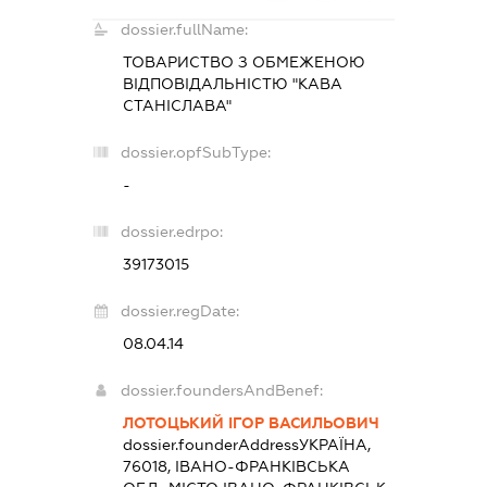
dossier.fullName:
ТОВАРИСТВО З ОБМЕЖЕНОЮ
ВІДПОВІДАЛЬНІСТЮ "КАВА
СТАНІСЛАВА"
dossier.opfSubType:
-
dossier.edrpo:
39173015
dossier.regDate:
08.04.14
dossier.foundersAndBenef:
ЛОТОЦЬКИЙ ІГОР ВАСИЛЬОВИЧ
dossier.founderAddress
УКРАЇНА,
76018, ІВАНО-ФРАНКІВСЬКА