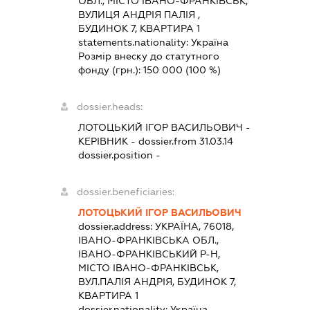
ОБЛ., МІСТО ІВАНО-ФРАНКІВСЬК,
ВУЛИЦЯ АНДРІЯ ПАЛІЯ ,
БУДИНОК 7, КВАРТИРА 1
statements.nationality:
Україна
Розмір внеску до статутного
фонду (грн.):
150 000
(100 %)
dossier.heads:
ЛОТОЦЬКИЙ ІГОР ВАСИЛЬОВИЧ
-
КЕРІВНИК
- dossier.from 31.03.14
dossier.position -
dossier.beneficiaries:
ЛОТОЦЬКИЙ ІГОР ВАСИЛЬОВИЧ
dossier.address:
УКРАЇНА, 76018,
ІВАНО-ФРАНКІВСЬКА ОБЛ.,
ІВАНО-ФРАНКІВСЬКИЙ Р-Н,
МІСТО ІВАНО-ФРАНКІВСЬК,
ВУЛ.ПАЛІЯ АНДРІЯ, БУДИНОК 7,
КВАРТИРА 1
dossier.nationality:
Україна