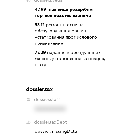
dossier.kveds:
47.99
інші види роздрібної
торгівлі поза магазинами
33.12
ремонт і технічне
обслуговування машин і
устатковання промислового
призначення
77.39
надання в оренду інших
машин, устатковання та товарів,
н.в.і.у.
dossier.tax
dossier.staff
XXXXXXXXXX
dossier.taxDebt
dossier.missingData