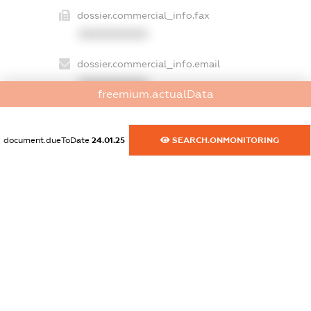
dossier.commercial_info.fax
XXXXXXXXXX
dossier.commercial_info.email
XXXXXXXXXX
freemium.actualData
dossier.commercial_info.website
XXXXXXXXXX
document.dueToDate
24.01.25
SEARCH.ONMONITORING
dossier.commercial_info.activity
XXXXXXXXXX
freemium.exampleText_1
freemium.exampleText_2
freemium.anonymousPerSearch2
FREEMIUM.DETAILS
FREEMIUM.REGISTER