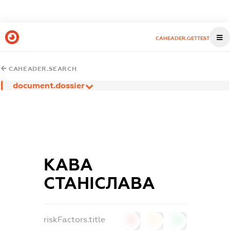
CAHEADER.GETTEST
CAHEADER.SEARCH
document.dossier
КАВА
СТАНІСЛАВА
riskFactors.title
0
0
0