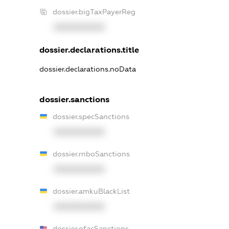
dossier.bigTaxPayerReg
XXXXXXXXXX
dossier.declarations.title
dossier.declarations.noData
dossier.sanctions
dossier.specSanctions
XXXXXXXXXX
dossier.rnboSanctions
XXXXXXXXXX
dossier.amkuBlackList
XXXXXXXXXX
dossier.ofacSanctions