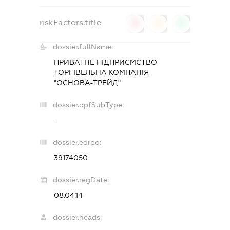
riskFactors.title
0
0
0
dossier.fullName:
ПРИВАТНЕ ПІДПРИЄМСТВО
ТОРГІВЕЛЬНА КОМПАНІЯ
"ОСНОВА-ТРЕЙД"
dossier.opfSubType:
-
dossier.edrpo:
39174050
dossier.regDate:
08.04.14
dossier.heads: