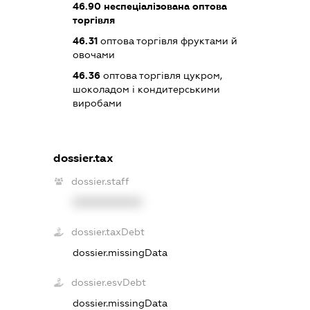
46.90
неспеціалізована оптова
торгівля
46.31
оптова торгівля фруктами й
овочами
46.36
оптова торгівля цукром,
шоколадом і кондитерськими
виробами
dossier.tax
dossier.staff
XXXXXXXXXX
dossier.taxDebt
dossier.missingData
dossier.esvDebt
dossier.missingData