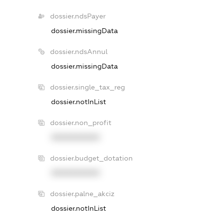
dossier.ndsPayer
dossier.missingData
dossier.ndsAnnul
dossier.missingData
dossier.single_tax_reg
dossier.notInList
dossier.non_profit
XXXXXXXXXX
dossier.budget_dotation
XXXXXXXXXX
dossier.palne_akciz
dossier.notInList