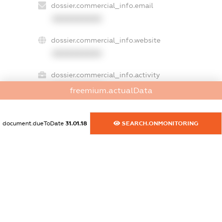
dossier.commercial_info.email
XXXXXXXXXX
dossier.commercial_info.website
XXXXXXXXXX
dossier.commercial_info.activity
XXXXXXXXXX
freemium.actualData
document.dueToDate
31.01.18
SEARCH.ONMONITORING
freemium.exampleText_1
freemium.exampleText_2
freemium.anonymousPerSearch2
FREEMIUM.DETAILS
FREEMIUM.REGISTER