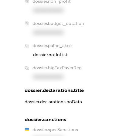
dossier.non_profit
XXXXXXXXXX
dossier.budget_dotation
XXXXXXXXXX
dossier.palne_akciz
dossier.notInList
dossier.bigTaxPayerReg
XXXXXXXXXX
dossier.declarations.title
dossier.declarations.noData
dossier.sanctions
dossier.specSanctions