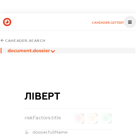
CAHEADER.GETTEST
CAHEADER.SEARCH
document.dossier
ЛІВЕРТ
riskFactors.title
0
0
0
dossier.fullName: