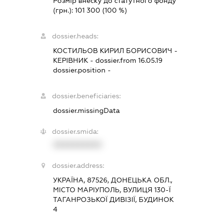
Розмір внеску до статутного фонду
(грн.):
101 300
(100 %)
dossier.heads:
КОСТИЛЬОВ КИРИЛ БОРИСОВИЧ
-
КЕРІВНИК
- dossier.from 16.05.19
dossier.position -
dossier.beneficiaries:
dossier.missingData
dossier.smida:
XXXXXXXXXX
dossier.address:
УКРАЇНА, 87526, ДОНЕЦЬКА ОБЛ.,
МІСТО МАРІУПОЛЬ, ВУЛИЦЯ 130-Ї
ТАГАНРОЗЬКОЇ ДИВІЗІЇ, БУДИНОК
4