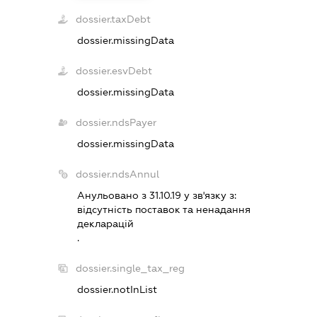
dossier.taxDebt
dossier.missingData
dossier.esvDebt
dossier.missingData
dossier.ndsPayer
dossier.missingData
dossier.ndsAnnul
Анульовано з 31.10.19 у зв'язку з:
вiдсутнiсть поставок та ненадання
декларацiй
.
dossier.single_tax_reg
dossier.notInList