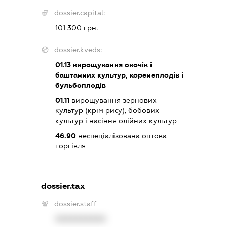
dossier.capital:
101 300 грн.
dossier.kveds:
01.13
вирощування овочів і
баштанних культур, коренеплодів і
бульбоплодів
01.11
вирощування зернових
культур (крім рису), бобових
культур і насіння олійних культур
46.90
неспеціалізована оптова
торгівля
dossier.tax
dossier.staff
XXXXXXXXXX