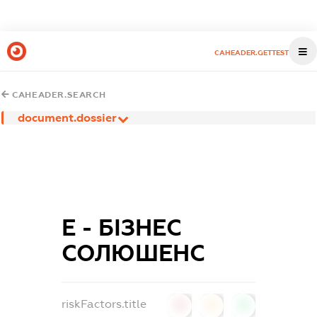
CAHEADER.GETTEST
CAHEADER.SEARCH
document.dossier
Е - БІЗНЕС
СОЛЮШЕНС
riskFactors.title
0
0
0