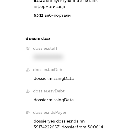
62.02
консультування з питань
інформатизації
63.12
веб-портали
dossier.tax
dossier.staff
XXXXXXXXXX
dossier.taxDebt
dossier.missingData
dossier.esvDebt
dossier.missingData
dossier.ndsPayer
dossier.yes
dossier.ndsInn
391742226571
dossier.from 30.06.14