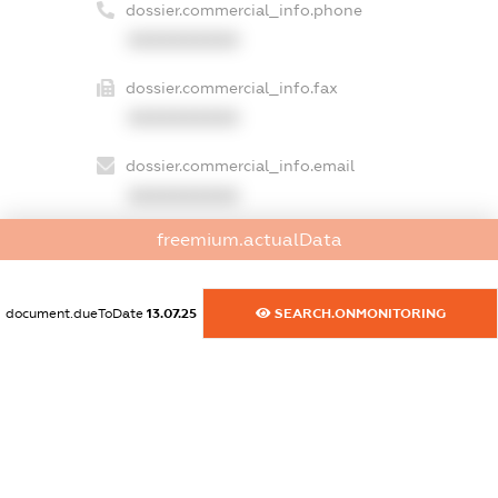
dossier.commercial_info.phone
XXXXXXXXXX
dossier.commercial_info.fax
XXXXXXXXXX
dossier.commercial_info.email
XXXXXXXXXX
freemium.actualData
dossier.commercial_info.website
XXXXXXXXXX
document.dueToDate
13.07.25
SEARCH.ONMONITORING
dossier.commercial_info.activity
XXXXXXXXXX
freemium.exampleText_1
freemium.exampleText_2
freemium.anonymousPerSearch2