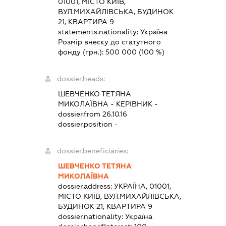
01001, МІСТО КИЇВ,
ВУЛ.МИХАЙЛІВСЬКА, БУДИНОК
21, КВАРТИРА 9
statements.nationality:
Україна
Розмір внеску до статутного
фонду (грн.):
500 000
(100 %)
dossier.heads:
ШЕВЧЕНКО ТЕТЯНА
МИКОЛАЇВНА
-
КЕРІВНИК
-
dossier.from 26.10.16
dossier.position -
dossier.beneficiaries:
ШЕВЧЕНКО ТЕТЯНА
МИКОЛАЇВНА
dossier.address:
УКРАЇНА, 01001,
МІСТО КИЇВ, ВУЛ.МИХАЙЛІВСЬКА,
БУДИНОК 21, КВАРТИРА 9
dossier.nationality:
Україна