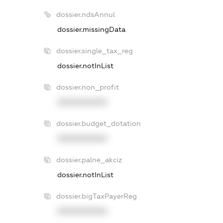
dossier.ndsAnnul
dossier.missingData
dossier.single_tax_reg
dossier.notInList
dossier.non_profit
XXXXXXXXXX
dossier.budget_dotation
XXXXXXXXXX
dossier.palne_akciz
dossier.notInList
dossier.bigTaxPayerReg
XXXXXXXXXX