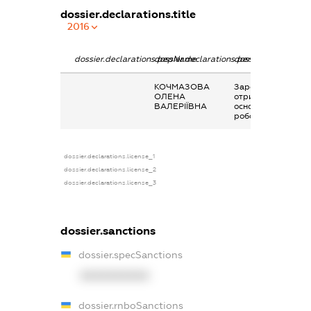
dossier.declarations.title
2016
dossier.declarations.pepName
dossier.declarations.personName
dossier.declaratio
КОЧМАЗОВА
Заробітна плата
ОЛЕНА
отримана за
ВАЛЕРІЇВНА
основним місцем
роботи
dossier.declarations.license_1
dossier.declarations.license_2
dossier.declarations.license_3
dossier.sanctions
dossier.specSanctions
XXXXXXXXXX
dossier.rnboSanctions