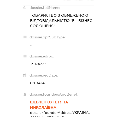
dossier.fullName:
ТОВАРИСТВО З ОБМЕЖЕНОЮ
ВІДПОВІДАЛЬНІСТЮ "Е - БІЗНЕС
СОЛЮШЕНС"
dossier.opfSubType:
-
dossier.edrpo:
39174223
dossier.regDate:
08.04.14
dossier.foundersAndBenef:
ШЕВЧЕНКО ТЕТЯНА
МИКОЛАЇВНА
dossier.founderAddress
УКРАЇНА,