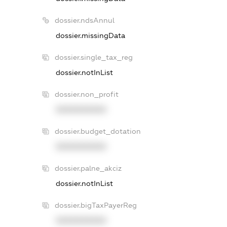
dossier.ndsAnnul
dossier.missingData
dossier.single_tax_reg
dossier.notInList
dossier.non_profit
XXXXXXXXXX
dossier.budget_dotation
XXXXXXXXXX
dossier.palne_akciz
dossier.notInList
dossier.bigTaxPayerReg
XXXXXXXXXX