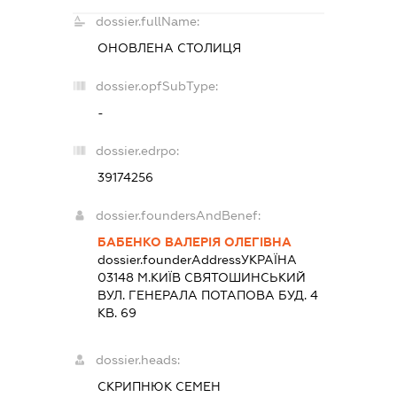
dossier.fullName:
ОНОВЛЕНА СТОЛИЦЯ
dossier.opfSubType:
-
dossier.edrpo:
39174256
dossier.foundersAndBenef:
БАБЕНКО ВАЛЕРІЯ ОЛЕГІВНА
dossier.founderAddress
УКРАЇНА
03148 М.КИЇВ СВЯТОШИНСЬКИЙ
ВУЛ. ГЕНЕРАЛА ПОТАПОВА БУД. 4
КВ. 69
dossier.heads:
СКРИПНЮК СЕМЕН