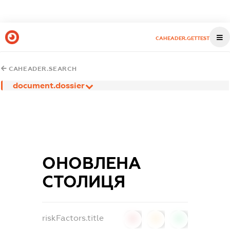
CAHEADER.GETTEST
CAHEADER.SEARCH
document.dossier
ОНОВЛЕНА
СТОЛИЦЯ
riskFactors.title
0
0
0