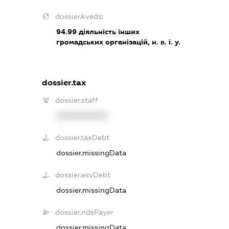
dossier.kveds:
94.99
діяльність інших
громадських організацій, н. в. і. у.
dossier.tax
dossier.staff
XXXXXXXXXX
dossier.taxDebt
dossier.missingData
dossier.esvDebt
dossier.missingData
dossier.ndsPayer
dossier.missingData