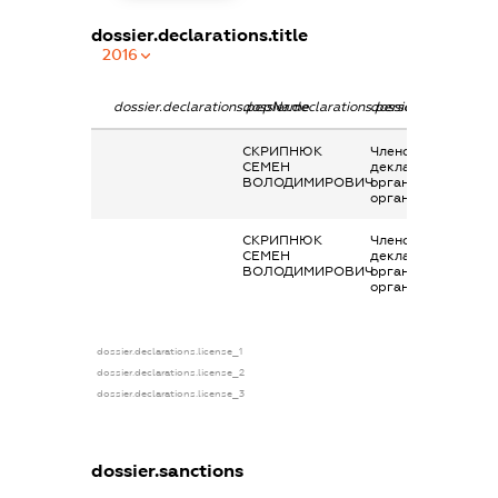
dossier.declarations.title
2016
dossier.declarations.pepName
dossier.declarations.personName
dossier.declaration
СКРИПНЮК
Членство суб’єкта
СЕМЕН
декларування в
ВОЛОДИМИРОВИЧ
організаціях та їх
органах
СКРИПНЮК
Членство суб’єкта
СЕМЕН
декларування в
ВОЛОДИМИРОВИЧ
організаціях та їх
органах
dossier.declarations.license_1
dossier.declarations.license_2
dossier.declarations.license_3
dossier.sanctions