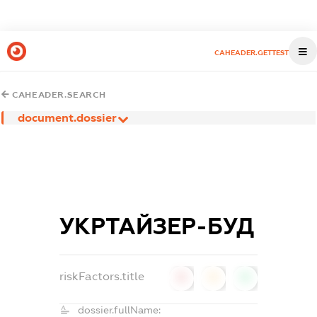
CAHEADER.GETTEST
CAHEADER.SEARCH
document.dossier
УКРТАЙЗЕР-БУД
riskFactors.title
0
0
0
dossier.fullName: