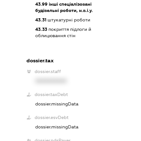
43.99
інші спеціалізовані
будівельні роботи, н.в.і.у.
43.31
штукатурні роботи
43.33
покриття підлоги й
облицювання стін
dossier.tax
dossier.staff
XXXXXXXXXX
dossier.taxDebt
dossier.missingData
dossier.esvDebt
dossier.missingData
dossier.ndsPayer