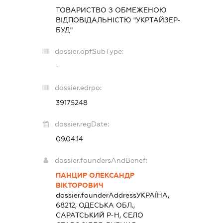
ТОВАРИСТВО З ОБМЕЖЕНОЮ
ВІДПОВІДАЛЬНІСТЮ "УКРТАЙЗЕР-
БУД"
dossier.opfSubType:
-
dossier.edrpo:
39175248
dossier.regDate:
09.04.14
dossier.foundersAndBenef:
ПАНЦИР ОЛЕКСАНДР
ВІКТОРОВИЧ
dossier.founderAddress
УКРАЇНА,
68212, ОДЕСЬКА ОБЛ.,
САРАТСЬКИЙ Р-Н, СЕЛО