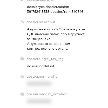
dossier.yes
dossier.ndsInn
391752415538
dossier.from 31.05.16
dossier.ndsAnnul
Анульовано з 27.12.15 у зв'язку з:
до
ЄДР внесено запис про вiдсутнiсть
за мiсцезнахо
Анульовано за рiшенням
контролюючого органу.
dossier.single_tax_reg
dossier.notInList
dossier.non_profit
XXXXXXXXXX
dossier.budget_dotation
XXXXXXXXXX