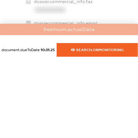
dossier.commercial_info.fax
XXXXXXXXXX
dossier.commercial_info.email
freemium.actualData
XXXXXXXXXX
dossier.commercial_info.website
document.dueToDate
10.01.25
SEARCH.ONMONITORING
XXXXXXXXXX
dossier.commercial_info.activity
XXXXXXXXXX
freemium.exampleText_1
freemium.exampleText_2
freemium.anonymousPerSearch2
FREEMIUM.DETAILS
FREEMIUM.REGISTER