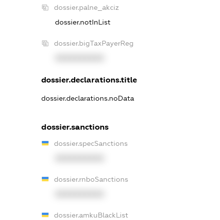
dossier.palne_akciz
dossier.notInList
dossier.bigTaxPayerReg
XXXXXXXXXX
dossier.declarations.title
dossier.declarations.noData
dossier.sanctions
dossier.specSanctions
XXXXXXXXXX
dossier.rnboSanctions
XXXXXXXXXX
dossier.amkuBlackList