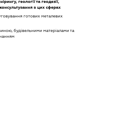
ірингу, геології та геодезії,
 консультування в цих сферах
луговування готових металевих
виною, будівельними матеріалами та
днанням