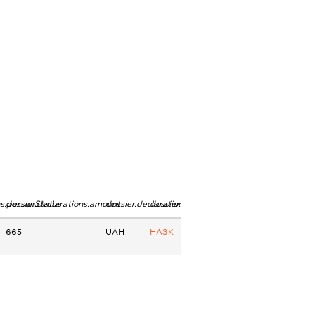
ns.personStatus
dossier.declarations.amount
dossier.declarations.currency
dossier.declarations.source
665
UAH
НАЗК