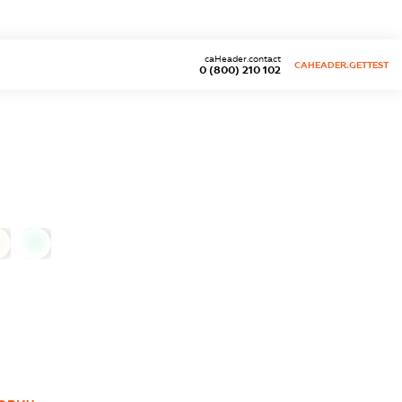
caHeader.contact
CAHEADER.GETTEST
0 (800) 210 102
0
0