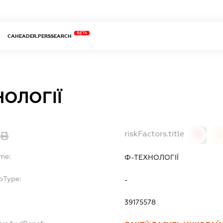
BETA
CAHEADER.PERSSEARCH
НОЛОГІЇ
riskFactors.title
0
ame:
Ф-ТЕХНОЛОГІЇ
bType:
-
39175578