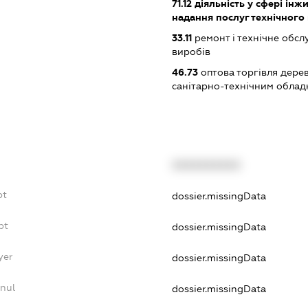
71.12
діяльність у сфері інжин
надання послуг технічного
33.11
ремонт і технічне обс
виробів
46.73
оптова торгівля дере
санітарно-технічним обла
XXXXXXXXXX
bt
dossier.missingData
bt
dossier.missingData
yer
dossier.missingData
nul
dossier.missingData