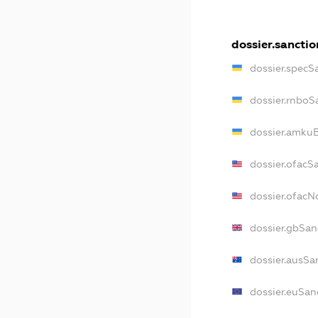
dossier.sanctio
dossier.specS
dossier.rnboS
dossier.amkuB
dossier.ofacS
dossier.ofac
dossier.gbSan
dossier.ausSa
dossier.euSan