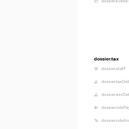
dossier.kveds:
dossier.tax
dossier.staff
dossier.taxDe
dossier.esvDe
dossier.ndsPa
dossier.ndsAn