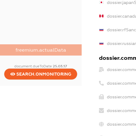
dossier.japan
dossier.canad
dossier.rfSan
dossier.russia
freemium.actualData
dossier.comme
document.dueToDate
25.03.17
dossier.comme
SEARCH.ONMONITORING
dossier.comme
dossier.comme
dossier.comme
dossier.comme