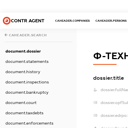
CONTR AGENT
CAHEADER.COMPANIES
CAHEADER.PERSONS
CAHEADER.SEARCH
document.dossier
Ф-ТЕХ
document.statements
document.history
dossier.title
document.inspections
dossier.fullN
document.bankruptcy
dossier.opfSu
document.court
document.taxdebts
dossier.edrpo:
document.enforcements