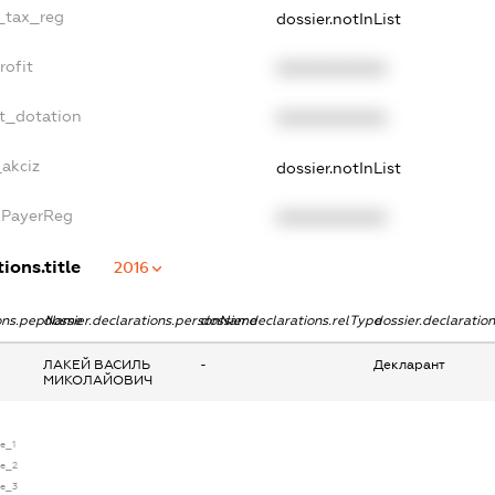
e_tax_reg
dossier.notInList
rofit
XXXXXXXXXX
t_dotation
XXXXXXXXXX
_akciz
dossier.notInList
xPayerReg
XXXXXXXXXX
ions.title
2016
ions.pepName
dossier.declarations.personName
dossier.declarations.relType
dossier.declaratio
ЛАКЕЙ ВАСИЛЬ
-
Декларант
МИКОЛАЙОВИЧ
se_1
se_2
se_3