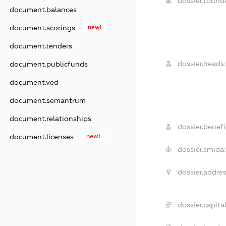
dossier.foun
document.balances
document.scorings
new!
document.tenders
dossier.heads:
document.publicfunds
document.ved
document.semantrum
document.relationships
dossier.benefic
document.licenses
new!
dossier.smida:
dossier.addres
dossier.capital