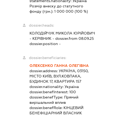
statements.nationality:
Україна
Розмір внеску до статутного
фонду (грн.):
1 000 000
(100 %)
dossier.heads:
КОЛОДІЙЧУК МИКОЛА ЮРІЙОВИЧ
-
КЕРІВНИК
- dossier.from 08.09.25
dossier.position -
dossier.beneficiaries:
ОЛЕКСЕНКО ГАННА ОЛЕГІВНА
dossier.address:
УКРАЇНА, 03150,
МІСТО КИЇВ, ВУЛ.КОВПАКА,
БУДИНОК 17, КВАРТИРА 157
dossier.nationality:
Україна
dossier.benefInterest:
100
dossier.benefType:
Прямий
вирішальний вплив
dossier.benefRole:
КІНЦЕВИЙ
БЕНЕФІЦІАРНИЙ ВЛАСНИК