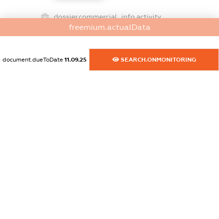
dossier.commercial_info.activity
freemium.actualData
XXXXXXXXXX
document.dueToDate
11.09.25
SEARCH.ONMONITORING
freemium.exampleText_1
freemium.exampleText_2
freemium.anonymousPerSearch2
FREEMIUM.DETAILS
FREEMIUM.REGISTER