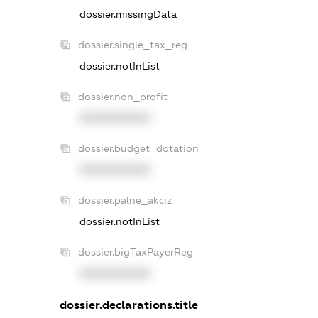
dossier.missingData
dossier.single_tax_reg
dossier.notInList
dossier.non_profit
XXXXXXXXXX
dossier.budget_dotation
XXXXXXXXXX
dossier.palne_akciz
dossier.notInList
dossier.bigTaxPayerReg
XXXXXXXXXX
dossier.declarations.title