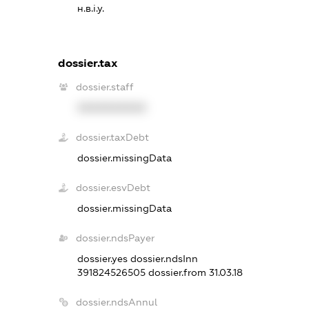
н.в.і.у.
dossier.tax
dossier.staff
XXXXXXXXXX
dossier.taxDebt
dossier.missingData
dossier.esvDebt
dossier.missingData
dossier.ndsPayer
dossier.yes
dossier.ndsInn
391824526505
dossier.from 31.03.18
dossier.ndsAnnul