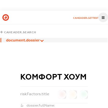
CAHEADER.GETTEST
CAHEADER.SEARCH
document.dossier
КОМФОРТ ХОУМ
riskFactors.title
0
0
0
dossier.fullName: