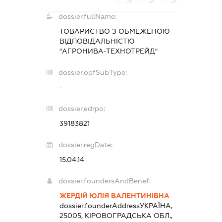
dossier.fullName:
ТОВАРИСТВО З ОБМЕЖЕНОЮ
ВІДПОВІДАЛЬНІСТЮ
"АГРОНИВА-ТЕХНОТРЕЙД"
dossier.opfSubType:
-
dossier.edrpo:
39183821
dossier.regDate:
15.04.14
dossier.foundersAndBenef:
ЖЕРДІЙ ЮЛІЯ ВАЛЕНТИНІВНА
dossier.founderAddress
УКРАЇНА,
25005, КІРОВОГРАДСЬКА ОБЛ.,