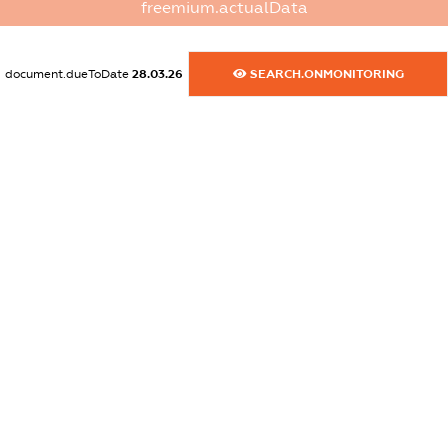
freemium.actualData
dossier.commercial_info.website
XXXXXXXXXX
document.dueToDate
28.03.26
SEARCH.ONMONITORING
dossier.commercial_info.activity
XXXXXXXXXX
freemium.exampleText_1
freemium.exampleText_2
freemium.anonymousPerSearch2
FREEMIUM.DETAILS
FREEMIUM.REGISTER