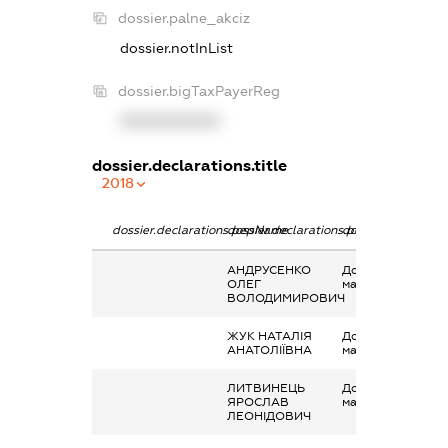
dossier.palne_akciz
dossier.notInList
dossier.bigTaxPayerReg
XXXXXXXXXX
dossier.declarations.title
2018
dossier.declarations.pepName
dossier.declarations.personName
dossier.declaratio
АНДРУСЕНКО
Дохід від наданн
ОЛЕГ
майна в оренду
ВОЛОДИМИРОВИЧ
ЖУК НАТАЛІЯ
Дохід від наданн
АНАТОЛІЇВНА
майна в оренду
ЛИТВИНЕЦЬ
Дохід від наданн
ЯРОСЛАВ
майна в оренду
ЛЕОНІДОВИЧ