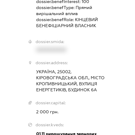
dossier.benefInterest:
100
dossier.benefType:
Прямий
вирішальний вплив
dossier.benefRole:
КІНЦЕВИЙ
БЕНЕФІЦІАРНИЙ ВЛАСНИК
dossier.smida:
XXXXXXXXXX
dossier.address:
УКРАЇНА, 25002,
КІРОВОГРАДСЬКА ОБЛ., МІСТО
КРОПИВНИЦЬКИЙ, ВУЛИЦЯ
ЕНЕРГЕТИКІВ, БУДИНОК 6А
dossier.capital:
2 000 грн.
dossier.kveds:
01.11
вирощування зернових