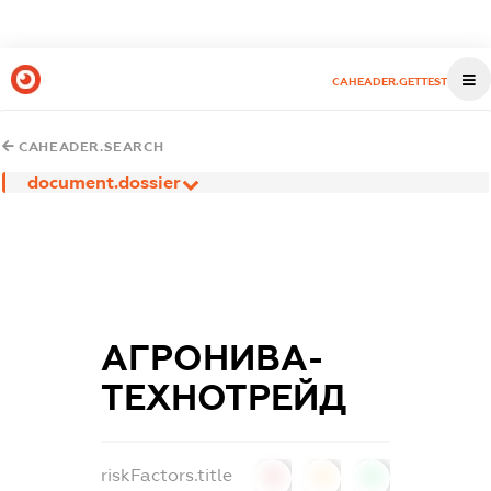
CAHEADER.GETTEST
CAHEADER.SEARCH
document.dossier
АГРОНИВА-
ТЕХНОТРЕЙД
riskFactors.title
0
0
0