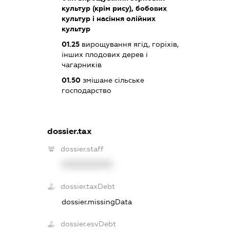
культур (крім рису), бобових
культур і насіння олійних
культур
01.25
вирощування ягід, горіхів,
інших плодових дерев і
чагарників
01.50
змішане сільське
господарство
dossier.tax
dossier.staff
XXXXXXXXXX
dossier.taxDebt
dossier.missingData
dossier.esvDebt