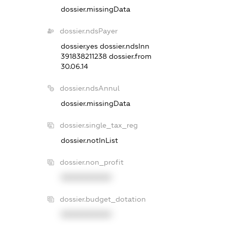
dossier.missingData
dossier.ndsPayer
dossier.yes
dossier.ndsInn
391838211238
dossier.from
30.06.14
dossier.ndsAnnul
dossier.missingData
dossier.single_tax_reg
dossier.notInList
dossier.non_profit
XXXXXXXXXX
dossier.budget_dotation
XXXXXXXXXX