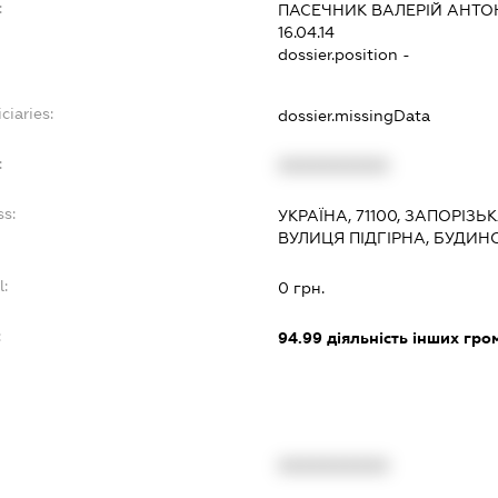
:
ПАСЕЧНИК ВАЛЕРІЙ АНТ
16.04.14
dossier.position -
ciaries:
dossier.missingData
:
XXXXXXXXXX
ss:
УКРАЇНА, 71100, ЗАПОРІЗЬ
ВУЛИЦЯ ПІДГІРНА, БУДИН
l:
0 грн.
:
94.99
діяльність інших грома
XXXXXXXXXX