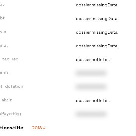
bt
dossier.missingData
ebt
dossier.missingData
ayer
dossier.missingData
nnul
dossier.missingData
e_tax_reg
dossier.notInList
rofit
XXXXXXXXXX
et_dotation
XXXXXXXXXX
_akciz
dossier.notInList
axPayerReg
XXXXXXXXXX
tions.title
2018