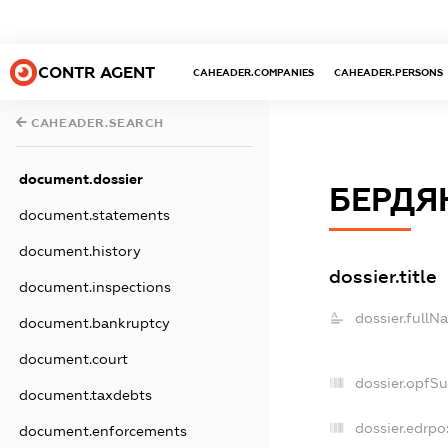
CONTR AGENT
CAHEADER.COMPANIES
CAHEADER.PERSONS
CAHEADER.SEARCH
document.dossier
БЕРДЯ
document.statements
document.history
dossier.title
document.inspections
dossier.fullN
document.bankruptcy
document.court
dossier.opfS
document.taxdebts
dossier.edrpo
document.enforcements