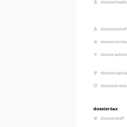
dossier.heads
dossier.benefi
dossier.smida
dossier.addre
dossier.capita
dossier.kveds
dossier.tax
dossier.staff