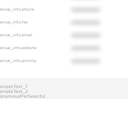
ercial_info.phone
XXXXXXXXXX
rcial_info.fax
XXXXXXXXXX
rcial_info.email
XXXXXXXXXX
ercial_info.website
XXXXXXXXXX
rcial_info.activity
XXXXXXXXXX
ampleText_1
ampleText_2
nonymousPerSearch2
DETAILS
FREEMIUM.REGISTER