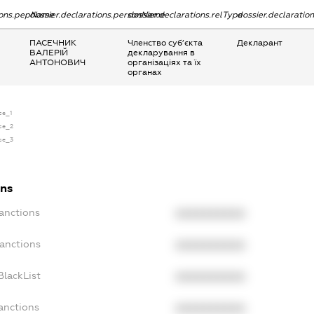
tions.pepName
dossier.declarations.personName
dossier.declarations.relType
dossier.declaratio
ПАСЕЧНИК
Членство суб’єкта
Декларант
ВАЛЕРІЙ
декларування в
АНТОНОВИЧ
організаціях та їх
органах
nse_1
nse_2
nse_3
ons
Sanctions
XXXXXXXXXX
Sanctions
XXXXXXXXXX
BlackList
XXXXXXXXXX
anctions
XXXXXXXXXX