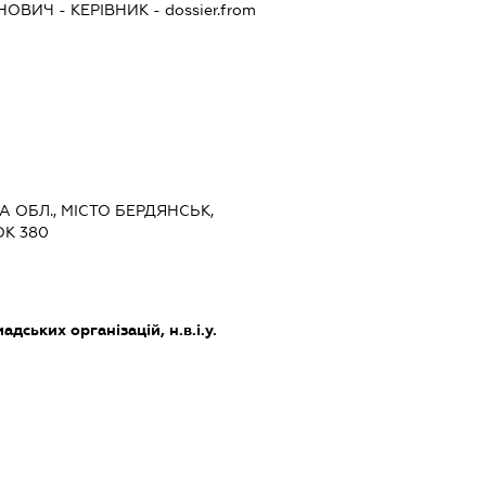
ОНОВИЧ
-
КЕРІВНИК
- dossier.from
КА ОБЛ., МІСТО БЕРДЯНСЬК,
ОК 380
дських організацій, н.в.і.у.