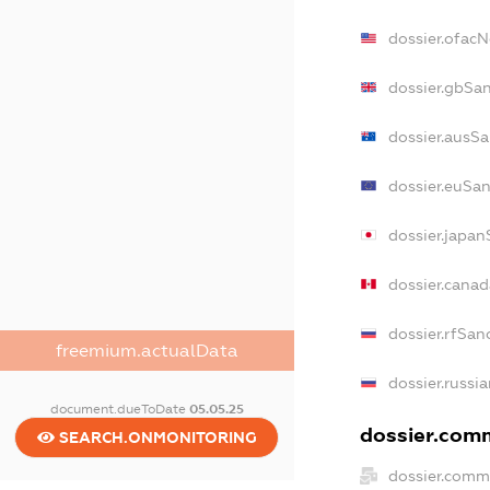
dossier.ofac
dossier.gbSa
dossier.ausS
dossier.euSa
dossier.japa
dossier.cana
dossier.rfSan
freemium.actualData
dossier.russi
document.dueToDate
05.05.25
dossier.comm
SEARCH.ONMONITORING
dossier.comm