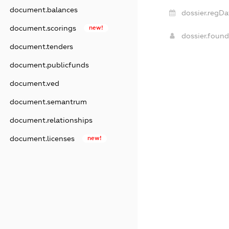
document.balances
dossier.regDa
document.scorings
new!
dossier.foun
document.tenders
document.publicfunds
document.ved
document.semantrum
document.relationships
document.licenses
new!