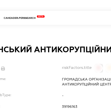
BETA
CAHEADER.PERSSEARCH
НСЬКИЙ АНТИКОРУПЦІЙНИ
riskFactors.title
0
ame:
ГРОМАДСЬКА ОРГАНІЗАЦІ
АНТИКОРУПЦІЙНИЙ ЦЕНТР
ubType:
-
:
39196163