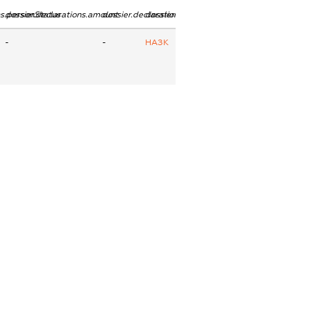
ns.personStatus
dossier.declarations.amount
dossier.declarations.currency
dossier.declarations.source
-
-
НАЗК