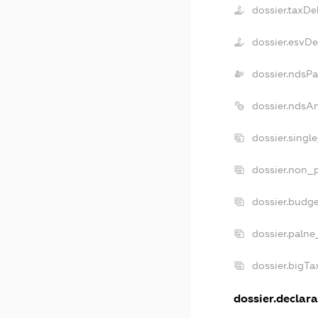
dossier.taxDe
dossier.esvD
dossier.ndsP
dossier.ndsA
dossier.singl
dossier.non_p
dossier.budg
dossier.palne
dossier.bigT
dossier.declara