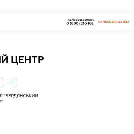
caHeader.contact
CAHEADER.GETTEST
0 (800) 210 102
Й ЦЕНТР
0
0
Я "БЕРДЯНСЬКИЙ
"