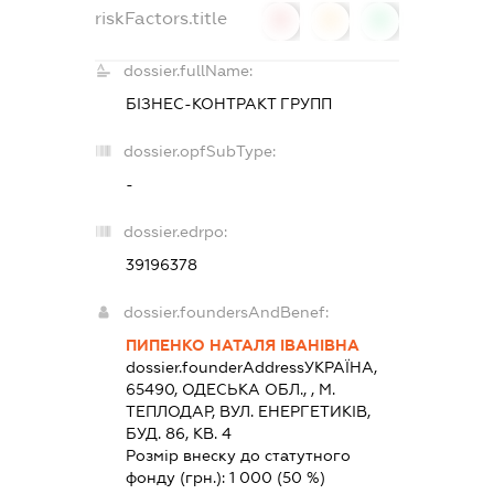
riskFactors.title
0
0
0
dossier.fullName:
БІЗНЕС-КОНТРАКТ ГРУПП
dossier.opfSubType:
-
dossier.edrpo:
39196378
dossier.foundersAndBenef:
ПИПЕНКО НАТАЛЯ ІВАНІВНА
dossier.founderAddress
УКРАЇНА,
65490, ОДЕСЬКА ОБЛ., , М.
ТЕПЛОДАР, ВУЛ. ЕНЕРГЕТИКІВ,
БУД. 86, КВ. 4
Розмір внеску до статутного
фонду (грн.):
1 000
(50 %)