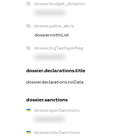
dossier.budget_dotation
XXXXXXXXXX
dossier.palne_akciz
dossier.notInList
dossier.bigTaxPayerReg
XXXXXXXXXX
dossier.declarations.title
dossier.declarations.noData
dossier.sanctions
dossier.specSanctions
XXXXXXXXXX
dossier.rnboSanctions