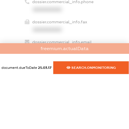
dossier.commercial_info.phone
XXXXXXXXXX
dossier.commercial_info.fax
XXXXXXXXXX
dossier.commercial_info.email
freemium.actualData
XXXXXXXXXX
dossier.commercial_info.website
document.dueToDate
25.03.17
SEARCH.ONMONITORING
XXXXXXXXXX
dossier.commercial_info.activity
XXXXXXXXXX
freemium.exampleText_1
freemium.exampleText_2
freemium.anonymousPerSearch2