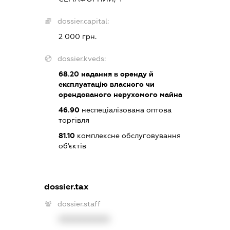
dossier.capital:
2 000 грн.
dossier.kveds:
68.20
надання в оренду й
експлуатацію власного чи
орендованого нерухомого майна
46.90
неспеціалізована оптова
торгівля
81.10
комплексне обслуговування
об'єктів
dossier.tax
dossier.staff
XXXXXXXXXX