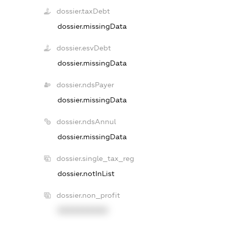
dossier.taxDebt
dossier.missingData
dossier.esvDebt
dossier.missingData
dossier.ndsPayer
dossier.missingData
dossier.ndsAnnul
dossier.missingData
dossier.single_tax_reg
dossier.notInList
dossier.non_profit
XXXXXXXXXX