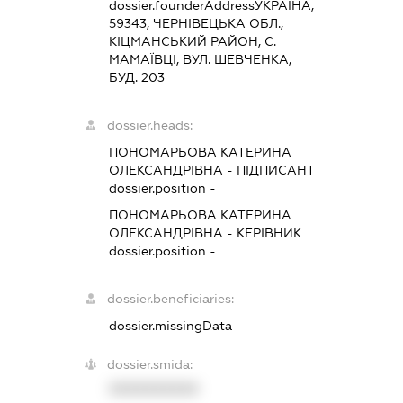
dossier.founderAddress
УКРАЇНА,
59343, ЧЕРНIВЕЦЬКА ОБЛ.,
КIЦМАНСЬКИЙ РАЙОН, С.
МАМАЇВЦІ, ВУЛ. ШЕВЧЕНКА,
БУД. 203
dossier.heads:
ПОНОМАРЬОВА КАТЕРИНА
ОЛЕКСАНДРІВНА
-
ПІДПИСАНТ
dossier.position -
ПОНОМАРЬОВА КАТЕРИНА
ОЛЕКСАНДРІВНА
-
КЕРІВНИК
dossier.position -
dossier.beneficiaries:
dossier.missingData
dossier.smida:
XXXXXXXXXX