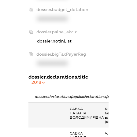
dossier.budget_dotation
XXXXXXXXXX
dossier.palne_akciz
dossier.notInList
dossier.bigTaxPayerReg
XXXXXXXXXX
dossier.declarations.title
2018
dossier.declarations.pepName
dossier.declarations.personName
dossier.declarati
САВКА
Кінцевий
НАТАЛІЯ
бенефіціарний
ВОЛОДИМИРІВНА
власник
(контролер)
САВКА
Членство суб’єкт