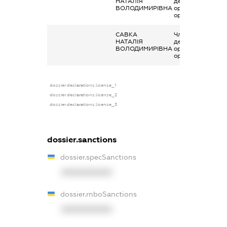
НАТАЛІЯ
декларування в
ВОЛОДИМИРІВНА
організаціях та ї
органах
САВКА
Членство суб’єкт
НАТАЛІЯ
декларування в
ВОЛОДИМИРІВНА
організаціях та ї
органах
dossier.declarations.license_1
dossier.declarations.license_2
dossier.declarations.license_3
dossier.sanctions
dossier.specSanctions
XXXXXXXXXX
dossier.rnboSanctions
XXXXXXXXXX