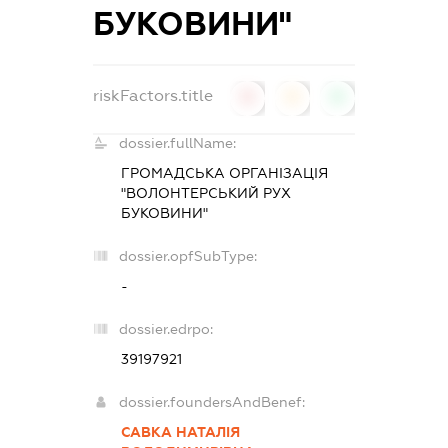
БУКОВИНИ"
riskFactors.title
0
0
0
dossier.fullName:
ГРОМАДСЬКА ОРГАНІЗАЦІЯ
"ВОЛОНТЕРСЬКИЙ РУХ
БУКОВИНИ"
dossier.opfSubType:
-
dossier.edrpo:
39197921
dossier.foundersAndBenef:
САВКА НАТАЛІЯ