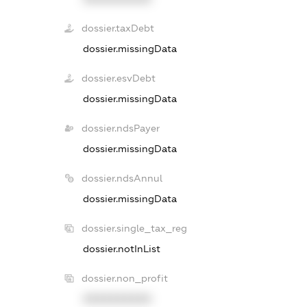
dossier.taxDebt
dossier.missingData
dossier.esvDebt
dossier.missingData
dossier.ndsPayer
dossier.missingData
dossier.ndsAnnul
dossier.missingData
dossier.single_tax_reg
dossier.notInList
dossier.non_profit
XXXXXXXXXX