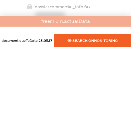
dossier.commercial_info.fax
XXXXXXXXXX
freemium.actualData
dossier.commercial_info.email
XXXXXXXXXX
document.dueToDate
25.03.17
SEARCH.ONMONITORING
dossier.commercial_info.website
XXXXXXXXXX
dossier.commercial_info.activity
XXXXXXXXXX
freemium.exampleText_1
freemium.exampleText_2
freemium.anonymousPerSearch2
FREEMIUM.DETAILS
FREEMIUM.REGISTER