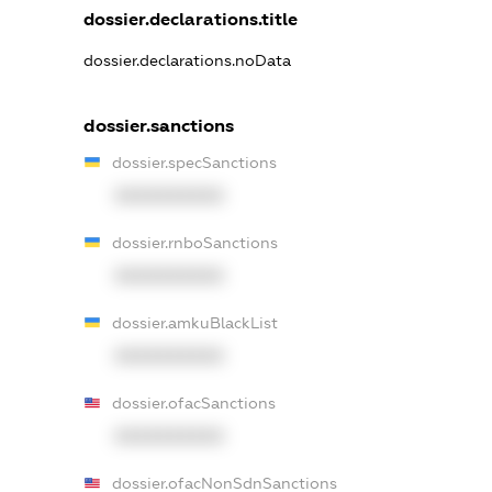
dossier.declarations.title
dossier.declarations.noData
dossier.sanctions
dossier.specSanctions
XXXXXXXXXX
dossier.rnboSanctions
XXXXXXXXXX
dossier.amkuBlackList
XXXXXXXXXX
dossier.ofacSanctions
XXXXXXXXXX
dossier.ofacNonSdnSanctions