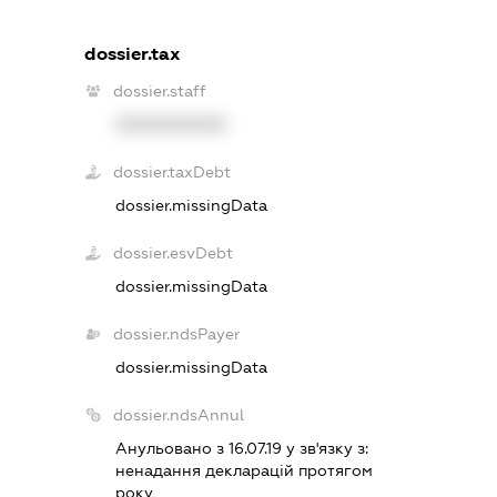
dossier.tax
dossier.staff
XXXXXXXXXX
dossier.taxDebt
dossier.missingData
dossier.esvDebt
dossier.missingData
dossier.ndsPayer
dossier.missingData
dossier.ndsAnnul
Анульовано з 16.07.19 у зв'язку з:
ненадання декларацiй протягом
року