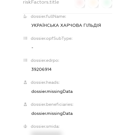
riskFactors.title
0
0
0
dossier.fullName:
УКРАЇНСЬКА ХАРЧОВА ГІЛЬДІЯ
dossier.opfSubType:
-
dossier.edrpo:
39206914
dossier.heads:
dossier.missingData
dossier.beneficiaries:
dossier.missingData
dossier.smida:
XXXXXXXXXX