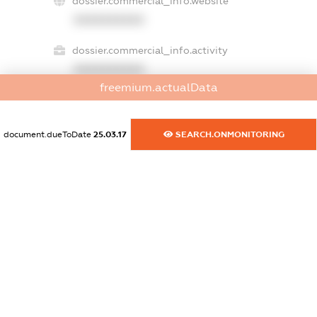
dossier.commercial_info.website
XXXXXXXXXX
dossier.commercial_info.activity
XXXXXXXXXX
freemium.actualData
freemium.exampleText_1
document.dueToDate
25.03.17
SEARCH.ONMONITORING
freemium.exampleText_2
freemium.anonymousPerSearch2
FREEMIUM.DETAILS
FREEMIUM.REGISTER