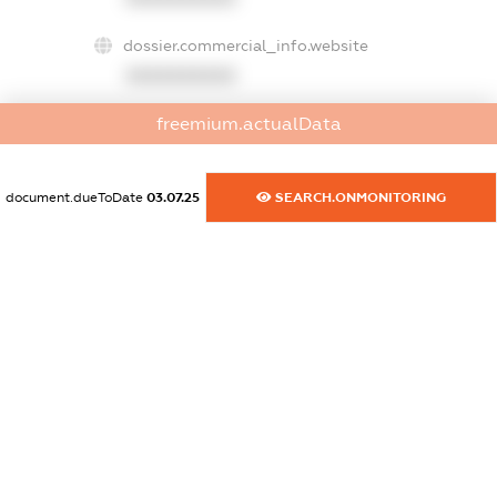
dossier.commercial_info.website
XXXXXXXXXX
freemium.actualData
dossier.commercial_info.activity
XXXXXXXXXX
document.dueToDate
03.07.25
SEARCH.ONMONITORING
freemium.exampleText_1
freemium.exampleText_2
freemium.anonymousPerSearch2
FREEMIUM.DETAILS
FREEMIUM.REGISTER