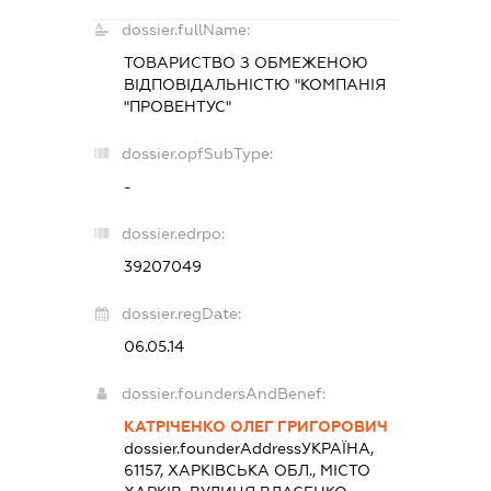
dossier.fullName:
ТОВАРИСТВО З ОБМЕЖЕНОЮ
ВІДПОВІДАЛЬНІСТЮ "КОМПАНІЯ
"ПРОВЕНТУС"
dossier.opfSubType:
-
dossier.edrpo:
39207049
dossier.regDate:
06.05.14
dossier.foundersAndBenef:
КАТРІЧЕНКО ОЛЕГ ГРИГОРОВИЧ
dossier.founderAddress
УКРАЇНА,
61157, ХАРКІВСЬКА ОБЛ., МІСТО