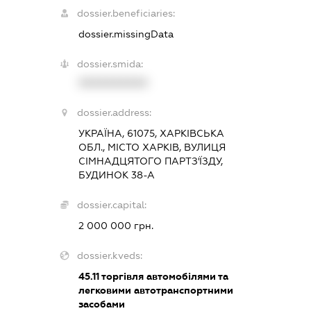
dossier.beneficiaries:
dossier.missingData
dossier.smida:
XXXXXXXXXX
dossier.address:
УКРАЇНА, 61075, ХАРКІВСЬКА
ОБЛ., МІСТО ХАРКІВ, ВУЛИЦЯ
СІМНАДЦЯТОГО ПАРТЗ'ЇЗДУ,
БУДИНОК 38-А
dossier.capital:
2 000 000 грн.
dossier.kveds:
45.11
торгівля автомобілями та
легковими автотранспортними
засобами