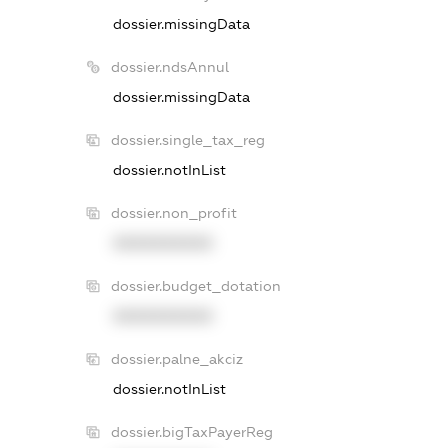
dossier.missingData
dossier.ndsAnnul
dossier.missingData
dossier.single_tax_reg
dossier.notInList
dossier.non_profit
XXXXXXXXXX
dossier.budget_dotation
XXXXXXXXXX
dossier.palne_akciz
dossier.notInList
dossier.bigTaxPayerReg