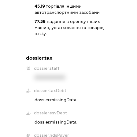
45.19
торгівля іншими
автотранспортними засобами
77.39
надання в оренду інших
машин, устатковання та товарів,
н.в.і.у.
dossier.tax
dossier.staff
XXXXXXXXXX
dossier.taxDebt
dossier.missingData
dossier.esvDebt
dossier.missingData
dossier.ndsPayer