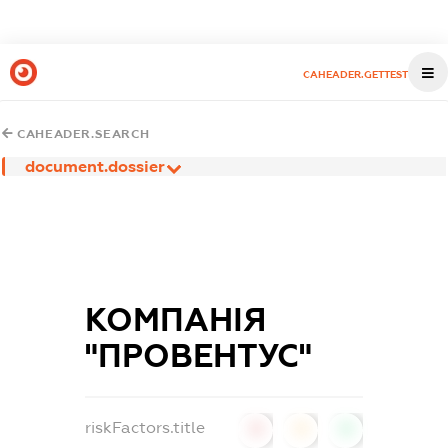
CAHEADER.GETTEST
CAHEADER.SEARCH
document.dossier
КОМПАНІЯ
"ПРОВЕНТУС"
riskFactors.title
0
0
0