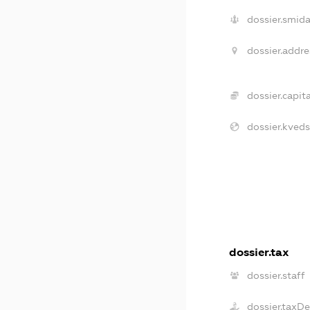
dossier.smida
dossier.addre
dossier.capita
dossier.kveds
dossier.tax
dossier.staff
dossier.taxD