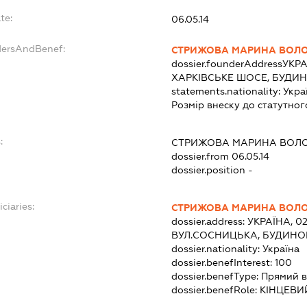
te:
06.05.14
dersAndBenef:
СТРИЖОВА МАРИНА ВОЛ
dossier.founderAddress
УКРА
ХАРКІВСЬКЕ ШОСЕ, БУДИН
statements.nationality:
Укра
Розмір внеску до статутног
:
СТРИЖОВА МАРИНА ВОЛ
dossier.from 06.05.14
dossier.position -
ciaries:
СТРИЖОВА МАРИНА ВОЛ
dossier.address:
УКРАЇНА, 02
ВУЛ.СОСНИЦЬКА, БУДИНОК
dossier.nationality:
Україна
dossier.benefInterest:
100
dossier.benefType:
Прямий в
dossier.benefRole:
КІНЦЕВИ