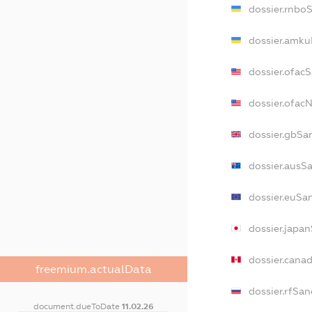
dossier.rnbo
dossier.amku
dossier.ofac
dossier.ofa
dossier.gbSa
dossier.ausS
dossier.euSa
dossier.japa
dossier.cana
freemium.actualData
dossier.rfSan
document.dueToDate
11.02.26