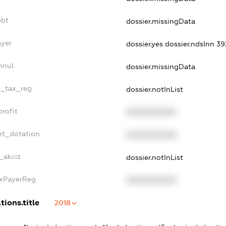
ebt
dossier.missingData
ayer
dossier.yes
dossier.ndsInn 
nnul
dossier.missingData
le_tax_reg
dossier.notInList
profit
XXXXXXXXXX
et_dotation
XXXXXXXXXX
_akciz
dossier.notInList
axPayerReg
XXXXXXXXXX
tions.title
2018