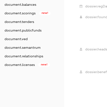
document.balances
dossier.regDa
document.scorings
new!
dossier.foun
document.tenders
document.publicfunds
document.ved
document.semantrum
dossier.heads
document.relationships
document.licenses
new!
dossier.benefi