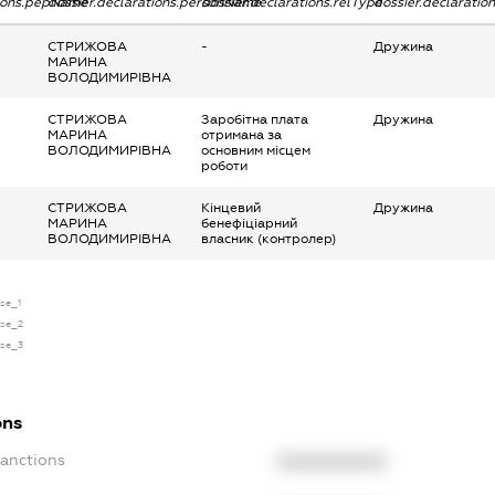
tions.pepName
dossier.declarations.personName
dossier.declarations.relType
dossier.declaratio
СТРИЖОВА
-
Дружина
МАРИНА
ВОЛОДИМИРІВНА
СТРИЖОВА
Заробітна плата
Дружина
МАРИНА
отримана за
ВОЛОДИМИРІВНА
основним місцем
роботи
СТРИЖОВА
Кінцевий
Дружина
МАРИНА
бенефіціарний
ВОЛОДИМИРІВНА
власник (контролер)
nse_1
nse_2
nse_3
ons
Sanctions
XXXXXXXXXX