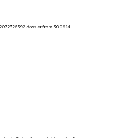
392072326592
dossier.from 30.06.14