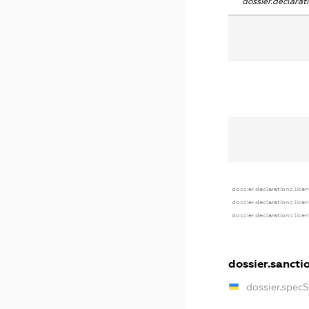
dossier.declara
dossier.declarations.lice
dossier.declarations.lice
dossier.declarations.lice
dossier.sancti
dossier.spec