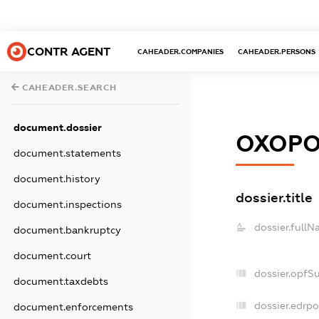
CONTR AGENT
CAHEADER.COMPANIES
CAHEADER.PERSONS
CAHEADER.SEARCH
document.dossier
ОХОРО
document.statements
document.history
dossier.title
document.inspections
dossier.fullN
document.bankruptcy
document.court
dossier.opfS
document.taxdebts
dossier.edrpo
document.enforcements