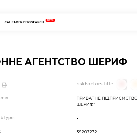
BETA
CAHEADER.PERSSEARCH
ННЕ АГЕНТСТВО ШЕРИФ
riskFactors.title
0
ame:
ПРИВАТНЕ ПІДПРИЄМСТВ
ШЕРИФ"
ubType:
-
:
39207232