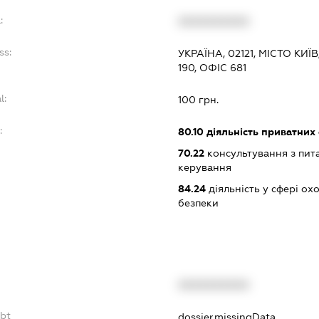
:
XXXXXXXXXX
ss:
УКРАЇНА, 02121, МІСТО КИ
190, ОФІС 681
l:
100 грн.
:
80.10
діяльність приватних
70.22
консультування з пита
керування
84.24
діяльність у сфері о
безпеки
XXXXXXXXXX
ebt
dossier.missingData