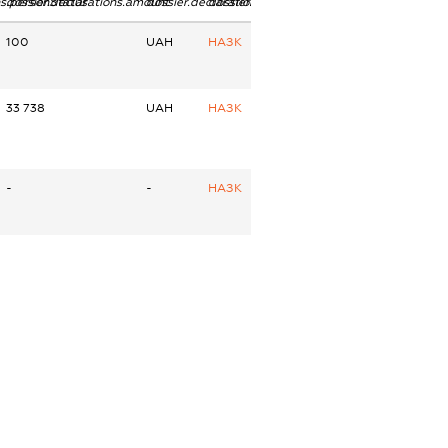
ns.personStatus
dossier.declarations.amount
dossier.declarations.currency
dossier.declarations.source
100
UAH
НАЗК
33 738
UAH
НАЗК
-
-
НАЗК