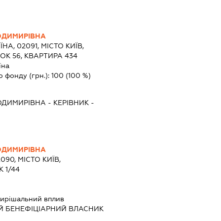
ОДИМИРІВНА
ЇНА, 02091, МІСТО КИЇВ,
ОК 56, КВАРТИРА 434
їна
о фонду (грн.):
100
(100 %)
ОДИМИРІВНА
-
КЕРІВНИК
-
ОДИМИРІВНА
090, МІСТО КИЇВ,
 1/44
ирішальний вплив
Й БЕНЕФІЦІАРНИЙ ВЛАСНИК