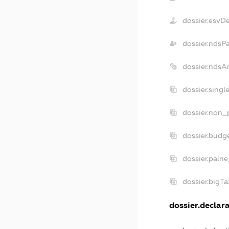
dossier.esvD
dossier.ndsP
dossier.ndsA
dossier.sing
dossier.non_
dossier.budg
dossier.palne
dossier.bigT
dossier.declara