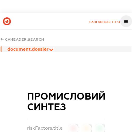
CAHEADER.GETTEST
CAHEADER.SEARCH
document.dossier
ПРОМИСЛОВИЙ
СИНТЕЗ
riskFactors.title
0
0
0