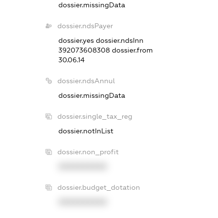
dossier.missingData
dossier.ndsPayer
dossier.yes
dossier.ndsInn
392073608308
dossier.from
30.06.14
dossier.ndsAnnul
dossier.missingData
dossier.single_tax_reg
dossier.notInList
dossier.non_profit
XXXXXXXXXX
dossier.budget_dotation
XXXXXXXXXX