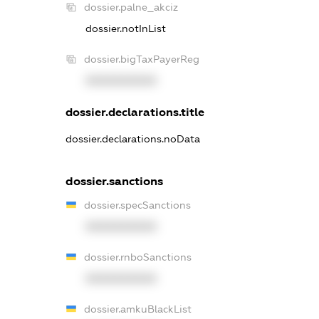
dossier.palne_akciz
dossier.notInList
dossier.bigTaxPayerReg
XXXXXXXXXX
dossier.declarations.title
dossier.declarations.noData
dossier.sanctions
dossier.specSanctions
XXXXXXXXXX
dossier.rnboSanctions
XXXXXXXXXX
dossier.amkuBlackList