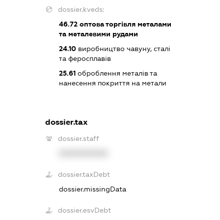
dossier.kveds:
46.72
оптова торгівля металами
та металевими рудами
24.10
виробництво чавуну, сталі
та феросплавів
25.61
оброблення металів та
нанесення покриття на метали
dossier.tax
dossier.staff
XXXXXXXXXX
dossier.taxDebt
dossier.missingData
dossier.esvDebt