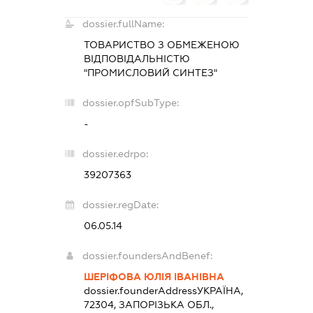
dossier.fullName:
ТОВАРИСТВО З ОБМЕЖЕНОЮ
ВІДПОВІДАЛЬНІСТЮ
"ПРОМИСЛОВИЙ СИНТЕЗ"
dossier.opfSubType:
-
dossier.edrpo:
39207363
dossier.regDate:
06.05.14
dossier.foundersAndBenef:
ШЕРІФОВА ЮЛІЯ ІВАНІВНА
dossier.founderAddress
УКРАЇНА,
72304, ЗАПОРІЗЬКА ОБЛ.,