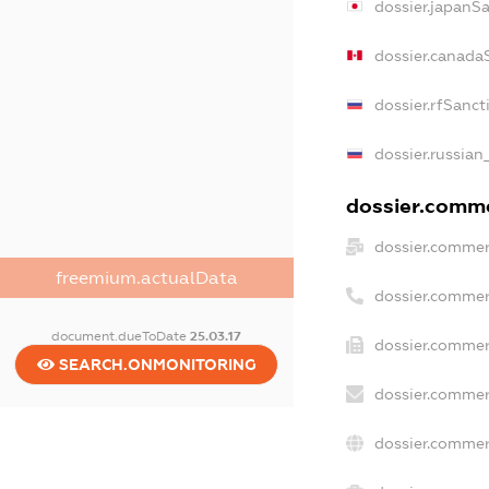
dossier.japanS
dossier.canada
dossier.rfSanct
dossier.russian
dossier.commer
dossier.commer
freemium.actualData
dossier.commer
document.dueToDate
25.03.17
dossier.commer
SEARCH.ONMONITORING
dossier.commer
dossier.commer