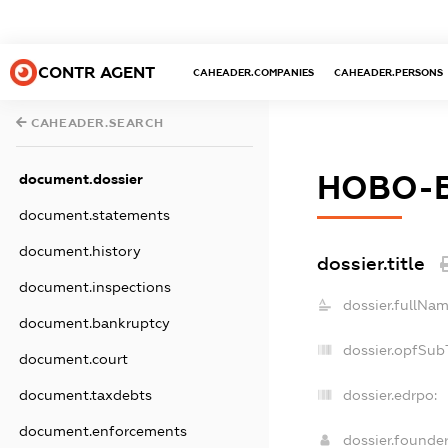
CONTR AGENT
CAHEADER.COMPANIES
CAHEADER.PERSONS
CAHEADER.SEARCH
НОВО-
document.dossier
document.statements
document.history
dossier.title
document.inspections
dossier.fullNam
document.bankruptcy
dossier.opfSub
document.court
document.taxdebts
dossier.edrpo:
document.enforcements
dossier.founde