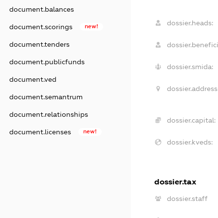
document.balances
dossier.heads:
document.scorings
new!
document.tenders
dossier.benefici
document.publicfunds
dossier.smida:
document.ved
dossier.address
document.semantrum
document.relationships
dossier.capital:
document.licenses
new!
dossier.kveds:
dossier.tax
dossier.staff