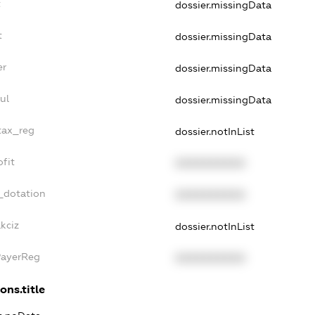
t
dossier.missingData
t
dossier.missingData
er
dossier.missingData
ul
dossier.missingData
_tax_reg
dossier.notInList
ofit
XXXXXXXXXX
_dotation
XXXXXXXXXX
kciz
dossier.notInList
PayerReg
XXXXXXXXXX
ons.title