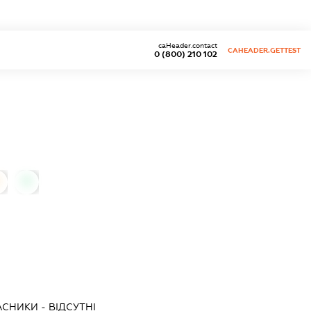
caHeader.contact
CAHEADER.GETTEST
0 (800) 210 102
0
АСНИКИ - ВІДСУТНІ