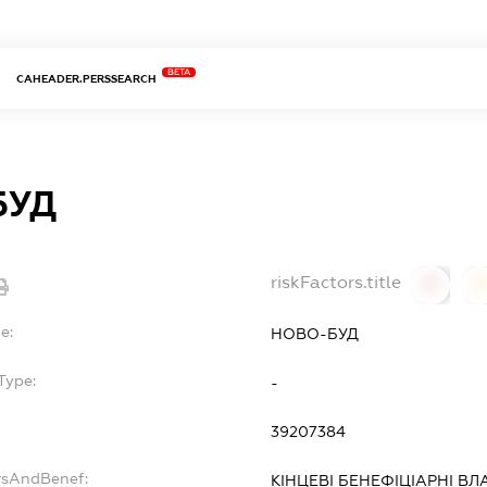
BETA
CAHEADER.PERSSEARCH
БУД
riskFactors.title
0
0
e:
НОВО-БУД
Type:
-
39207384
rsAndBenef:
КІНЦЕВІ БЕНЕФІЦІАРНІ ВЛ