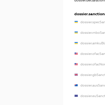
dossier.declaratio
dossier.sanction
dossier.specSa
dossier.rnboSa
dossier.amkuBl
dossier.ofacSa
dossier.ofacN
dossier.gbSanc
dossier.ausSan
dossier.euSanc