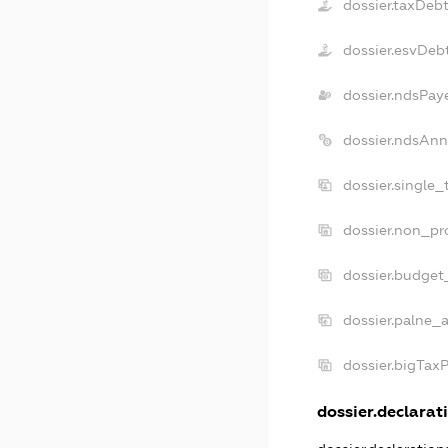
dossier.taxDeb
dossier.esvDeb
dossier.ndsPay
dossier.ndsAnn
dossier.single
dossier.non_pr
dossier.budget
dossier.palne_a
dossier.bigTax
dossier.declarati