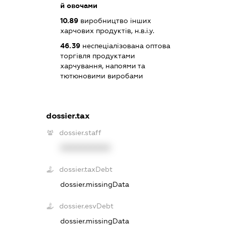
й овочами
10.89
виробництво інших
харчових продуктів, н.в.і.у.
46.39
неспеціалізована оптова
торгівля продуктами
харчування, напоями та
тютюновими виробами
dossier.tax
dossier.staff
XXXXXXXXXX
dossier.taxDebt
dossier.missingData
dossier.esvDebt
dossier.missingData