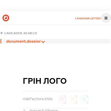
CAHEADER.GETTEST
CAHEADER.SEARCH
document.dossier
ГРІН ЛОГО
riskFactors.title
0
0
0
dossier.fullName: