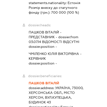
statements.nationality:
Естонія
Розмір внеску до статутного
фонду (грн.):
700 000
(100 %)
dossier.heads:
ПАШКОВ ВІТАЛІЙ
-
ПРЕДСТАВНИК
- dossier.from
03.07.14
ВІДОМОСТІ ВІДСУТНІ
dossier.position -
ЧМІЛЕНКО ЮЛІЯ ВІКТОРІВНА
-
КЕРІВНИК
dossier.position -
dossier.beneficiaries:
ПАШКОВ ВІТАЛІЙ
dossier.address:
УКРАЇНА, 73000,
ХЕРСОНСЬКА ОБЛ., МІСТО
ХЕРСОН, ВУЛ.КУПЕЦЬКА,
БУДИНОК 43
dossier.nationality:
Естонія