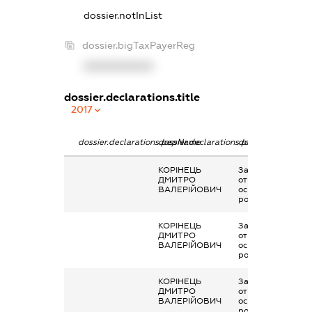
dossier.notInList
dossier.bigTaxPayerReg
XXXXXXXXXX
dossier.declarations.title
2017
dossier.declarations.pepName
dossier.declarations.personName
dossier.declaratio
КОРІНЕЦЬ
Заробітна плата
ДМИТРО
отримана за
ВАЛЕРІЙОВИЧ
основним місцем
роботи
КОРІНЕЦЬ
Заробітна плата
ДМИТРО
отримана за
ВАЛЕРІЙОВИЧ
основним місцем
роботи
КОРІНЕЦЬ
Заробітна плата
ДМИТРО
отримана за
ВАЛЕРІЙОВИЧ
основним місцем
роботи