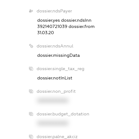
dossier.ndsPayer
dossier.yes
dossier.ndsInn
392140721039
dossier.from
31.03.20
dossier.ndsAnnul
dossier.missingData
dossier.single_tax_reg
dossier.notInList
dossier.non_profit
XXXXXXXXXX
dossier.budget_dotation
XXXXXXXXXX
dossier.palne_akciz