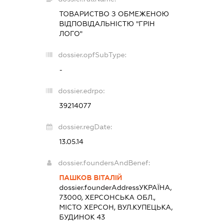
ТОВАРИСТВО З ОБМЕЖЕНОЮ
ВІДПОВІДАЛЬНІСТЮ "ГРІН
ЛОГО"
dossier.opfSubType:
-
dossier.edrpo:
39214077
dossier.regDate:
13.05.14
dossier.foundersAndBenef:
ПАШКОВ ВІТАЛІЙ
dossier.founderAddress
УКРАЇНА,
73000, ХЕРСОНСЬКА ОБЛ.,
МІСТО ХЕРСОН, ВУЛ.КУПЕЦЬКА,
БУДИНОК 43