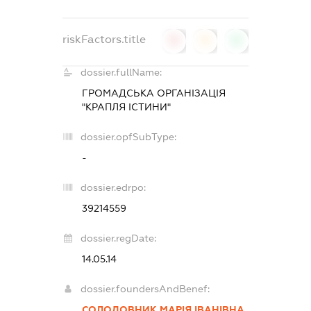
riskFactors.title
0
0
0
dossier.fullName:
ГРОМАДСЬКА ОРГАНІЗАЦІЯ
"КРАПЛЯ ІСТИНИ"
dossier.opfSubType:
-
dossier.edrpo:
39214559
dossier.regDate:
14.05.14
dossier.foundersAndBenef:
СОЛОДОВНИК МАРІЯ ІВАНІВНА