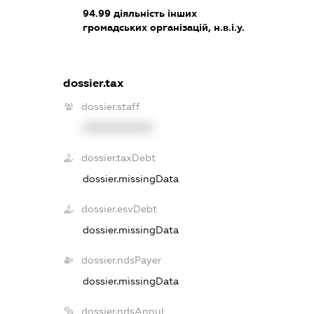
94.99
діяльність інших
громадських організацій, н.в.і.у.
dossier.tax
dossier.staff
XXXXXXXXXX
dossier.taxDebt
dossier.missingData
dossier.esvDebt
dossier.missingData
dossier.ndsPayer
dossier.missingData
dossier.ndsAnnul