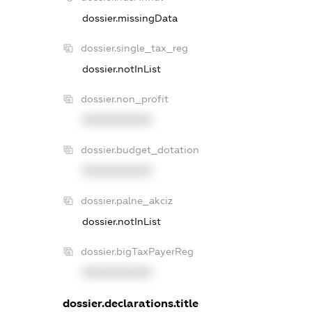
dossier.missingData
dossier.single_tax_reg
dossier.notInList
dossier.non_profit
XXXXXXXXXX
dossier.budget_dotation
XXXXXXXXXX
dossier.palne_akciz
dossier.notInList
dossier.bigTaxPayerReg
XXXXXXXXXX
dossier.declarations.title