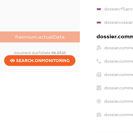
dossier.rfSanc
dossier.russia
dossier.comme
freemium.actualData
dossier.comme
document.dueToDate
06.07.25
SEARCH.ONMONITORING
dossier.comme
dossier.comme
dossier.comme
dossier.comme
dossier.commer