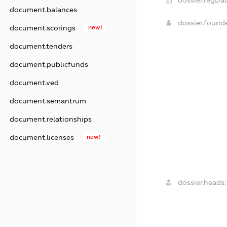
document.balances
dossier.found
document.scorings
new!
document.tenders
document.publicfunds
document.ved
document.semantrum
document.relationships
document.licenses
new!
dossier.heads: