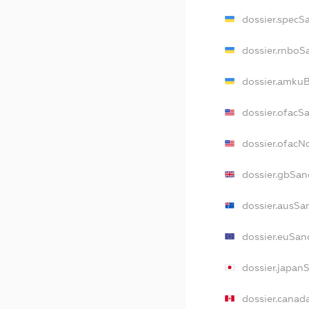
dossier.specS
dossier.rnboS
dossier.amkuB
dossier.ofacS
dossier.ofac
dossier.gbSan
dossier.ausSa
dossier.euSan
dossier.japan
dossier.canad