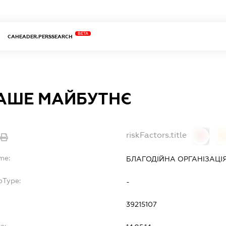
BETA
CAHEADER.PERSSEARCH
НАШЕ МАЙБУТНЄ
riskFactors.title
0
0
me:
БЛАГОДІЙНА ОРГАНІЗАЦІЯ
bType:
-
39215107
e: