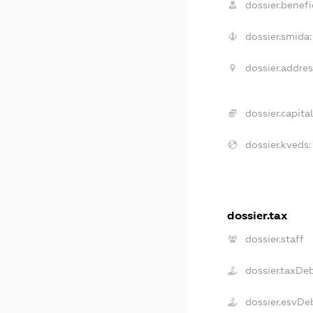
dossier.benefic
dossier.smida:
dossier.addres
dossier.capital
dossier.kveds:
dossier.tax
dossier.staff
dossier.taxDe
dossier.esvDe