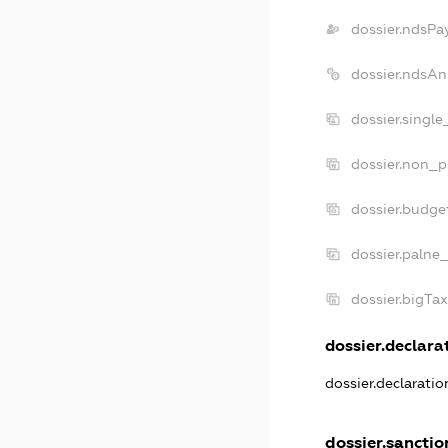
dossier.ndsPa
dossier.ndsAn
dossier.singl
dossier.non_p
dossier.budge
dossier.palne
dossier.bigTa
dossier.declarat
dossier.declarati
dossier.sanctio