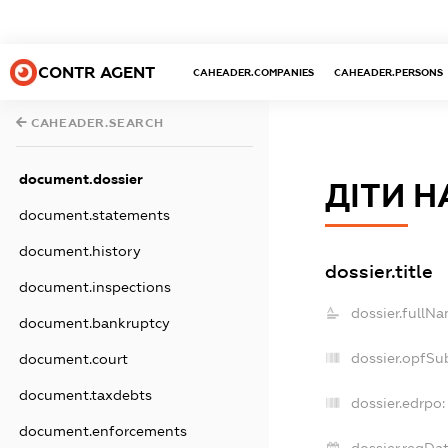
CONTR AGENT
CAHEADER.COMPANIES
CAHEADER.PERSONS
CAHEADER.SEARCH
document.dossier
ДІТИ 
document.statements
document.history
dossier.title
document.inspections
dossier.fullNa
document.bankruptcy
dossier.opfSu
document.court
document.taxdebts
dossier.edrpo:
document.enforcements
dossier.regDat