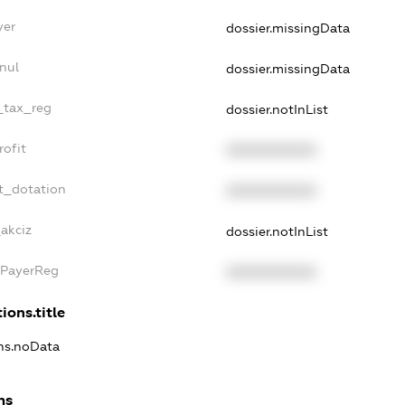
yer
dossier.missingData
nul
dossier.missingData
e_tax_reg
dossier.notInList
rofit
XXXXXXXXXX
t_dotation
XXXXXXXXXX
_akciz
dossier.notInList
xPayerReg
XXXXXXXXXX
ions.title
ons.noData
ns