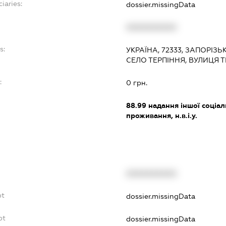
iaries:
dossier.missingData
XXXXXXXXXX
s:
УКРАЇНА, 72333, ЗАПОРІЗ
СЕЛО ТЕРПІННЯ, ВУЛИЦЯ 
:
0 грн.
88.99
надання іншої соціал
проживання, н.в.і.у.
XXXXXXXXXX
bt
dossier.missingData
bt
dossier.missingData