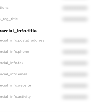
tions
XXXXXXXXXX
n_reg_title
XXXXXXXXXX
rcial_info.title
rcial_info.postal_address
XXXXXXXXXX
rcial_info.phone
XXXXXXXXXX
rcial_info.fax
XXXXXXXXXX
rcial_info.email
XXXXXXXXXX
rcial_info.website
XXXXXXXXXX
cial_info.activity
XXXXXXXXXX