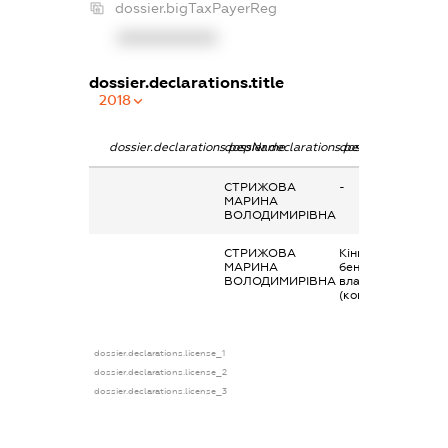
dossier.bigTaxPayerReg
XXXXXXXXXX
dossier.declarations.title
2018
dossier.declarations.pepName
dossier.declarations.personName
dossier.declaratio
СТРИЖОВА
-
МАРИНА
ВОЛОДИМИРІВНА
СТРИЖОВА
Кінцевий
МАРИНА
бенефіціарний
ВОЛОДИМИРІВНА
власник
(контролер)
dossier.declarations.license_1
dossier.declarations.license_2
dossier.declarations.license_3