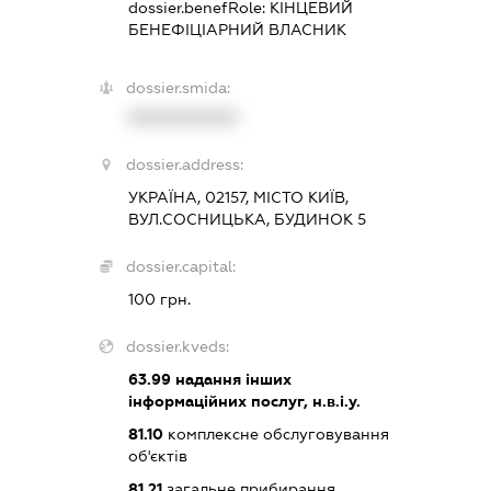
dossier.benefRole:
КІНЦЕВИЙ
БЕНЕФІЦІАРНИЙ ВЛАСНИК
dossier.smida:
XXXXXXXXXX
dossier.address:
УКРАЇНА, 02157, МІСТО КИЇВ,
ВУЛ.СОСНИЦЬКА, БУДИНОК 5
dossier.capital:
100 грн.
dossier.kveds:
63.99
надання інших
інформаційних послуг, н.в.і.у.
81.10
комплексне обслуговування
об'єктів
81.21
загальне прибирання