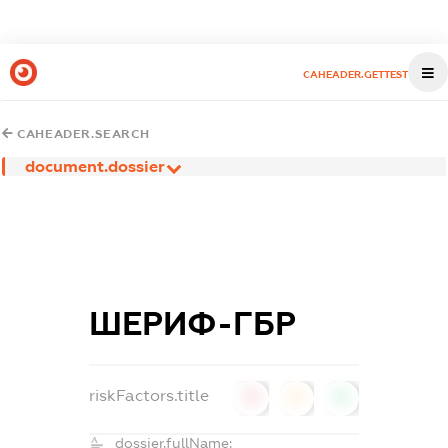
CAHEADER.GETTEST
CAHEADER.SEARCH
document.dossier
ШЕРИФ-ГБР
riskFactors.title
0
0
0
dossier.fullName: