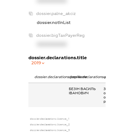
XXXXXXXXXX
dossier.palne_akciz
dossier.notInList
dossier.bigTaxPayerReg
XXXXXXXXXX
dossier.declarations.title
2019
dossier.declarations.pepName
dossier.declarations.personName
dossier.declarati
БЕЗІН ВАСИЛЬ
Заробітна плата
ІВАНОВИЧ
отримана за
основним місцем
роботи
dossier.declarations.license_1
dossier.declarations.license_2
dossier.declarations.license_3