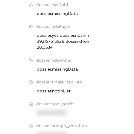
dossier.esvDebt
dossier.missingData
dossier.ndsPayer
dossier.yes
dossier.ndsInn
392157515526
dossier.from
28.05.14
dossier.ndsAnnul
dossier.missingData
dossier.single_tax_reg
dossier.notInList
dossier.non_profit
XXXXXXXXXX
dossier.budget_dotation