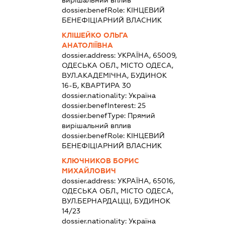
вирішальний вплив
dossier.benefRole:
КІНЦЕВИЙ
БЕНЕФІЦІАРНИЙ ВЛАСНИК
КЛІШЕЙКО ОЛЬГА
АНАТОЛІЇВНА
dossier.address:
УКРАЇНА, 65009,
ОДЕСЬКА ОБЛ., МІСТО ОДЕСА,
ВУЛ.АКАДЕМІЧНА, БУДИНОК
16-Б, КВАРТИРА 30
dossier.nationality:
Україна
dossier.benefInterest:
25
dossier.benefType:
Прямий
вирішальний вплив
dossier.benefRole:
КІНЦЕВИЙ
БЕНЕФІЦІАРНИЙ ВЛАСНИК
КЛЮЧНИКОВ БОРИС
МИХАЙЛОВИЧ
dossier.address:
УКРАЇНА, 65016,
ОДЕСЬКА ОБЛ., МІСТО ОДЕСА,
ВУЛ.БЕРНАРДАЦЦІ, БУДИНОК
14/23
dossier.nationality:
Україна