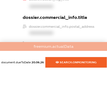
XXXXXXXXXX
dossier.commercial_info.title
dossier.commercial_info.postal_address
XXXXXXXXXX
dossier.commercial_info.phone
freemium.actualData
XXXXXXXXXX
dossier.commercial_info.fax
document.dueToDate
20.06.26
SEARCH.ONMONITORING
XXXXXXXXXX
dossier.commercial_info.email
XXXXXXXXXX
dossier.commercial_info.website
XXXXXXXXXX