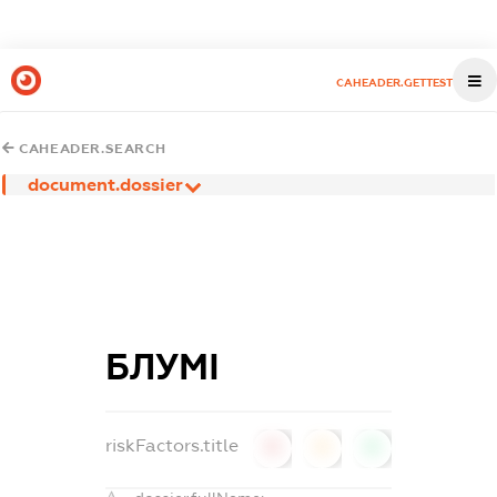
CAHEADER.GETTEST
CAHEADER.SEARCH
document.dossier
БЛУМІ
riskFactors.title
0
0
0