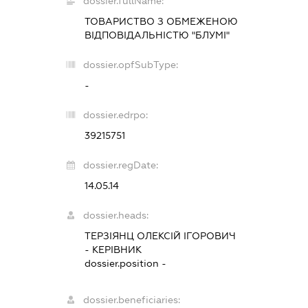
dossier.fullName:
ТОВАРИСТВО З ОБМЕЖЕНОЮ
ВІДПОВІДАЛЬНІСТЮ "БЛУМІ"
dossier.opfSubType:
-
dossier.edrpo:
39215751
dossier.regDate:
14.05.14
dossier.heads:
ТЕРЗІЯНЦ ОЛЕКСІЙ ІГОРОВИЧ
-
КЕРІВНИК
dossier.position -
dossier.beneficiaries: