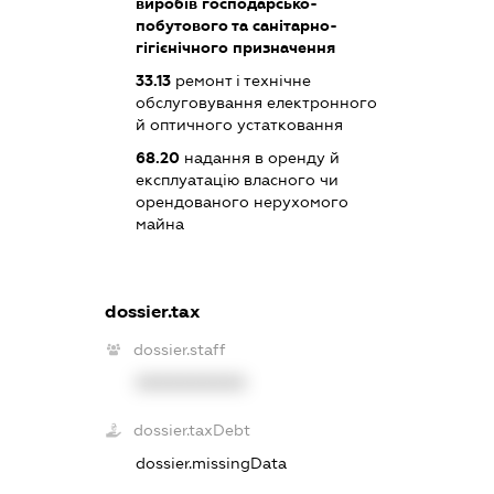
виробів господарсько-
побутового та санітарно-
гігієнічного призначення
33.13
ремонт і технічне
обслуговування електронного
й оптичного устатковання
68.20
надання в оренду й
експлуатацію власного чи
орендованого нерухомого
майна
dossier.tax
dossier.staff
XXXXXXXXXX
dossier.taxDebt
dossier.missingData