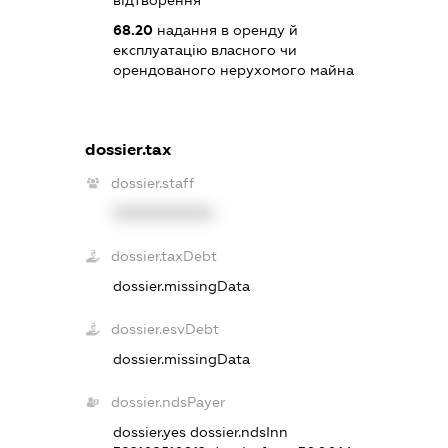
68.20
надання в оренду й
експлуатацію власного чи
орендованого нерухомого майна
dossier.tax
dossier.staff
XXXXXXXXXX
dossier.taxDebt
dossier.missingData
dossier.esvDebt
dossier.missingData
dossier.ndsPayer
dossier.yes
dossier.ndsInn