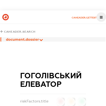
CAHEADER.GETTEST
CAHEADER.SEARCH
document.dossier
ГОГОЛІВСЬКИЙ
ЕЛЕВАТОР
riskFactors.title
0
0
0