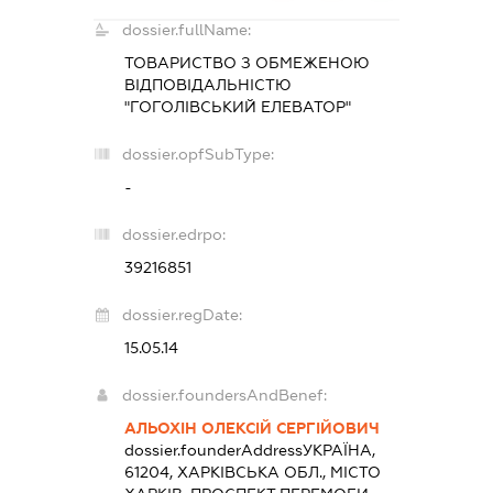
dossier.fullName:
ТОВАРИСТВО З ОБМЕЖЕНОЮ
ВІДПОВІДАЛЬНІСТЮ
"ГОГОЛІВСЬКИЙ ЕЛЕВАТОР"
dossier.opfSubType:
-
dossier.edrpo:
39216851
dossier.regDate:
15.05.14
dossier.foundersAndBenef:
АЛЬОХІН ОЛЕКСІЙ СЕРГІЙОВИЧ
dossier.founderAddress
УКРАЇНА,
61204, ХАРКІВСЬКА ОБЛ., МІСТО