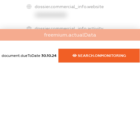
dossier.commercial_info.website
XXXXXXXXXX
dossier.commercial_info.activity
freemium.actualData
XXXXXXXXXX
document.dueToDate
30.10.24
SEARCH.ONMONITORING
freemium.exampleText_1
freemium.exampleText_2
freemium.anonymousPerSearch2
FREEMIUM.DETAILS
FREEMIUM.REGISTER