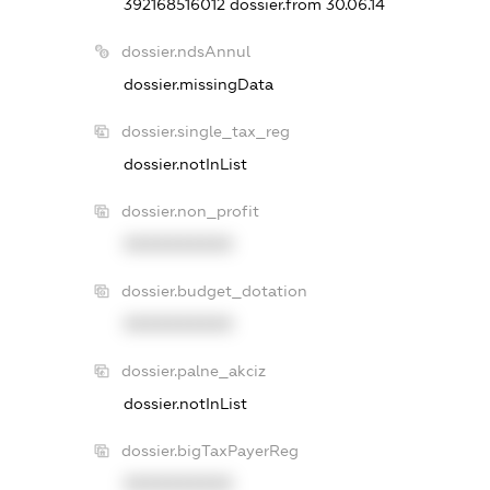
392168516012
dossier.from 30.06.14
dossier.ndsAnnul
dossier.missingData
dossier.single_tax_reg
dossier.notInList
dossier.non_profit
XXXXXXXXXX
dossier.budget_dotation
XXXXXXXXXX
dossier.palne_akciz
dossier.notInList
dossier.bigTaxPayerReg
XXXXXXXXXX