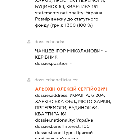
ХАРКІВ, ПРОСПЕКТ ПЕРЕМОГИ,
БУДИНОК 64, КВАРТИРА 161
statements.nationality:
Україна
Розмір внеску до статутного
фонду (грн.):
1 300
(100 %)
dossier.heads:
ЧАНЦЕВ ІГОР МИКОЛАЙОВИЧ
-
КЕРІВНИК
dossier.position -
dossier.beneficiaries:
АЛЬОХІН ОЛЕКСІЙ СЕРГІЙОВИЧ
dossier.address:
УКРАЇНА, 61204,
ХАРКІВСЬКА ОБЛ., МІСТО ХАРКІВ,
ПР.ПЕРЕМОГИ, БУДИНОК 64,
КВАРТИРА 161
dossier.nationality:
Україна
dossier.benefInterest:
100
dossier.benefType:
Прямий
вирішальний вплив