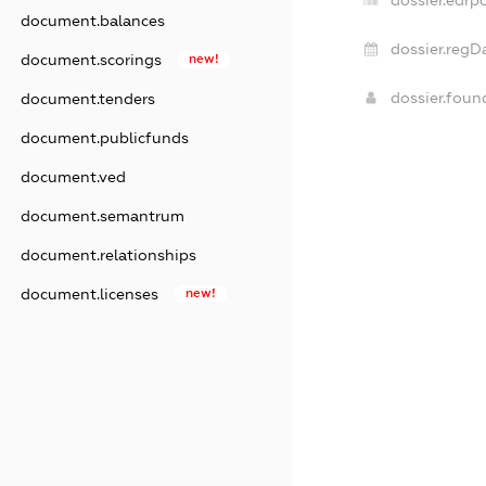
dossier.edrpo
document.balances
dossier.regD
document.scorings
new!
dossier.fou
document.tenders
document.publicfunds
document.ved
document.semantrum
document.relationships
document.licenses
new!