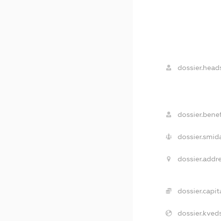
dossier.head
dossier.benef
dossier.smid
dossier.addre
dossier.capita
dossier.kveds