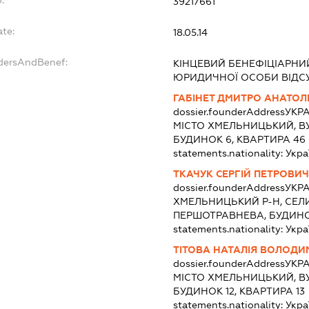
:
39217661
ate:
18.05.14
ndersAndBenef:
КІНЦЕВИЙ БЕНЕФІЦІАРНИ
ЮРИДИЧНОЇ ОСОБИ ВІДС
ГАБІНЕТ ДМИТРО АНАТОЛ
dossier.founderAddress
УКРА
МІСТО ХМЕЛЬНИЦЬКИЙ, В
БУДИНОК 6, КВАРТИРА 46
statements.nationality:
Укра
ТКАЧУК СЕРГІЙ ПЕТРОВИЧ
dossier.founderAddress
УКРА
ХМЕЛЬНИЦЬКИЙ Р-Н, СЕЛ
ПЕРШОТРАВНЕВА, БУДИНОК
statements.nationality:
Укра
ТІТОВА НАТАЛІЯ ВОЛОДИ
dossier.founderAddress
УКРА
МІСТО ХМЕЛЬНИЦЬКИЙ, В
БУДИНОК 12, КВАРТИРА 13
statements.nationality:
Укра