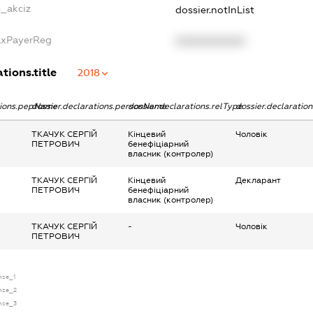
e_akciz
dossier.notInList
TaxPayerReg
XXXXXXXXXX
tions.title
2018
ations.pepName
dossier.declarations.personName
dossier.declarations.relType
dossier.declaratio
ТКАЧУК СЕРГІЙ
Кінцевий
Чоловік
ПЕТРОВИЧ
бенефіціарний
власник (контролер)
ТКАЧУК СЕРГІЙ
Кінцевий
Декларант
ПЕТРОВИЧ
бенефіціарний
власник (контролер)
ТКАЧУК СЕРГІЙ
-
Чоловік
ПЕТРОВИЧ
ense_1
ense_2
ense_3