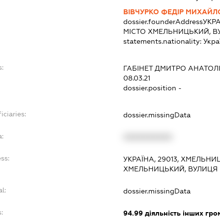
ВІВЧУРКО ФЕДІР МИХАЙ
dossier.founderAddress
УКРА
МІСТО ХМЕЛЬНИЦЬКИЙ, В
statements.nationality:
Укра
s:
ГАБІНЕТ ДМИТРО АНАТОЛ
08.03.21
dossier.position -
iciaries:
dossier.missingData
a:
XXXXXXXXXX
ss:
УКРАЇНА, 29013, ХМЕЛЬНИ
ХМЕЛЬНИЦЬКИЙ, ВУЛИЦЯ В
l:
dossier.missingData
:
94.99
діяльність інших гром