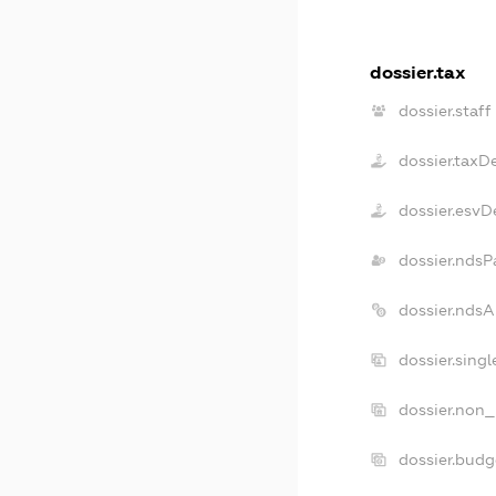
dossier.tax
dossier.staff
dossier.taxD
dossier.esvD
dossier.ndsP
dossier.nds
dossier.sing
dossier.non_
dossier.bud