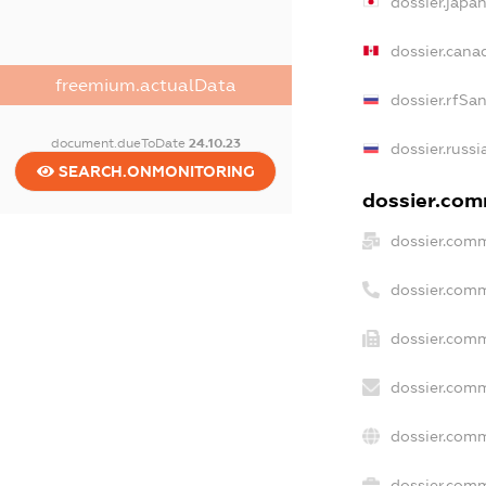
dossier.japa
dossier.cana
freemium.actualData
dossier.rfSa
document.dueToDate
24.10.23
dossier.russi
SEARCH.ONMONITORING
dossier.comm
dossier.comm
dossier.com
dossier.comm
dossier.comm
dossier.comm
dossier.comm