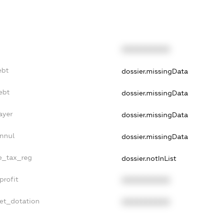
XXXXXXXXXX
ebt
dossier.missingData
ebt
dossier.missingData
ayer
dossier.missingData
Annul
dossier.missingData
le_tax_reg
dossier.notInList
profit
XXXXXXXXXX
get_dotation
XXXXXXXXXX