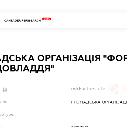
BETA
CAHEADER.PERSSEARCH
ДСЬКА ОРГАНІЗАЦІЯ "ФО
ДОВЛАДДЯ"
riskFactors.title
0
Name:
ГРОМАДСЬКА ОРГАНІЗАЦ
ubType:
-