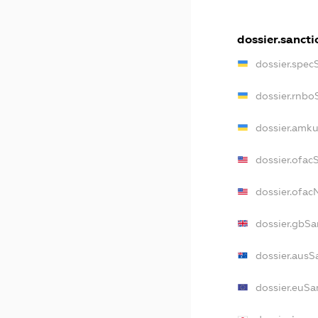
dossier.sancti
dossier.spec
dossier.rnbo
dossier.amku
dossier.ofac
dossier.ofa
dossier.gbSa
dossier.ausS
dossier.euSa