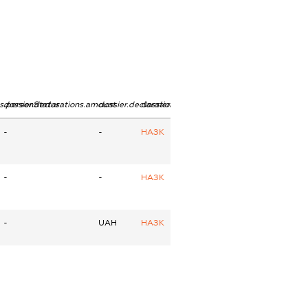
ns.personStatus
dossier.declarations.amount
dossier.declarations.currency
dossier.declarations.source
-
-
НАЗК
-
-
НАЗК
-
UAH
НАЗК