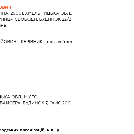
ЛОВИЧ
ЇНА, 29001, ХМЕЛЬНИЦЬКА ОБЛ.,
УЛИЦЯ СВОБОДИ, БУДИНОК 22/2
їна
ІЙОВИЧ
-
КЕРІВНИК
- dossier.from
ЦЬКА ОБЛ., МІСТО
АЙСЕРА, БУДИНОК 7, ОФІС 206
адських організацій, н.в.і.у.