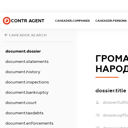
CONTR AGENT
CAHEADER.COMPANIES
CAHEADER.PERSONS
CAHEADER.SEARCH
document.dossier
ГРОМА
document.statements
НАРО
document.history
document.inspections
dossier.title
document.bankruptcy
dossier.full
document.court
document.taxdebts
dossier.opfS
document.enforcements