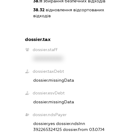
38.11
збирання безпечних відходів
38.32
відновлення відсортованих
відходів
dossier.tax
dossier.staff
XXXXXXXXXX
dossier.taxDebt
dossier.missingData
dossier.esvDebt
dossier.missingData
dossier.ndsPayer
dossier.yes
dossier.ndsInn
392265324125
dossier.from 03.07.14