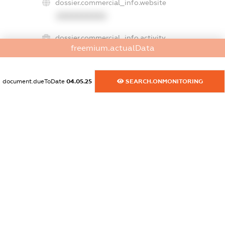
dossier.commercial_info.website
XXXXXXXXXX
dossier.commercial_info.activity
freemium.actualData
XXXXXXXXXX
document.dueToDate
04.05.25
SEARCH.ONMONITORING
freemium.exampleText_1
freemium.exampleText_2
freemium.anonymousPerSearch2
FREEMIUM.DETAILS
FREEMIUM.REGISTER