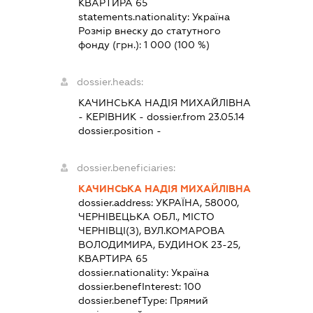
КВАРТИРА 65
statements.nationality:
Україна
Розмір внеску до статутного
фонду (грн.):
1 000
(100 %)
dossier.heads:
КАЧИНСЬКА НАДІЯ МИХАЙЛІВНА
-
КЕРІВНИК
- dossier.from 23.05.14
dossier.position -
dossier.beneficiaries:
КАЧИНСЬКА НАДІЯ МИХАЙЛІВНА
dossier.address:
УКРАЇНА, 58000,
ЧЕРНІВЕЦЬКА ОБЛ., МІСТО
ЧЕРНІВЦІ(З), ВУЛ.КОМАРОВА
ВОЛОДИМИРА, БУДИНОК 23-25,
КВАРТИРА 65
dossier.nationality:
Україна
dossier.benefInterest:
100
dossier.benefType:
Прямий