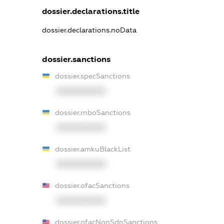
dossier.declarations.title
dossier.declarations.noData
dossier.sanctions
dossier.specSanctions
XXXXXXXXXX
dossier.rnboSanctions
XXXXXXXXXX
dossier.amkuBlackList
XXXXXXXXXX
dossier.ofacSanctions
XXXXXXXXXX
dossier.ofacNonSdnSanctions