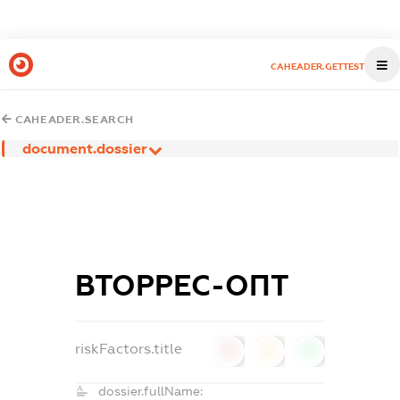
CAHEADER.GETTEST
CAHEADER.SEARCH
document.dossier
ВТОРРЕС-ОПТ
riskFactors.title
0
0
0
dossier.fullName: