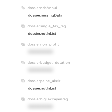
dossier.ndsAnnul
dossier.missingData
dossier.single_tax_reg
dossier.notInList
dossier.non_profit
XXXXXXXXXX
dossier.budget_dotation
XXXXXXXXXX
dossier.palne_akciz
dossier.notInList
dossier.bigTaxPayerReg
XXXXXXXXXX