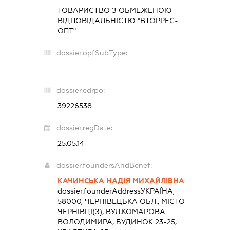
ТОВАРИСТВО З ОБМЕЖЕНОЮ
ВІДПОВІДАЛЬНІСТЮ "ВТОРРЕС-
ОПТ"
dossier.opfSubType:
-
dossier.edrpo:
39226538
dossier.regDate:
25.05.14
dossier.foundersAndBenef:
КАЧИНСЬКА НАДІЯ МИХАЙЛІВНА
dossier.founderAddress
УКРАЇНА,
58000, ЧЕРНІВЕЦЬКА ОБЛ., МІСТО
ЧЕРНІВЦІ(З), ВУЛ.КОМАРОВА
ВОЛОДИМИРА, БУДИНОК 23-25,