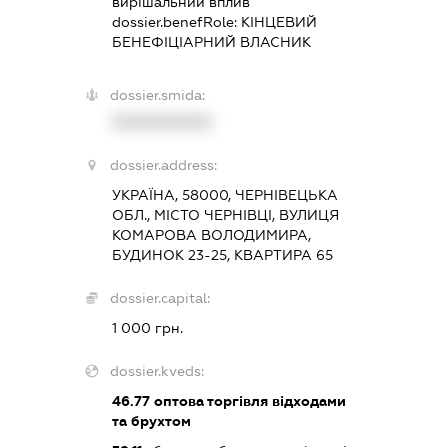
вирішальний вплив
dossier.benefRole:
КІНЦЕВИЙ
БЕНЕФІЦІАРНИЙ ВЛАСНИК
dossier.smida:
XXXXXXXXXX
dossier.address:
УКРАЇНА, 58000, ЧЕРНІВЕЦЬКА
ОБЛ., МІСТО ЧЕРНІВЦІ, ВУЛИЦЯ
КОМАРОВА ВОЛОДИМИРА,
БУДИНОК 23-25, КВАРТИРА 65
dossier.capital:
1 000 грн.
dossier.kveds:
46.77
оптова торгівля відходами
та брухтом