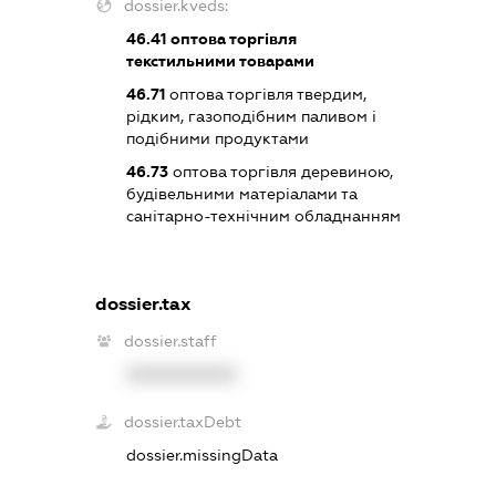
dossier.kveds:
46.41
оптова торгівля
текстильними товарами
46.71
оптова торгівля твердим,
рідким, газоподібним паливом і
подібними продуктами
46.73
оптова торгівля деревиною,
будівельними матеріалами та
санітарно-технічним обладнанням
dossier.tax
dossier.staff
XXXXXXXXXX
dossier.taxDebt
dossier.missingData