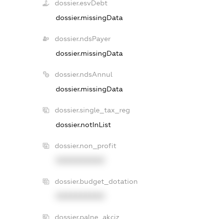
dossier.esvDebt
dossier.missingData
dossier.ndsPayer
dossier.missingData
dossier.ndsAnnul
dossier.missingData
dossier.single_tax_reg
dossier.notInList
dossier.non_profit
XXXXXXXXXX
dossier.budget_dotation
XXXXXXXXXX
dossier.palne_akciz