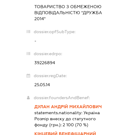
ТОВАРИСТВО З ОБМЕЖЕНОЮ
ВІДПОВІДАЛЬНІСТЮ "ДРУЖБА
2014"
dossier.opfSubType:
-
dossier.edrpo:
39226894
dossier.regDate:
25.05.14
dossier.foundersAndBenef:
ДУЛАН АНДРІЙ МИХАЙЛОВИЧ
statements.nationality:
Україна
Розмір внеску до статутного
фонду (грн.):
2 100
(70 %)
КІНЦЕВИЙ БЕНЕФІЦІАРНИЙ