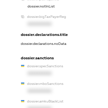
dossier.notInList
dossier.bigTaxPayerReg
XXXXXXXXXX
dossier.declarations.title
dossier.declarations.noData
dossier.sanctions
dossier.specSanctions
XXXXXXXXXX
dossier.rnboSanctions
XXXXXXXXXX
dossier.amkuBlackList