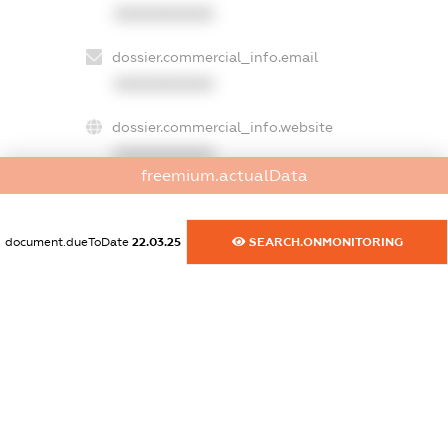
XXXXXXXXXX
dossier.commercial_info.email
XXXXXXXXXX
dossier.commercial_info.website
XXXXXXXXXX
freemium.actualData
dossier.commercial_info.activity
XXXXXXXXXX
document.dueToDate
22.03.25
SEARCH.ONMONITORING
freemium.exampleText_1
freemium.exampleText_2
freemium.anonymousPerSearch2
FREEMIUM.DETAILS
FREEMIUM.REGISTER