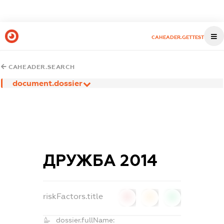
CAHEADER.GETTEST
CAHEADER.SEARCH
document.dossier
ДРУЖБА 2014
riskFactors.title
0
0
0
dossier.fullName: