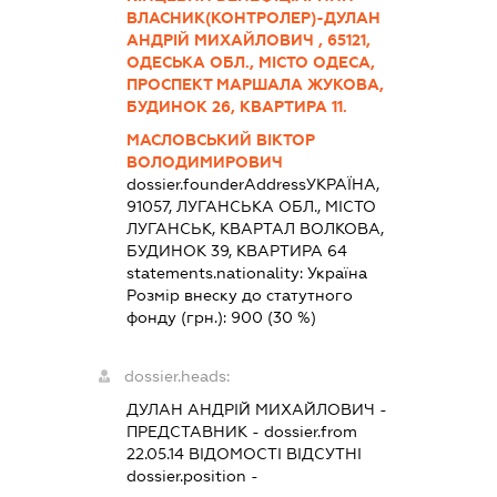
ВЛАСНИК(КОНТРОЛЕР)-ДУЛАН
АНДРІЙ МИХАЙЛОВИЧ , 65121,
ОДЕСЬКА ОБЛ., МІСТО ОДЕСА,
ПРОСПЕКТ МАРШАЛА ЖУКОВА,
БУДИНОК 26, КВАРТИРА 11.
МАСЛОВСЬКИЙ ВІКТОР
ВОЛОДИМИРОВИЧ
dossier.founderAddress
УКРАЇНА,
91057, ЛУГАНСЬКА ОБЛ., МІСТО
ЛУГАНСЬК, КВАРТАЛ ВОЛКОВА,
БУДИНОК 39, КВАРТИРА 64
statements.nationality:
Україна
Розмір внеску до статутного
фонду (грн.):
900
(30 %)
dossier.heads:
ДУЛАН АНДРІЙ МИХАЙЛОВИЧ
-
ПРЕДСТАВНИК
- dossier.from
22.05.14
ВІДОМОСТІ ВІДСУТНІ
dossier.position -