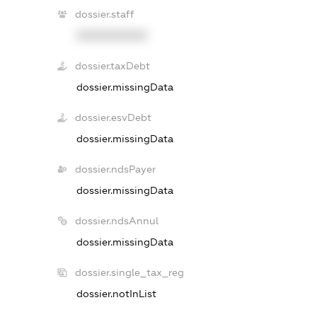
dossier.staff
XXXXXXXXXX
dossier.taxDebt
dossier.missingData
dossier.esvDebt
dossier.missingData
dossier.ndsPayer
dossier.missingData
dossier.ndsAnnul
dossier.missingData
dossier.single_tax_reg
dossier.notInList