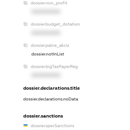
dossier.non_profit
XXXXXXXXXX
dossier.budget_dotation
XXXXXXXXXX
dossier.palne_akciz
dossier.notInList
dossier.bigTaxPayerReg
XXXXXXXXXX
dossier.declarations.title
dossier.declarations.noData
dossier.sanctions
dossier.specSanctions