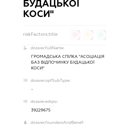
БУДАЦЬКОЇ
КОСИ"
riskFactors.title
0
0
0
dossier.fullName:
ГРОМАДСЬКА СПІЛКА "АСОЦІАЦІЯ
БАЗ ВІДПОЧИНКУ БУДАЦЬКОЇ
КОСИ"
dossier.opfSubType:
-
dossier.edrpo:
39229675
dossier.foundersAndBenef: