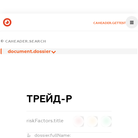
CAHEADER.GETTEST
CAHEADER.SEARCH
document.dossier
ТРЕЙД-Р
riskFactors.title
0
0
0
dossier.fullName: