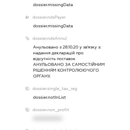
dossier.missingData
dossier.ndsPayer
dossier.missingData
dossier.ndsAnnul
Анульовано з 28.10.20 у зв'язку з:
надання декларацiй про
вiдсутнiсть поставок
АНУЛЬОВАНО ЗА САМОСТIЙНИМ
РIШЕННЯМ КОНТРОЛЮЮЧОГО
ОРГАНУ.
dossier.single_tax_reg
dossier.notInList
dossier.non_profit
XXXXXXXXXX