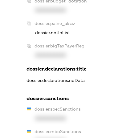
dossier.budget_dotation
XXXXXXXXXX
dossier.palne_akciz
dossier.notInList
dossier.bigTaxPayerReg
XXXXXXXXXX
dossier.declarations.title
dossier.declarations.noData
dossier.sanctions
dossier.specSanctions
XXXXXXXXXX
dossier.rnboSanctions