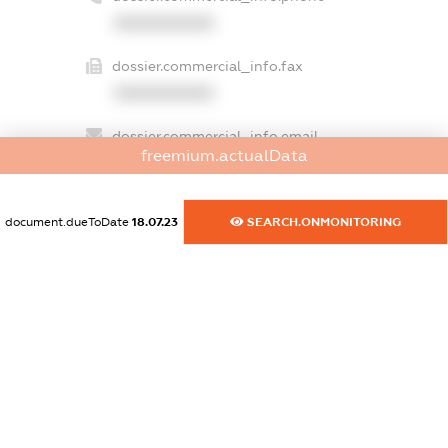
XXXXXXXXXX
dossier.commercial_info.fax
XXXXXXXXXX
dossier.commercial_info.email
freemium.actualData
XXXXXXXXXX
dossier.commercial_info.website
document.dueToDate
18.07.23
SEARCH.ONMONITORING
XXXXXXXXXX
dossier.commercial_info.activity
XXXXXXXXXX
freemium.exampleText_1
freemium.exampleText_2
freemium.anonymousPerSearch2