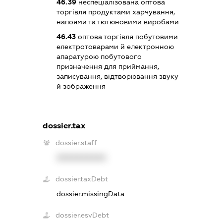
46.39
неспеціалізована оптова
торгівля продуктами харчування,
напоями та тютюновими виробами
46.43
оптова торгівля побутовими
електротоварами й електронною
апаратурою побутового
призначення для приймання,
записування, відтворювання звуку
й зображення
dossier.tax
dossier.staff
XXXXXXXXXX
dossier.taxDebt
dossier.missingData
dossier.esvDebt