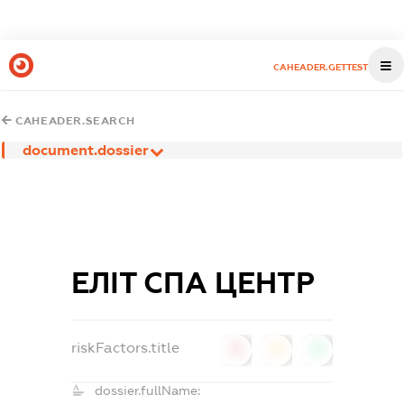
CAHEADER.GETTEST
CAHEADER.SEARCH
document.dossier
ЕЛІТ СПА ЦЕНТР
riskFactors.title
0
0
0
dossier.fullName: