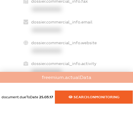
dossier.commercial_info.fax
XXXXXXXXXX
dossier.commercial_info.email
XXXXXXXXXX
dossier.commercial_info.website
XXXXXXXXXX
dossier.commercial_info.activity
XXXXXXXXXX
freemium.actualData
document.dueToDate
25.03.17
SEARCH.ONMONITORING
freemium.exampleText_1
freemium.exampleText_2
freemium.anonymousPerSearch2
FREEMIUM.DETAILS
FREEMIUM.REGISTER