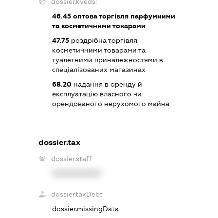
dossier.kveds:
46.45
оптова торгівля парфумними
та косметичними товарами
47.75
роздрібна торгівля
косметичними товарами та
туалетними приналежностями в
спеціалізованих магазинах
68.20
надання в оренду й
експлуатацію власного чи
орендованого нерухомого майна
dossier.tax
dossier.staff
XXXXXXXXXX
dossier.taxDebt
dossier.missingData