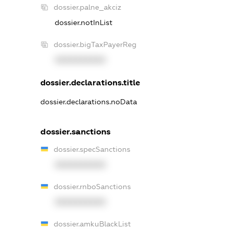
dossier.palne_akciz
dossier.notInList
dossier.bigTaxPayerReg
XXXXXXXXXX
dossier.declarations.title
dossier.declarations.noData
dossier.sanctions
dossier.specSanctions
XXXXXXXXXX
dossier.rnboSanctions
XXXXXXXXXX
dossier.amkuBlackList