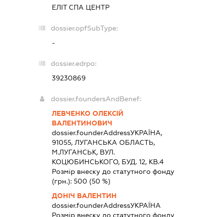
ЕЛІТ СПА ЦЕНТР
dossier.opfSubType:
-
dossier.edrpo:
39230869
dossier.foundersAndBenef:
ЛЕВЧЕНКО ОЛЕКСІЙ
ВАЛЕНТИНОВИЧ
dossier.founderAddress
УКРАЇНА,
91055, ЛУГАНСЬКА ОБЛАСТЬ,
М.ЛУГАНСЬК, ВУЛ.
КОЦЮБИНСЬКОГО, БУД. 12, КВ.4
Розмір внеску до статутного фонду
(грн.):
500
(50 %)
ДОНІЧ ВАЛЕНТИН
dossier.founderAddress
УКРАЇНА
Розмір внеску до статутного фонду