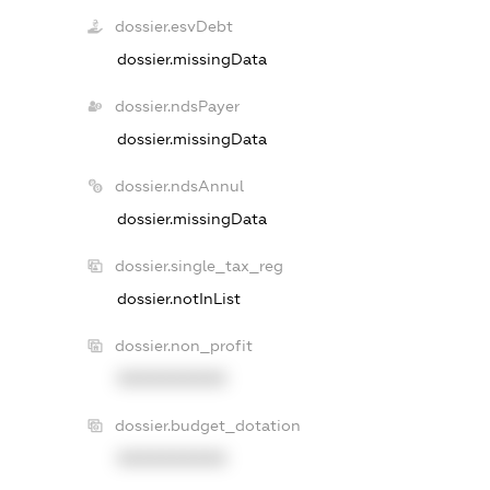
dossier.esvDebt
dossier.missingData
dossier.ndsPayer
dossier.missingData
dossier.ndsAnnul
dossier.missingData
dossier.single_tax_reg
dossier.notInList
dossier.non_profit
XXXXXXXXXX
dossier.budget_dotation
XXXXXXXXXX