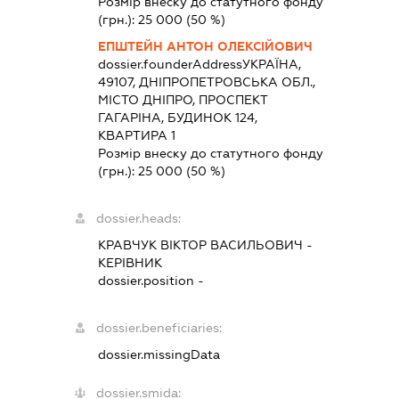
Розмір внеску до статутного фонду
(грн.):
25 000
(50 %)
ЕПШТЕЙН АНТОН ОЛЕКСІЙОВИЧ
dossier.founderAddress
УКРАЇНА,
49107, ДНІПРОПЕТРОВСЬКА ОБЛ.,
МІСТО ДНІПРО, ПРОСПЕКТ
ГАГАРІНА, БУДИНОК 124,
КВАРТИРА 1
Розмір внеску до статутного фонду
(грн.):
25 000
(50 %)
dossier.heads:
КРАВЧУК ВІКТОР ВАСИЛЬОВИЧ
-
КЕРІВНИК
dossier.position -
dossier.beneficiaries:
dossier.missingData
dossier.smida: