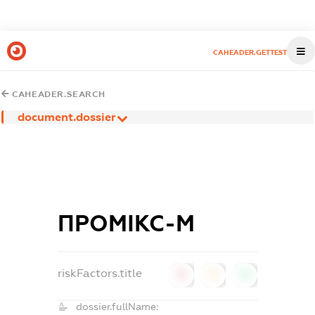
CAHEADER.GETTEST
CAHEADER.SEARCH
document.dossier
ПРОМІКС-М
riskFactors.title
0
0
0
dossier.fullName: