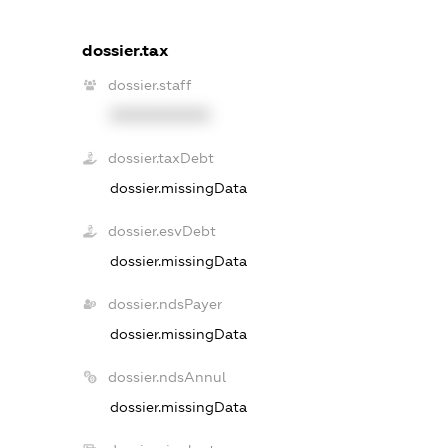
dossier.tax
dossier.staff
XXXXXXXXXX
dossier.taxDebt
dossier.missingData
dossier.esvDebt
dossier.missingData
dossier.ndsPayer
dossier.missingData
dossier.ndsAnnul
dossier.missingData