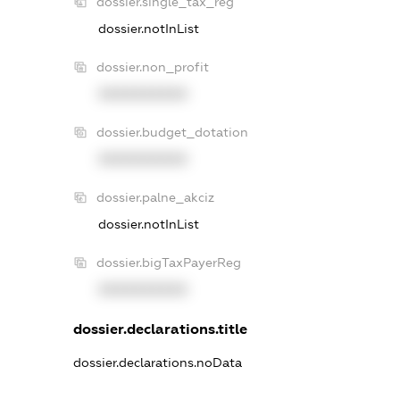
dossier.single_tax_reg
dossier.notInList
dossier.non_profit
XXXXXXXXXX
dossier.budget_dotation
XXXXXXXXXX
dossier.palne_akciz
dossier.notInList
dossier.bigTaxPayerReg
XXXXXXXXXX
dossier.declarations.title
dossier.declarations.noData