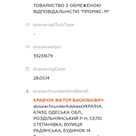
ТОВАРИСТВО З ОБМЕЖЕНОЮ
ВІДПОВІДАЛЬНІСТЮ "ПРОМІКС-М"
dossier.opfSubType:
-
dossier.edrpo:
39231679
dossier.regDate:
28.05.14
dossier.foundersAndBenef:
КРАВЧУК ВІКТОР ВАСИЛЬОВИЧ
dossier.founderAddress
УКРАЇНА,
67430, ОДЕСЬКА ОБЛ.,
РОЗДІЛЬНЯНСЬКИЙ Р-Н, СЕЛО
СТЕПАНІВКА, ВУЛИЦЯ
РАДЯНСЬКА, БУДИНОК 14