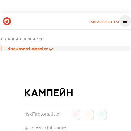
CAHEADER.GETTEST
CAHEADER.SEARCH
document.dossier
КАМПЕЙН
riskFactors.title
0
0
0
dossier.fullName: