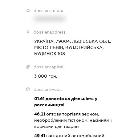
dossier.smida:
XXXXXXXXXX
dossier.address:
УКРАЇНА, 79004, ЛЬВІВСЬКА ОБЛ.,
МІСТО ЛЬВІВ, ВУЛ.СТРИЙСЬКА,
БУДИНОК 108
dossier.capital:
3 000 грн.
dossier.kveds:
01.61
допоміжна діяльність у
рослинництві
46.21
оптова торгівля зерном,
необробленим тютюном, насінням і
кормами для тварин
49.41
вантажний автомобільний