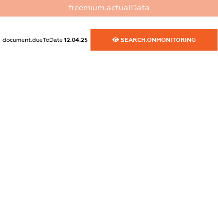
freemium.actualData
dossier.commercial_info.activity
XXXXXXXXXX
document.dueToDate
12.04.25
SEARCH.ONMONITORING
freemium.exampleText_1
freemium.exampleText_2
freemium.anonymousPerSearch2
FREEMIUM.DETAILS
FREEMIUM.REGISTER