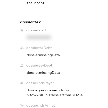
транспорт
dossier.tax
dossier.staff
XXXXXXXXXX
dossier.taxDebt
dossier.missingData
dossier.esvDebt
dossier.missingData
dossier.ndsPayer
dossier.yes
dossier.ndsInn
392322810130
dossier.from 31.12.14
dossier.ndsAnnul