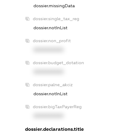
dossier.missingData
dossier.single_tax_reg
dossier.notInList
dossier.non_profit
XXXXXXXXXX
dossier.budget_dotation
XXXXXXXXXX
dossier.palne_akciz
dossier.notInList
dossier.bigTaxPayerReg
XXXXXXXXXX
dossier.declarations.title