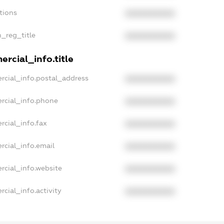
tions
XXXXXXXXXX
n_reg_title
XXXXXXXXXX
rcial_info.title
rcial_info.postal_address
XXXXXXXXXX
rcial_info.phone
XXXXXXXXXX
rcial_info.fax
XXXXXXXXXX
rcial_info.email
XXXXXXXXXX
rcial_info.website
XXXXXXXXXX
cial_info.activity
XXXXXXXXXX