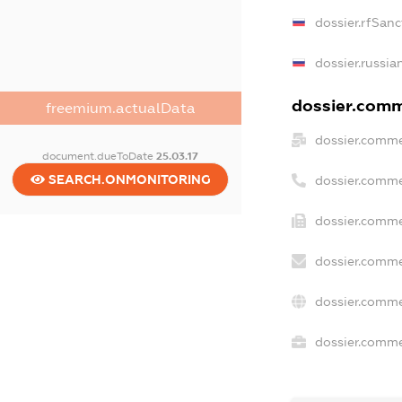
dossier.rfSanc
dossier.russia
dossier.comme
freemium.actualData
dossier.comme
document.dueToDate
25.03.17
SEARCH.ONMONITORING
dossier.comme
dossier.comme
dossier.comme
dossier.comme
dossier.commer