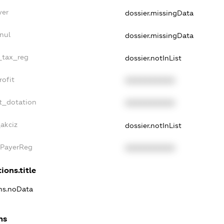
yer
dossier.missingData
nul
dossier.missingData
e_tax_reg
dossier.notInList
rofit
XXXXXXXXXX
t_dotation
XXXXXXXXXX
_akciz
dossier.notInList
xPayerReg
XXXXXXXXXX
ions.title
ons.noData
ns