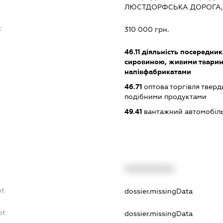
ЛЮСТДОРФСЬКА ДОРОГА, 
:
310 000 грн.
46.11
діяльність посередникі
сировиною, живими тварин
напівфабрикатами
46.71
оптова торгівля тверд
подібними продуктами
49.41
вантажний автомобіль
XXXXXXXXXX
bt
dossier.missingData
bt
dossier.missingData