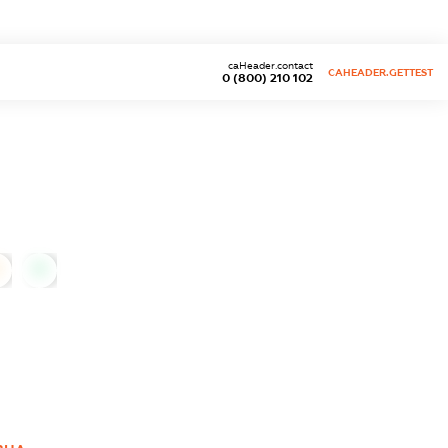
caHeader.contact
CAHEADER.GETTEST
0 (800) 210 102
0