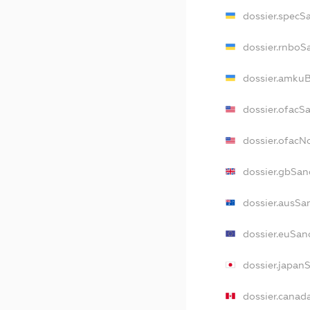
dossier.specS
dossier.rnboS
dossier.amkuB
dossier.ofacS
dossier.ofac
dossier.gbSan
dossier.ausSa
dossier.euSan
dossier.japan
dossier.canad