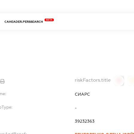
BETA
CAHEADER.PERSSEARCH
riskFactors.title
0
0
me:
СИАРС
bType:
-
39232363
ersAndBenef: