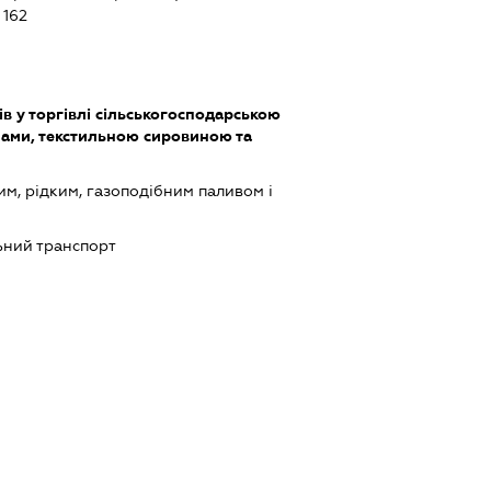
162
в у торгівлі сільськогосподарською
ами, текстильною сировиною та
им, рідким, газоподібним паливом і
ний транспорт