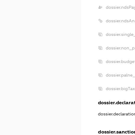
dossier.ndsPa
dossier.ndsAn
dossier.singl
dossier.non_p
dossier.budge
dossier.palne
dossier.bigTa
dossier.declarat
dossier.declarati
dossier.sanctio