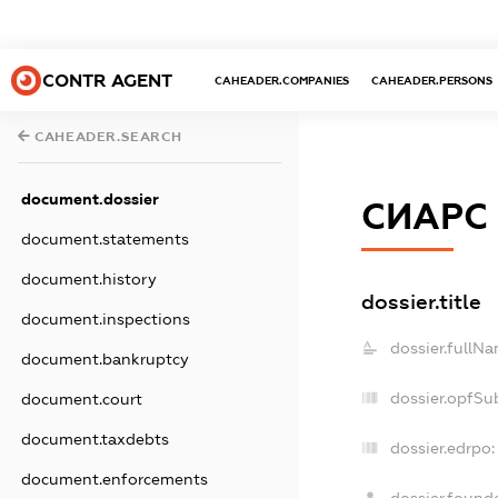
CONTR AGENT
CAHEADER.COMPANIES
CAHEADER.PERSONS
CAHEADER.SEARCH
document.dossier
СИАРС
document.statements
document.history
dossier.title
document.inspections
dossier.fullNa
document.bankruptcy
dossier.opfSu
document.court
document.taxdebts
dossier.edrpo:
document.enforcements
dossier.found