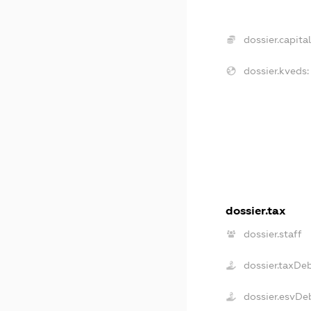
dossier.capital
dossier.kveds:
dossier.tax
dossier.staff
dossier.taxDe
dossier.esvDe