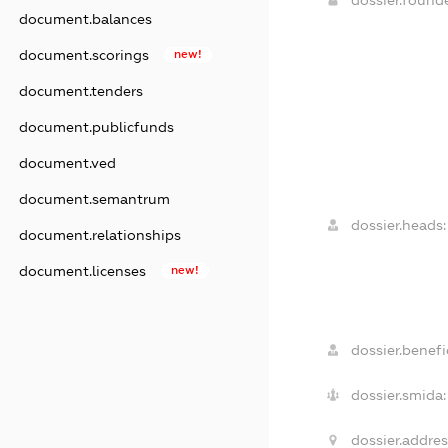
document.balances
document.scorings
new!
document.tenders
document.publicfunds
document.ved
document.semantrum
dossier.heads:
document.relationships
document.licenses
new!
dossier.benefic
dossier.smida:
dossier.addres