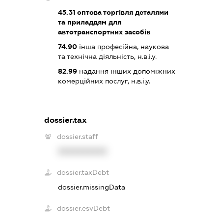
45.31
оптова торгівля деталями
та приладдям для
автотранспортних засобів
74.90
інша професійна, наукова
та технічна діяльність, н.в.і.у.
82.99
надання інших допоміжних
комерційних послуг, н.в.і.у.
dossier.tax
dossier.staff
XXXXXXXXXX
dossier.taxDebt
dossier.missingData
dossier.esvDebt