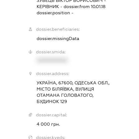
ЗУБЕЦЬ ВІКТОР БОРИСОВИЧ
-
КЕРІВНИК
- dossier.from 10.01.18
dossier.position -
dossier.beneficiaries:
dossier.missingData
dossier.smida:
XXXXXXXXXX
dossier.address:
УКРАЇНА, 67600, ОДЕСЬКА ОБЛ.,
МІСТО БІЛЯЇВКА, ВУЛИЦЯ
ОТАМАНА ГОЛОВАТОГО,
БУДИНОК 129
dossier.capital:
4 000 грн.
dossier.kveds: