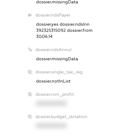
dossier.missingData
dossier.ndsPayer
dossier.yes
dossier.ndsInn
392325315092
dossier.from
30.06.14
dossier.ndsAnnul
dossier.missingData
dossier.single_tax_reg
dossier.notInList
dossier.non_profit
XXXXXXXXXX
dossier.budget_dotation
XXXXXXXXXX