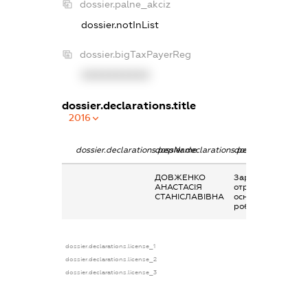
dossier.palne_akciz
dossier.notInList
dossier.bigTaxPayerReg
XXXXXXXXXX
dossier.declarations.title
2016
dossier.declarations.pepName
dossier.declarations.personName
dossier.declaratio
ДОВЖЕНКО
Заробітна плата
АНАСТАСІЯ
отримана за
СТАНІСЛАВІВНА
основним місцем
роботи
dossier.declarations.license_1
dossier.declarations.license_2
dossier.declarations.license_3