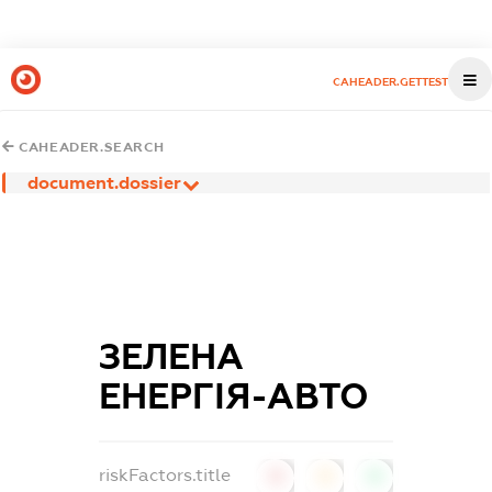
CAHEADER.GETTEST
CAHEADER.SEARCH
document.dossier
ЗЕЛЕНА
ЕНЕРГІЯ-АВТО
riskFactors.title
0
0
0