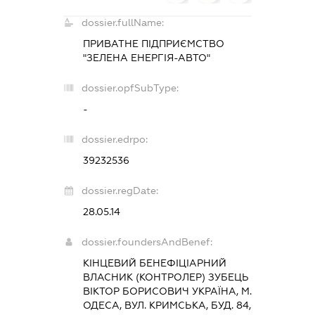
dossier.fullName:
ПРИВАТНЕ ПІДПРИЄМСТВО
"ЗЕЛЕНА ЕНЕРГІЯ-АВТО"
dossier.opfSubType:
-
dossier.edrpo:
39232536
dossier.regDate:
28.05.14
dossier.foundersAndBenef:
КІНЦЕВИЙ БЕНЕФІЦІАРНИЙ
ВЛАСНИК (КОНТРОЛЕР) ЗУБЕЦЬ
ВІКТОР БОРИСОВИЧ УКРАЇНА, М.
ОДЕСА, ВУЛ. КРИМСЬКА, БУД. 84,