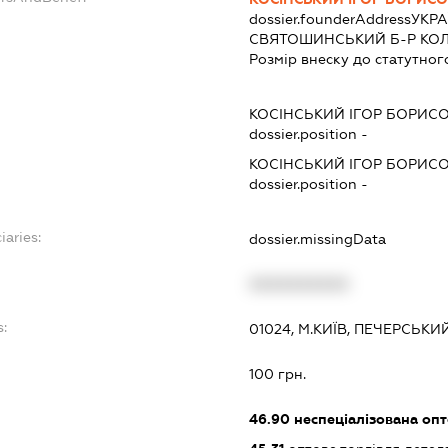
dossier.founderAddress
УКРА
СВЯТОШИНСЬКИЙ Б-Р КОЛЬЦ
Розмір внеску до статутног
КОСІНСЬКИЙ ІГОР БОРИС
dossier.position -
КОСІНСЬКИЙ ІГОР БОРИС
dossier.position -
iaries:
dossier.missingData
XXXXXXXXXX
s:
01024, М.КИЇВ, ПЕЧЕРСЬКИ
100 грн.
46.90
неспеціалізована опт