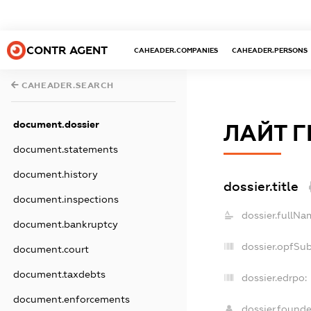
CONTR AGENT
CAHEADER.COMPANIES
CAHEADER.PERSONS
CAHEADER.SEARCH
document.dossier
ЛАЙТ Г
document.statements
document.history
dossier.title
document.inspections
dossier.fullNa
document.bankruptcy
dossier.opfSu
document.court
document.taxdebts
dossier.edrpo:
document.enforcements
dossier.found