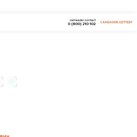
caHeader.contact
CAHEADER.GETTEST
0 (800) 210 102
0
ОВИЧ