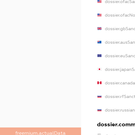
dossier.ofacSa
dossier.ofacN
dossier.gbSan
dossier.ausSan
dossier.euSanc
dossier.japanS
dossier.canad
dossier.rfSanc
dossier.russia
dossier.comme
freemium.actualData