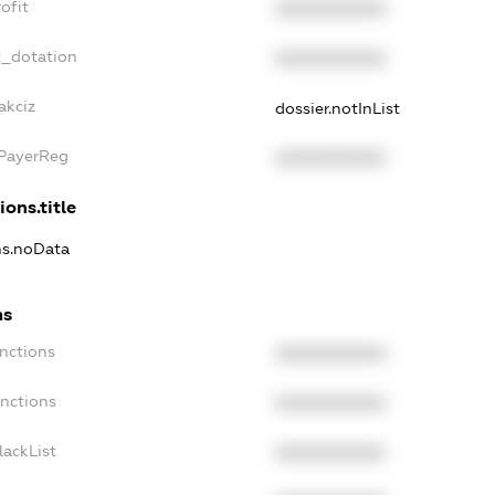
ofit
XXXXXXXXXX
t_dotation
XXXXXXXXXX
akciz
dossier.notInList
xPayerReg
XXXXXXXXXX
ions.title
ns.noData
ns
nctions
XXXXXXXXXX
anctions
XXXXXXXXXX
lackList
XXXXXXXXXX