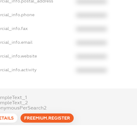
rcial_info.postal_address
XXXXXXXXXX
rcial_info.phone
XXXXXXXXXX
cial_info.fax
XXXXXXXXXX
cial_info.email
XXXXXXXXXX
cial_info.website
XXXXXXXXXX
cial_info.activity
XXXXXXXXXX
mpleText_1
ampleText_2
onymousPerSearch2
ETAILS
FREEMIUM.REGISTER