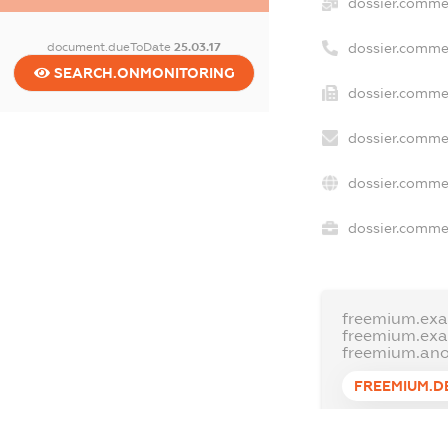
dossier.comme
document.dueToDate
25.03.17
dossier.comme
SEARCH.ONMONITORING
dossier.commer
dossier.commer
dossier.commer
dossier.commer
freemium.exa
freemium.ex
freemium.an
FREEMIUM.D