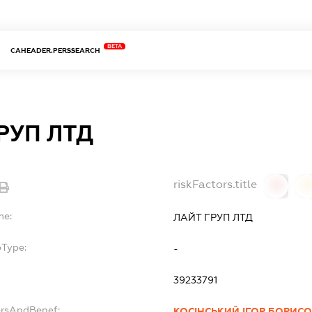
BETA
CAHEADER.PERSSEARCH
РУП ЛТД
riskFactors.title
0
0
me:
ЛАЙТ ГРУП ЛТД
bType:
-
39233791
ersAndBenef:
КОСІНСЬКИЙ ІГОР БОРИС