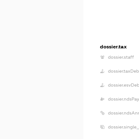
dossier.tax
dossier.staff
dossier.taxDeb
dossier.esvDe
dossier.ndsPay
dossier.ndsAn
dossier.single