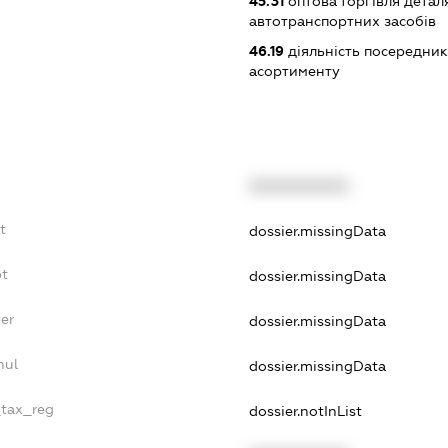
45.31
оптова торгівля детал
автотранспортних засобів
46.19
діяльність посередник
асортименту
XXXXXXXXXX
t
dossier.missingData
bt
dossier.missingData
er
dossier.missingData
nul
dossier.missingData
_tax_reg
dossier.notInList