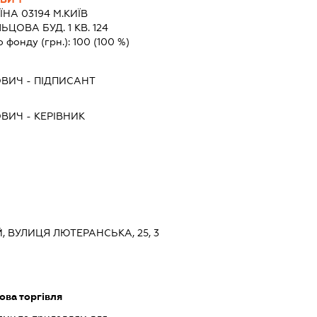
ЇНА 03194 М.КИЇВ
ОВА БУД. 1 КВ. 124
о фонду (грн.):
100
(100 %)
ОВИЧ
-
ПІДПИСАНТ
ОВИЧ
-
КЕРІВНИК
Й, ВУЛИЦЯ ЛЮТЕРАНСЬКА, 25, 3
ова торгівля