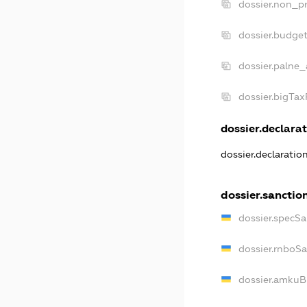
dossier.non_pr
dossier.budge
dossier.palne_
dossier.bigTa
dossier.declarat
dossier.declaratio
dossier.sanctio
dossier.specSa
dossier.rnboS
dossier.amkuB