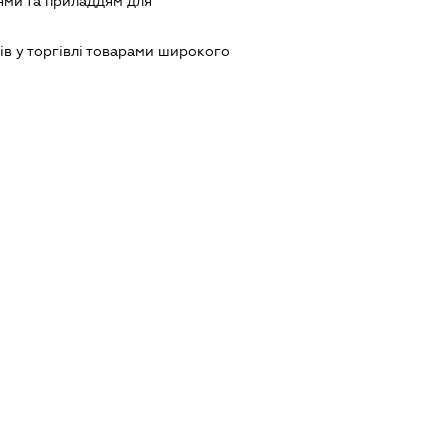
ями та приладдям для
ів у торгівлі товарами широкого