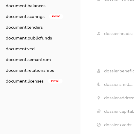
document.balances
document.scorings
new!
document.tenders
dossier.heads:
document.publicfunds
document.ved
document.semantrum
document.relationships
dossier.benefic
document.licenses
new!
dossier.smida:
dossier.addres
dossier.capital:
dossier.kveds: