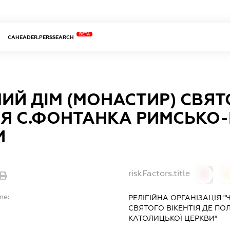
BETA
CAHEADER.PERSSEARCH
ИЙ ДІМ (МОНАСТИР) СВЯТ
ЛЯ С.ФОНТАНКА РИМСЬКО
И
riskFactors.title
0
0
me:
РЕЛІГІЙНА ОРГАНІЗАЦІЯ 
СВЯТОГО ВІКЕНТІЯ ДЕ ПО
КАТОЛИЦЬКОЇ ЦЕРКВИ"