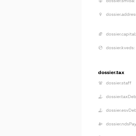
dossier.smida:
dossier.addres
dossier.capital
dossier.kveds:
dossier.tax
dossier.staff
dossier.taxDe
dossier.esvDe
dossier.ndsPa