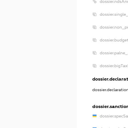
dossier.ndsAn
dossier.single
dossier.non_pr
dossier.budge
dossier.palne_
dossier.bigTa
dossier.declarat
dossier.declarati
dossier.sanctio
dossier.specS