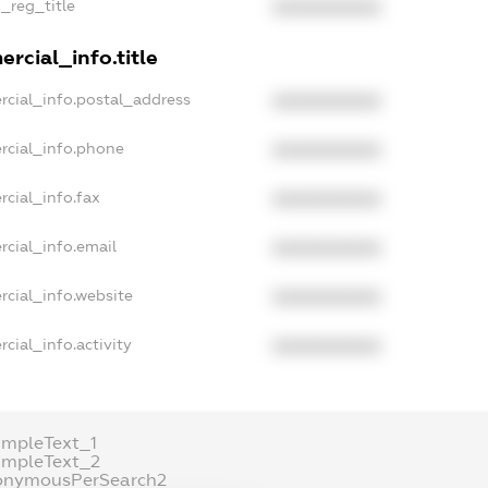
n_reg_title
XXXXXXXXXX
rcial_info.title
rcial_info.postal_address
XXXXXXXXXX
rcial_info.phone
XXXXXXXXXX
rcial_info.fax
XXXXXXXXXX
rcial_info.email
XXXXXXXXXX
rcial_info.website
XXXXXXXXXX
cial_info.activity
XXXXXXXXXX
ampleText_1
ampleText_2
onymousPerSearch2