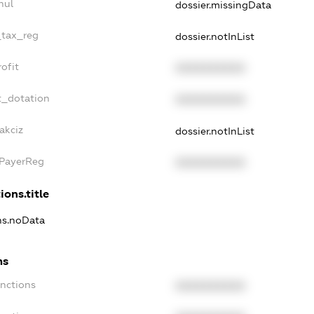
nul
dossier.missingData
_tax_reg
dossier.notInList
ofit
XXXXXXXXXX
t_dotation
XXXXXXXXXX
akciz
dossier.notInList
xPayerReg
XXXXXXXXXX
ions.title
ons.noData
ns
anctions
XXXXXXXXXX