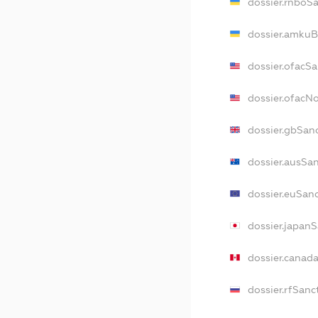
dossier.rnboS
dossier.amkuB
dossier.ofacS
dossier.ofacN
dossier.gbSan
dossier.ausSa
dossier.euSan
dossier.japan
dossier.canad
dossier.rfSanc