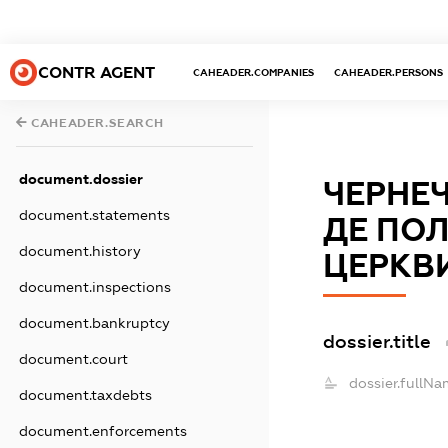
CONTR AGENT
CAHEADER.COMPANIES
CAHEADER.PERSONS
CAHEADER.SEARCH
document.dossier
ЧЕРНЕЧ
document.statements
ДЕ ПО
document.history
ЦЕРКВ
document.inspections
document.bankruptcy
dossier.title
document.court
dossier.fullNa
document.taxdebts
document.enforcements