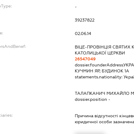
bType:
-
39237822
e:
02.06.14
ersAndBenef:
ВІЦЕ-ПРОВІНЦІЯ СВЯТИХ 
КАТОЛИЦЬКОЇ ЦЕРКВИ
26547049
dossier.founderAddress
УКРА
КУЧМИН ЯР, БУДИНОК 1А
statements.nationality:
Укра
ТАЛАПКАНИЧ МИХАЙЛО 
dossier.position -
iaries:
Причина відсутності кінце
юридичної особи зазначена 