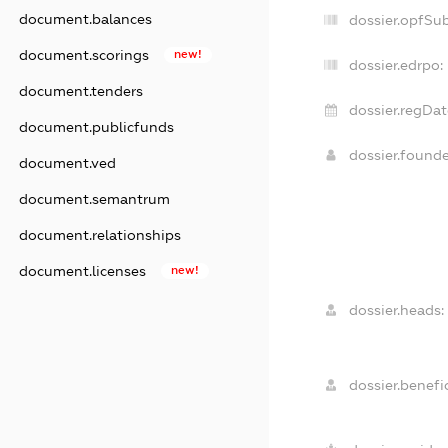
document.balances
dossier.opfSu
document.scorings
new!
dossier.edrpo:
document.tenders
dossier.regDat
document.publicfunds
dossier.found
document.ved
document.semantrum
document.relationships
document.licenses
new!
dossier.heads:
dossier.benefic