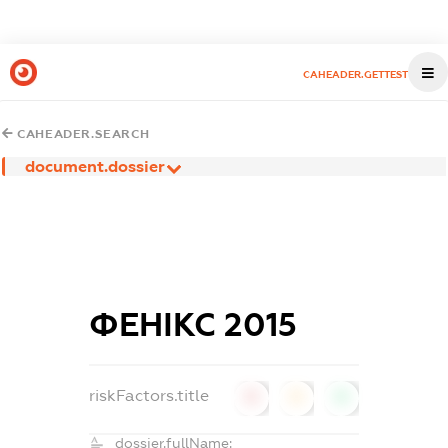
CAHEADER.GETTEST
CAHEADER.SEARCH
document.dossier
ФЕНІКС 2015
riskFactors.title
0
0
0
dossier.fullName: