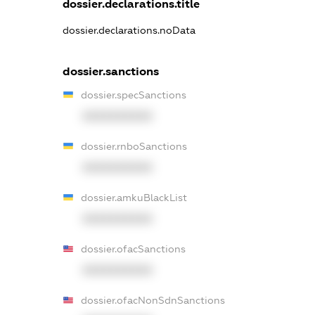
dossier.declarations.title
dossier.declarations.noData
dossier.sanctions
dossier.specSanctions
XXXXXXXXXX
dossier.rnboSanctions
XXXXXXXXXX
dossier.amkuBlackList
XXXXXXXXXX
dossier.ofacSanctions
XXXXXXXXXX
dossier.ofacNonSdnSanctions