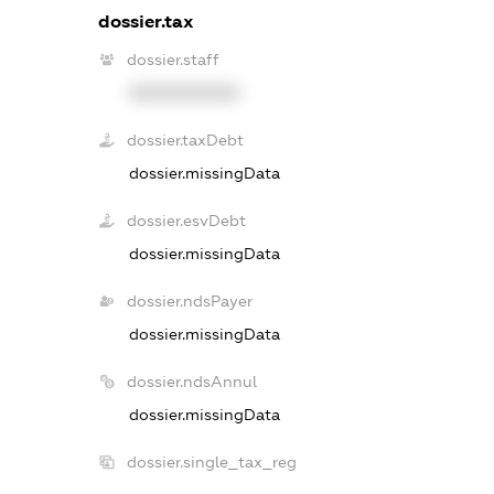
dossier.tax
dossier.staff
XXXXXXXXXX
dossier.taxDebt
dossier.missingData
dossier.esvDebt
dossier.missingData
dossier.ndsPayer
dossier.missingData
dossier.ndsAnnul
dossier.missingData
dossier.single_tax_reg