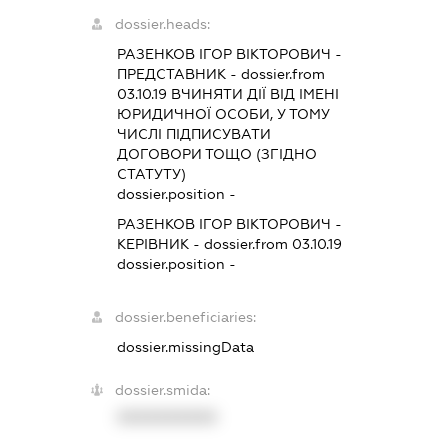
dossier.heads:
РАЗЕНКОВ ІГОР ВІКТОРОВИЧ
-
ПРЕДСТАВНИК
- dossier.from
03.10.19
ВЧИНЯТИ ДІЇ ВІД ІМЕНІ
ЮРИДИЧНОЇ ОСОБИ, У ТОМУ
ЧИСЛІ ПІДПИСУВАТИ
ДОГОВОРИ ТОЩО (ЗГІДНО
СТАТУТУ)
dossier.position -
РАЗЕНКОВ ІГОР ВІКТОРОВИЧ
-
КЕРІВНИК
- dossier.from 03.10.19
dossier.position -
dossier.beneficiaries:
dossier.missingData
dossier.smida:
XXXXXXXXXX