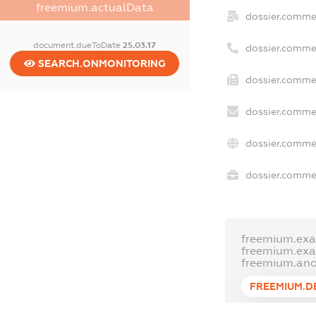
freemium.actualData
dossier.comme
document.dueToDate
25.03.17
dossier.comme
SEARCH.ONMONITORING
dossier.commer
dossier.commer
dossier.commer
dossier.commer
freemium.exa
freemium.ex
freemium.an
FREEMIUM.D