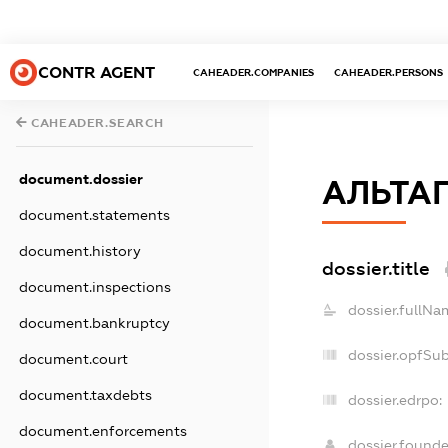
CONTR AGENT
CAHEADER.COMPANIES
CAHEADER.PERSONS
CAHEADER.SEARCH
document.dossier
АЛЬТА
document.statements
document.history
dossier.title
document.inspections
dossier.fullNa
document.bankruptcy
dossier.opfSu
document.court
document.taxdebts
dossier.edrpo:
document.enforcements
dossier.found