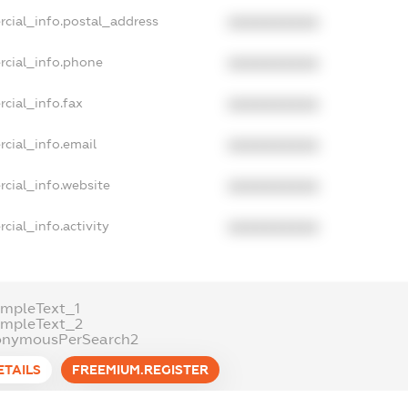
rcial_info.postal_address
XXXXXXXXXX
rcial_info.phone
XXXXXXXXXX
cial_info.fax
XXXXXXXXXX
cial_info.email
XXXXXXXXXX
cial_info.website
XXXXXXXXXX
cial_info.activity
XXXXXXXXXX
mpleText_1
ampleText_2
onymousPerSearch2
ETAILS
FREEMIUM.REGISTER