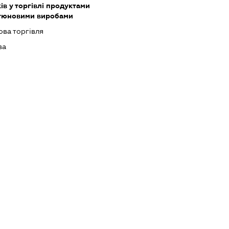
ів у торгівлі продуктами
ютюновими виробами
ова торгівля
ва