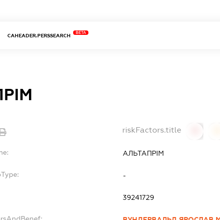
BETA
CAHEADER.PERSSEARCH
ПРІМ
riskFactors.title
0
0
me:
АЛЬТАПРІМ
bType:
-
39241729
ersAndBenef:
ВУНДЕРВАЛЬД ЯРОСЛАВ