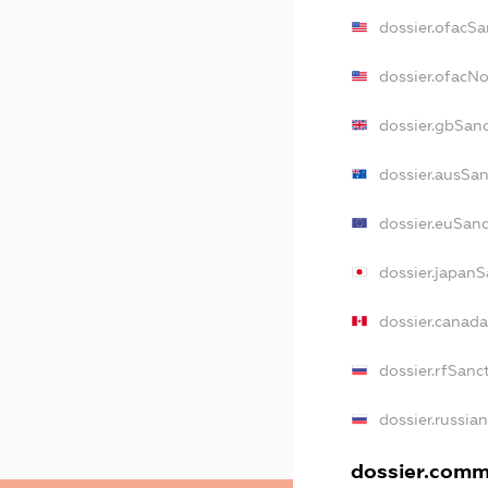
dossier.ofacSa
dossier.ofacN
dossier.gbSan
dossier.ausSa
dossier.euSan
dossier.japan
dossier.canad
dossier.rfSanc
dossier.russia
dossier.comme