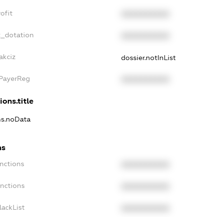
ofit
XXXXXXXXXX
t_dotation
XXXXXXXXXX
akciz
dossier.notInList
xPayerReg
XXXXXXXXXX
ions.title
ons.noData
ns
anctions
XXXXXXXXXX
anctions
XXXXXXXXXX
lackList
XXXXXXXXXX