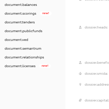
document.balances
document.scorings
new!
document.tenders
dossier.heads:
document.publicfunds
document.ved
document.semantrum
document.relationships
dossier.benefic
document.licenses
new!
dossier.smida:
dossier.addres
dossier.capital