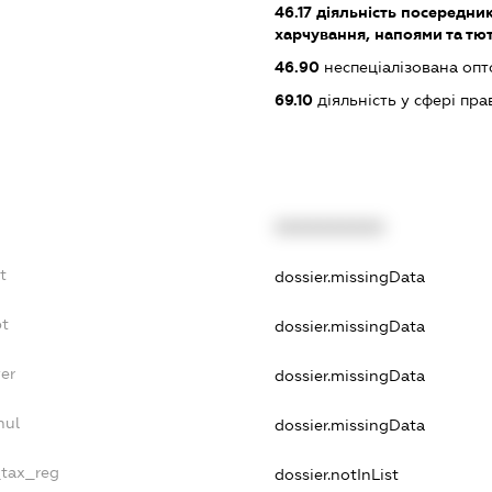
46.17
діяльність посередник
харчування, напоями та т
46.90
неспеціалізована опт
69.10
діяльність у сфері пра
XXXXXXXXXX
t
dossier.missingData
bt
dossier.missingData
er
dossier.missingData
nul
dossier.missingData
_tax_reg
dossier.notInList