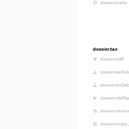
dossier.kveds:
dossier.tax
dossier.staff
dossier.taxDeb
dossier.esvDe
dossier.ndsPay
dossier.ndsAn
dossier.single