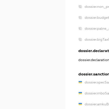
dossier.non_pr
dossier.budge
dossier.palne_
dossier.bigTa
dossier.declarat
dossier.declarati
dossier.sanctio
dossier.specS
dossier.rnboS
dossier.amkuB