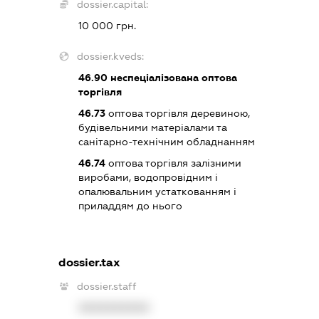
dossier.capital:
10 000 грн.
dossier.kveds:
46.90
неспеціалізована оптова
торгівля
46.73
оптова торгівля деревиною,
будівельними матеріалами та
санітарно-технічним обладнанням
46.74
оптова торгівля залізними
виробами, водопровідним і
опалювальним устаткованням і
приладдям до нього
dossier.tax
dossier.staff
XXXXXXXXXX