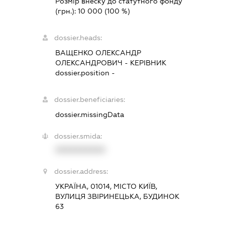
Розмір внеску до статутного фонду
(грн.):
10 000
(100 %)
dossier.heads:
ВАЩЕНКО ОЛЕКСАНДР
ОЛЕКСАНДРОВИЧ
-
КЕРІВНИК
dossier.position -
dossier.beneficiaries:
dossier.missingData
dossier.smida:
XXXXXXXXXX
dossier.address:
УКРАЇНА, 01014, МІСТО КИЇВ,
ВУЛИЦЯ ЗВІРИНЕЦЬКА, БУДИНОК
63