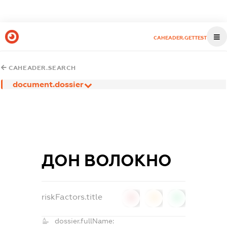
CAHEADER.GETTEST
CAHEADER.SEARCH
document.dossier
ДОН ВОЛОКНО
riskFactors.title
0
0
0
dossier.fullName: