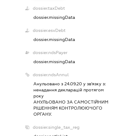
dossier.taxDebt
dossier.missingData
dossier.esvDebt
dossier.missingData
dossier.ndsPayer
dossier.missingData
dossier.ndsAnnul
Анульовано з 24.09.20 у зв'язку з:
ненадання декларацiй протягом
року
АНУЛЬОВАНО ЗА САМОСТIЙНИМ
РIШЕННЯМ КОНТРОЛЮЮЧОГО
ОРГАНУ.
dossier.single_tax_reg