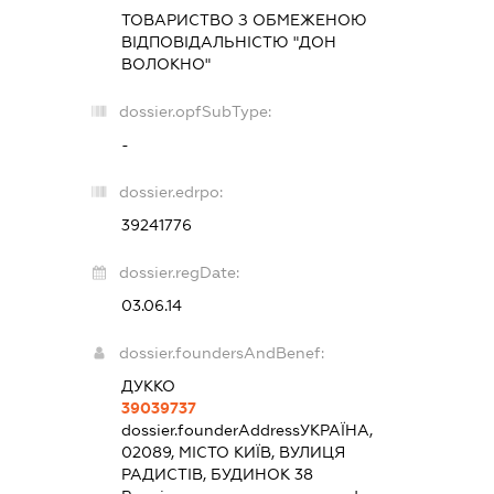
ТОВАРИСТВО З ОБМЕЖЕНОЮ
ВІДПОВІДАЛЬНІСТЮ "ДОН
ВОЛОКНО"
dossier.opfSubType:
-
dossier.edrpo:
39241776
dossier.regDate:
03.06.14
dossier.foundersAndBenef:
ДУККО
39039737
dossier.founderAddress
УКРАЇНА,
02089, МІСТО КИЇВ, ВУЛИЦЯ
РАДИСТІВ, БУДИНОК 38