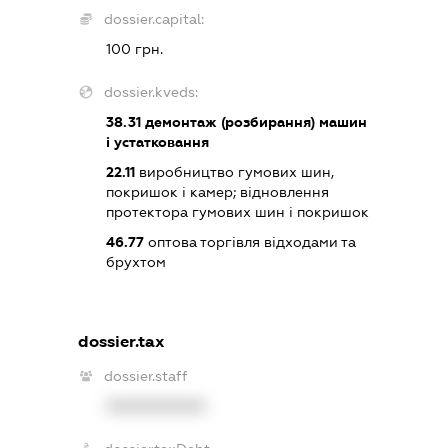
dossier.capital:
100 грн.
dossier.kveds:
38.31
демонтаж (розбирання) машин
і устатковання
22.11
виробництво гумових шин,
покришок і камер; відновлення
протектора гумових шин і покришок
46.77
оптова торгівля відходами та
брухтом
dossier.tax
dossier.staff
XXXXXXXXXX