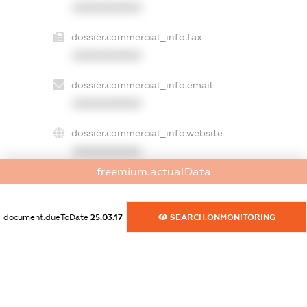
XXXXXXXXXX
dossier.commercial_info.fax
XXXXXXXXXX
dossier.commercial_info.email
XXXXXXXXXX
dossier.commercial_info.website
XXXXXXXXXX
freemium.actualData
dossier.commercial_info.activity
XXXXXXXXXX
document.dueToDate
25.03.17
SEARCH.ONMONITORING
freemium.exampleText_1
freemium.exampleText_2
freemium.anonymousPerSearch2
FREEMIUM.DETAILS