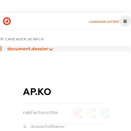
CAHEADER.GETTEST
CAHEADER.SEARCH
document.dossier
АР.КО
riskFactors.title
0
0
0
dossier.fullName: