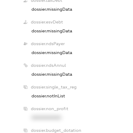
dossier.taxDebt
dossier.missingData
dossier.esvDebt
dossier.missingData
dossier.ndsPayer
dossier.missingData
dossier.ndsAnnul
dossier.missingData
dossier.single_tax_reg
dossier.notInList
dossier.non_profit
XXXXXXXXXX
dossier.budget_dotation