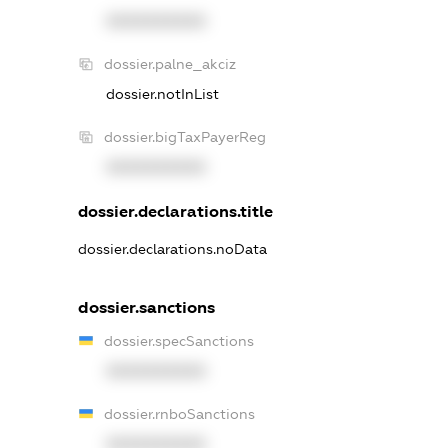
XXXXXXXXXX
dossier.palne_akciz
dossier.notInList
dossier.bigTaxPayerReg
XXXXXXXXXX
dossier.declarations.title
dossier.declarations.noData
dossier.sanctions
dossier.specSanctions
XXXXXXXXXX
dossier.rnboSanctions
XXXXXXXXXX