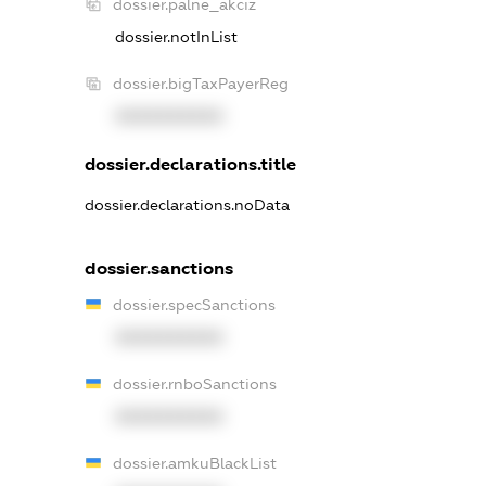
dossier.palne_akciz
dossier.notInList
dossier.bigTaxPayerReg
XXXXXXXXXX
dossier.declarations.title
dossier.declarations.noData
dossier.sanctions
dossier.specSanctions
XXXXXXXXXX
dossier.rnboSanctions
XXXXXXXXXX
dossier.amkuBlackList