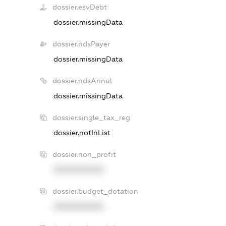
dossier.esvDebt
dossier.missingData
dossier.ndsPayer
dossier.missingData
dossier.ndsAnnul
dossier.missingData
dossier.single_tax_reg
dossier.notInList
dossier.non_profit
XXXXXXXXXX
dossier.budget_dotation
XXXXXXXXXX