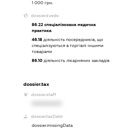
1 000 грн.
dossier.kveds:
86.22
спеціалізована медична
практика
46.18
діяльність посередників, що
спеціалізуються в торгівлі іншими
товарами
86.10
діяльність лікарняних закладів
dossier.tax
dossier.staff
XXXXXXXXXX
dossier.taxDebt
dossier.missingData