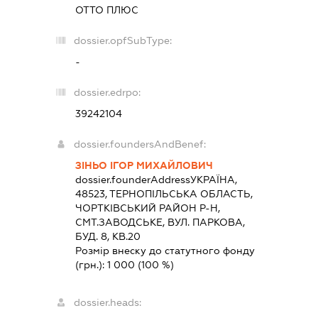
ОТТО ПЛЮС
dossier.opfSubType:
-
dossier.edrpo:
39242104
dossier.foundersAndBenef:
ЗІНЬО ІГОР МИХАЙЛОВИЧ
dossier.founderAddress
УКРАЇНА,
48523, ТЕРНОПIЛЬСЬКА ОБЛАСТЬ,
ЧОРТКIВСЬКИЙ РАЙОН Р-Н,
СМТ.ЗАВОДСЬКЕ, ВУЛ. ПАРКОВА,
БУД. 8, КВ.20
Розмір внеску до статутного фонду
(грн.):
1 000
(100 %)
dossier.heads: