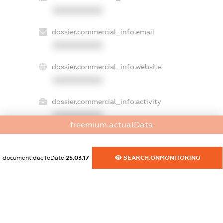
XXXXXXXXXX
dossier.commercial_info.email
XXXXXXXXXX
dossier.commercial_info.website
XXXXXXXXXX
dossier.commercial_info.activity
XXXXXXXXXX
freemium.actualData
document.dueToDate
25.03.17
SEARCH.ONMONITORING
freemium.exampleText_1
freemium.exampleText_2
freemium.anonymousPerSearch2
FREEMIUM.DETAILS
FREEMIUM.REGISTER