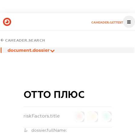
CAHEADER.GETTEST
CAHEADER.SEARCH
document.dossier
ОТТО ПЛЮС
riskFactors.title
0
0
0
dossier.fullName: