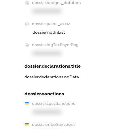
dossier.budget_dotation
XXXXXXXXXX
dossier.palne_akciz
dossier.notInList
dossier.bigTaxPayerReg
XXXXXXXXXX
dossier.declarations.title
dossier.declarations.noData
dossier.sanctions
dossier.specSanctions
XXXXXXXXXX
dossier.rnboSanctions