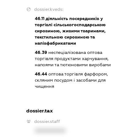
dossier.kveds:
46.11
діяльність посередників у
торгівлі сільськогосподарською
сировиною, живими тваринами,
текстильною сировиною та
напівфабрикатами
46.39
неспеціалізована оптова
торгівля продуктами харчування,
напоями та тютюновими виробами
46.44
оптова торгівля фарфором,
скляним посудом і засобами для
чищення
dossier.tax
dossier.staff
XXXXXXXXXX