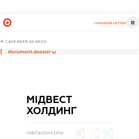
CAHEADER.GETTEST
CAHEADER.SEARCH
document.dossier
МІДВЕСТ
ХОЛДИНГ
riskFactors.title
0
0
0