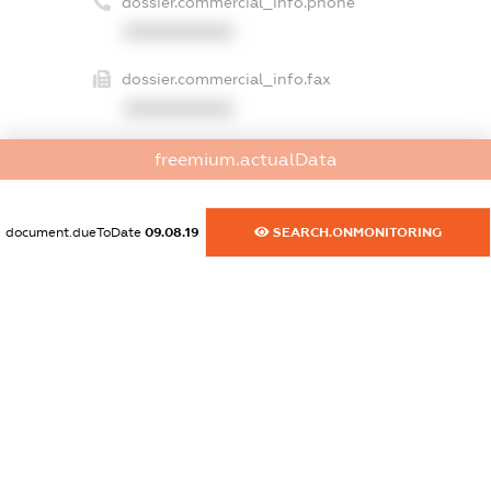
dossier.commercial_info.phone
XXXXXXXXXX
dossier.commercial_info.fax
XXXXXXXXXX
dossier.commercial_info.email
freemium.actualData
XXXXXXXXXX
dossier.commercial_info.website
document.dueToDate
09.08.19
SEARCH.ONMONITORING
XXXXXXXXXX
dossier.commercial_info.activity
XXXXXXXXXX
freemium.exampleText_1
freemium.exampleText_2
freemium.anonymousPerSearch2