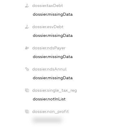
dossier.taxDebt
dossier.missingData
dossier.esvDebt
dossier.missingData
dossier.ndsPayer
dossier.missingData
dossier.ndsAnnul
dossier.missingData
dossier.single_tax_reg
dossier.notInList
dossier.non_profit
XXXXXXXXXX