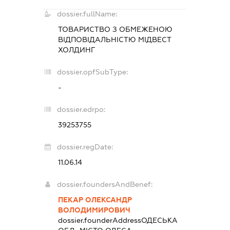
dossier.fullName:
ТОВАРИСТВО З ОБМЕЖЕНОЮ
ВІДПОВІДАЛЬНІСТЮ
МІДВЕСТ
ХОЛДИНГ
dossier.opfSubType:
-
dossier.edrpo:
39253755
dossier.regDate:
11.06.14
dossier.foundersAndBenef:
ПЕКАР ОЛЕКСАНДР
ВОЛОДИМИРОВИЧ
dossier.founderAddress
ОДЕСЬКА