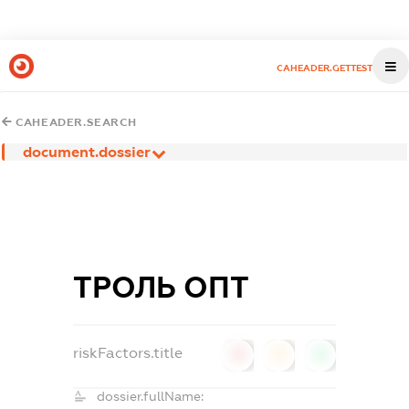
CAHEADER.GETTEST
CAHEADER.SEARCH
document.dossier
ТРОЛЬ ОПТ
riskFactors.title
0
0
0
dossier.fullName: