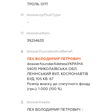
ТРОЛЬ ОПТ
dossier.opfSubType:
-
dossier.edrpo:
39254633
dossier.foundersAndBenef:
ЛЕХ ВОЛОДИМИР ПЕТРОВИЧ
dossier.founderAddress
УКРАЇНА
54031 МИКОЛАЇВСЬКА ОБЛ.
ЛЕНІНСЬКИЙ ВУЛ. КОСМОНАВТІВ
БУД. 105 КВ. 67
Розмір внеску до статутного фонду
(грн.):
1 000
(100 %)
dossier.heads:
ЛЕХ ВОЛОДИМИР ПЕТРОВИЧ
-