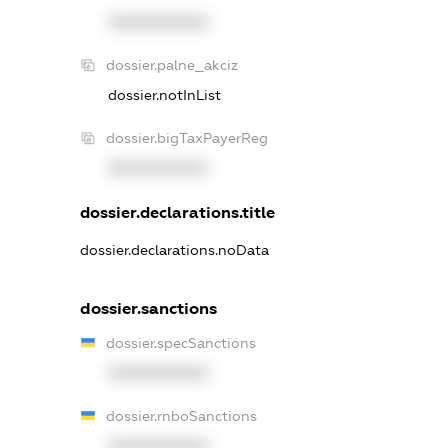
XXXXXXXXXX
dossier.palne_akciz
dossier.notInList
dossier.bigTaxPayerReg
XXXXXXXXXX
dossier.declarations.title
dossier.declarations.noData
dossier.sanctions
dossier.specSanctions
XXXXXXXXXX
dossier.rnboSanctions
XXXXXXXXXX