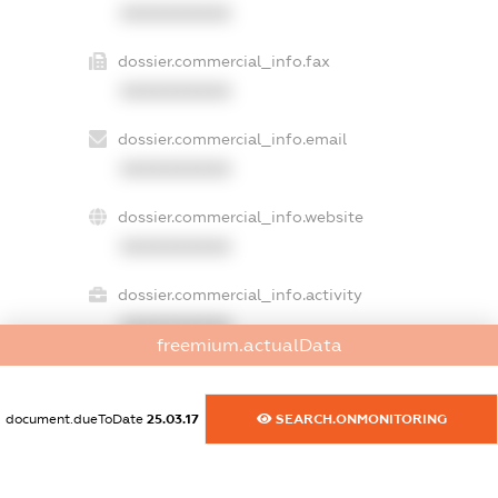
XXXXXXXXXX
dossier.commercial_info.fax
XXXXXXXXXX
dossier.commercial_info.email
XXXXXXXXXX
dossier.commercial_info.website
XXXXXXXXXX
dossier.commercial_info.activity
XXXXXXXXXX
freemium.actualData
document.dueToDate
25.03.17
SEARCH.ONMONITORING
freemium.exampleText_1
freemium.exampleText_2
freemium.anonymousPerSearch2