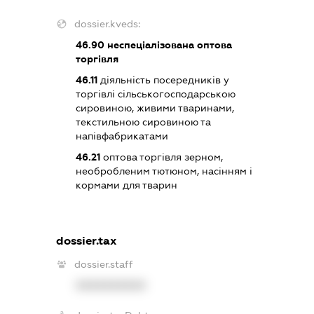
dossier.kveds:
46.90
неспеціалізована оптова
торгівля
46.11
діяльність посередників у
торгівлі сільськогосподарською
сировиною, живими тваринами,
текстильною сировиною та
напівфабрикатами
46.21
оптова торгівля зерном,
необробленим тютюном, насінням і
кормами для тварин
dossier.tax
dossier.staff
XXXXXXXXXX