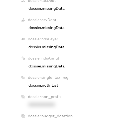
dossier.taxDebt
dossier.missingData
dossier.esvDebt
dossier.missingData
dossier.ndsPayer
dossier.missingData
dossier.ndsAnnul
dossier.missingData
dossier.single_tax_reg
dossier.notInList
dossier.non_profit
XXXXXXXXXX
dossier.budget_dotation