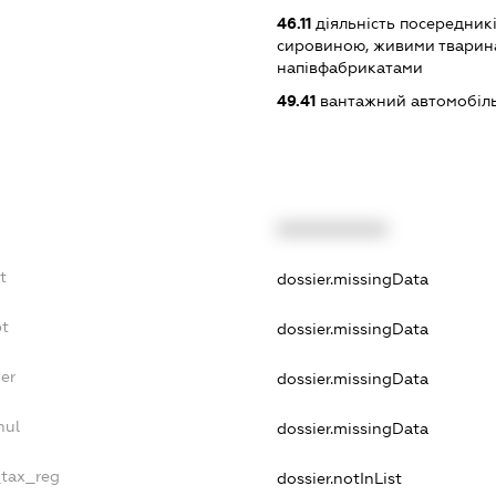
46.11
діяльність посередникі
сировиною, живими тварин
напівфабрикатами
49.41
вантажний автомобіль
XXXXXXXXXX
t
dossier.missingData
bt
dossier.missingData
er
dossier.missingData
nul
dossier.missingData
_tax_reg
dossier.notInList