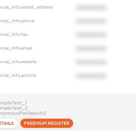
rcial_info.postal_address
XXXXXXXXXX
rcial_info.phone
XXXXXXXXXX
cial_info.fax
XXXXXXXXXX
cial_info.email
XXXXXXXXXX
cial_info.website
XXXXXXXXXX
cial_info.activity
XXXXXXXXXX
mpleText_1
ampleText_2
onymousPerSearch2
ETAILS
FREEMIUM.REGISTER