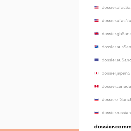
dossier.ofacSa
dossier.ofacN
dossier.gbSan
dossier.ausSa
dossier.euSan
dossier.japan
dossier.canad
dossier.rfSanc
dossier.russia
dossier.comme