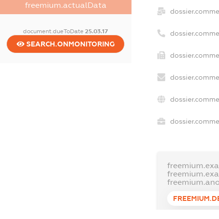
freemium.actualData
dossier.comme
document.dueToDate
25.03.17
dossier.comme
SEARCH.ONMONITORING
dossier.commer
dossier.commer
dossier.commer
dossier.commer
freemium.exa
freemium.ex
freemium.an
FREEMIUM.D