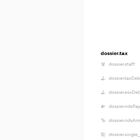
dossier.tax
dossier.staff
dossier.taxDeb
dossier.esvDe
dossier.ndsPay
dossier.ndsAn
dossier.single