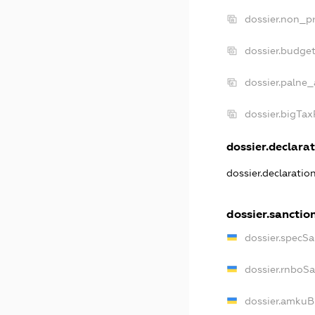
dossier.non_pr
dossier.budge
dossier.palne_
dossier.bigTa
dossier.declarat
dossier.declarati
dossier.sanctio
dossier.specS
dossier.rnboS
dossier.amkuB