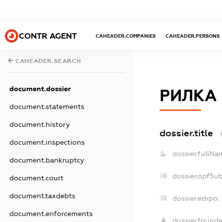
CONTR AGENT
CAHEADER.COMPANIES
CAHEADER.PERSONS
CAHEADER.SEARCH
document.dossier
РИЛКА
document.statements
document.history
dossier.title
document.inspections
dossier.fullNa
document.bankruptcy
dossier.opfSu
document.court
document.taxdebts
dossier.edrpo:
document.enforcements
dossier.found