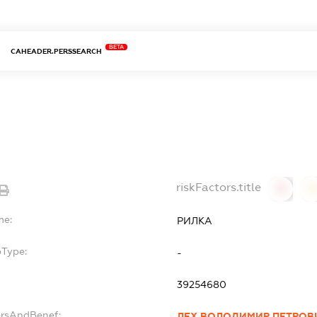
BETA
CAHEADER.PERSSEARCH
riskFactors.title
0
0
me:
РИЛКА
bType:
-
39254680
ersAndBenef:
ЛЕХ ВОЛОДИМИР ПЕТРОВ