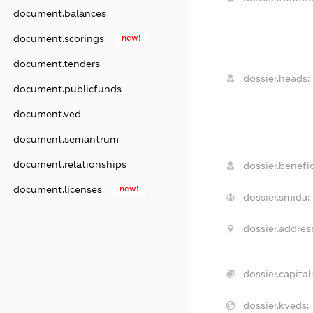
document.balances
document.scorings
new!
document.tenders
dossier.heads:
document.publicfunds
document.ved
document.semantrum
document.relationships
dossier.benefic
document.licenses
new!
dossier.smida:
dossier.addres
dossier.capital
dossier.kveds: