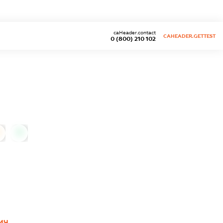
caHeader.contact
CAHEADER.GETTEST
0 (800) 210 102
0
ИЧ