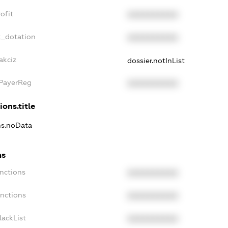
ofit
XXXXXXXXXX
t_dotation
XXXXXXXXXX
akciz
dossier.notInList
xPayerReg
XXXXXXXXXX
ions.title
ons.noData
ns
anctions
XXXXXXXXXX
anctions
XXXXXXXXXX
lackList
XXXXXXXXXX