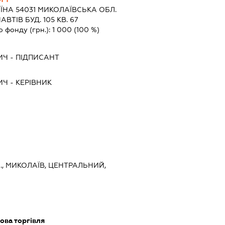
ЇНА 54031 МИКОЛАЇВСЬКА ОБЛ.
ТІВ БУД. 105 КВ. 67
о фонду (грн.):
1 000
(100 %)
ИЧ
-
ПІДПИСАНТ
ИЧ
-
КЕРІВНИК
., МИКОЛАЇВ, ЦЕНТРАЛЬНИЙ,
ова торгівля