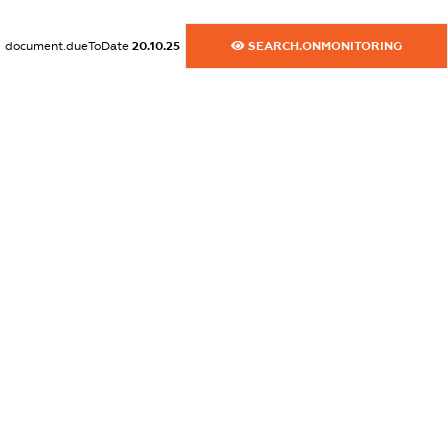
dossier.commercial_info.website
XXXXXXXXXX
document.dueToDate
20.10.25
SEARCH.ONMONITORING
dossier.commercial_info.activity
XXXXXXXXXX
freemium.exampleText_1
freemium.exampleText_2
freemium.anonymousPerSearch2
FREEMIUM.DETAILS
FREEMIUM.REGISTER