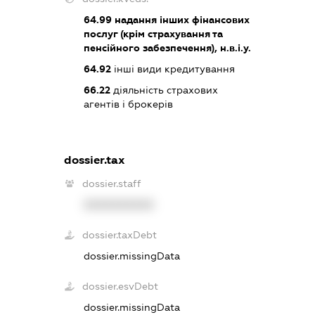
64.99
надання інших фінансових
послуг (крім страхування та
пенсійного забезпечення), н.в.і.у.
64.92
інші види кредитування
66.22
діяльність страхових
агентів і брокерів
dossier.tax
dossier.staff
XXXXXXXXXX
dossier.taxDebt
dossier.missingData
dossier.esvDebt
dossier.missingData