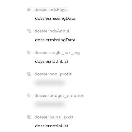
dossier.ndsPayer
dossier.missingData
dossier.ndsAnnul
dossier.missingData
dossier.single_tax_reg
dossier.notInList
dossier.non_profit
XXXXXXXXXX
dossier.budget_dotation
XXXXXXXXXX
dossier.palne_akciz
dossier.notInList