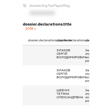
dossier.bigTaxPayerReg
XXXXXXXXXX
dossier.declarations.title
2018
dossier.declarations.pepName
dossier.declarations.personName
dossier.declaratio
ЗІЛАКОВ
Заробітна плата
СЕРГІЙ
отримана за
ВОЛОДИМИРОВИЧ
основним місцем
роботи
ЗІЛАКОВ
Заробітна плата
СЕРГІЙ
отримана за
ВОЛОДИМИРОВИЧ
основним місцем
роботи
ШЕВЧУК
Заробітна плата
ТЕТЯНА
отримана за
ОЛЕКСАНДРІВНА
основним місцем
роботи