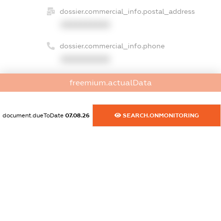
dossier.commercial_info.postal_address
XXXXXXXXXX
dossier.commercial_info.phone
XXXXXXXXXX
dossier.commercial_info.fax
freemium.actualData
XXXXXXXXXX
dossier.commercial_info.email
document.dueToDate
07.08.26
SEARCH.ONMONITORING
XXXXXXXXXX
dossier.commercial_info.website
XXXXXXXXXX
dossier.commercial_info.activity
XXXXXXXXXX