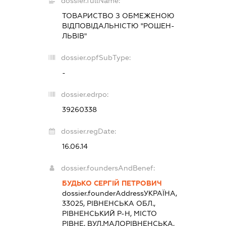
dossier.fullName:
ТОВАРИСТВО З ОБМЕЖЕНОЮ
ВІДПОВІДАЛЬНІСТЮ "РОШЕН-
ЛЬВІВ"
dossier.opfSubType:
-
dossier.edrpo:
39260338
dossier.regDate:
16.06.14
dossier.foundersAndBenef:
БУДЬКО СЕРГІЙ ПЕТРОВИЧ
dossier.founderAddress
УКРАЇНА,
33025, РІВНЕНСЬКА ОБЛ.,
РІВНЕНСЬКИЙ Р-Н, МІСТО
РІВНЕ, ВУЛ.МАЛОРІВНЕНСЬКА,