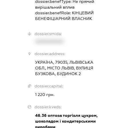
dossier.benefType:
Не прямий
вирішальний вплив
dossier.benefRole:
КІНЦЕВИЙ
БЕНЕФІЦІАРНИЙ ВЛАСНИК
dossier.smida:
XXXXXXXXXX
dossier.address:
УКРАЇНА, 79035, ЛЬВІВСЬКА
ОБЛ., МІСТО ЛЬВІВ, ВУЛИЦЯ
БУЗКОВА, БУДИНОК 2
dossier.capital:
1 220 грн.
dossier.kveds:
46.36
оптова торгівля цукром,
шоколадом і кондитерськими
виробами