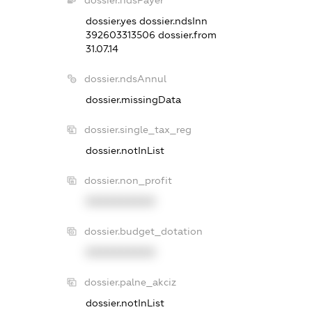
dossier.yes
dossier.ndsInn
392603313506
dossier.from
31.07.14
dossier.ndsAnnul
dossier.missingData
dossier.single_tax_reg
dossier.notInList
dossier.non_profit
XXXXXXXXXX
dossier.budget_dotation
XXXXXXXXXX
dossier.palne_akciz
dossier.notInList