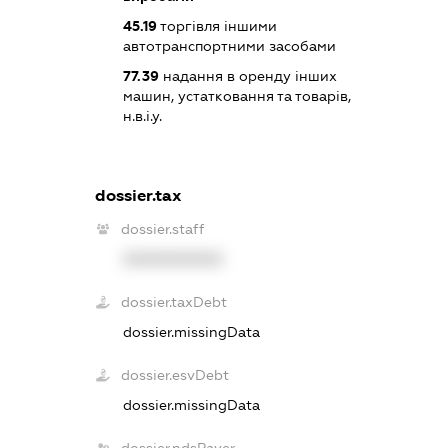
45.19
торгівля іншими
автотранспортними засобами
77.39
надання в оренду інших
машин, устатковання та товарів,
н.в.і.у.
dossier.tax
dossier.staff
XXXXXXXXXX
dossier.taxDebt
dossier.missingData
dossier.esvDebt
dossier.missingData
dossier.ndsPayer