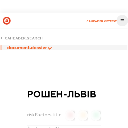
CAHEADER.GETTEST
CAHEADER.SEARCH
document.dossier
РОШЕН-ЛЬВІВ
riskFactors.title
0
0
0