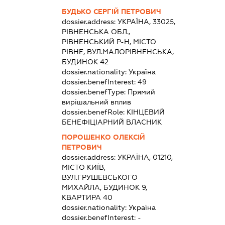
БУДЬКО СЕРГІЙ ПЕТРОВИЧ
dossier.address:
УКРАЇНА, 33025,
РІВНЕНСЬКА ОБЛ.,
РІВНЕНСЬКИЙ Р-Н, МІСТО
РІВНЕ, ВУЛ.МАЛОРІВНЕНСЬКА,
БУДИНОК 42
dossier.nationality:
Україна
dossier.benefInterest:
49
dossier.benefType:
Прямий
вирішальний вплив
dossier.benefRole:
КІНЦЕВИЙ
БЕНЕФІЦІАРНИЙ ВЛАСНИК
ПОРОШЕНКО ОЛЕКСІЙ
ПЕТРОВИЧ
dossier.address:
УКРАЇНА, 01210,
МІСТО КИЇВ,
ВУЛ.ГРУШЕВСЬКОГО
МИХАЙЛА, БУДИНОК 9,
КВАРТИРА 40
dossier.nationality:
Україна
dossier.benefInterest:
-