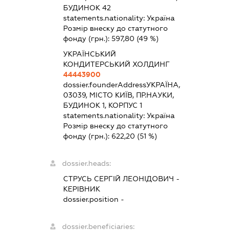
БУДИНОК 42
statements.nationality:
Україна
Розмір внеску до статутного
фонду (грн.):
597,80
(49 %)
УКРАЇНСЬКИЙ
КОНДИТЕРСЬКИЙ ХОЛДИНГ
44443900
dossier.founderAddress
УКРАЇНА,
03039, МІСТО КИЇВ, ПР.НАУКИ,
БУДИНОК 1, КОРПУС 1
statements.nationality:
Україна
Розмір внеску до статутного
фонду (грн.):
622,20
(51 %)
dossier.heads:
СТРУСЬ СЕРГІЙ ЛЕОНІДОВИЧ
-
КЕРІВНИК
dossier.position -
dossier.beneficiaries: