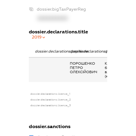
dossier.bigTaxPayerReg
XXXXXXXXXX
dossier.declarations.title
2019
dossier.declarations.pepName
dossier.declarations.personName
dossier.declarati
ПОРОШЕНКО
Кінцевий
ПЕТРО
бенефіціарний
ОЛЕКСІЙОВИЧ
власник
(контролер)
dossier.declarations.license_1
dossier.declarations.license_2
dossier.declarations.license_3
dossier.sanctions