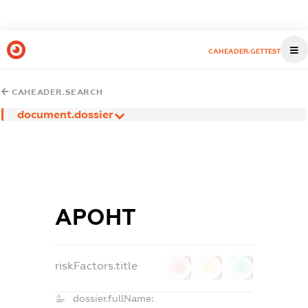
CAHEADER.GETTEST
CAHEADER.SEARCH
document.dossier
АРОНТ
riskFactors.title
0
0
0
dossier.fullName: