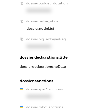
dossier.budget_dotation
XXXXXXXXXX
dossier.palne_akciz
dossier.notInList
dossier.bigTaxPayerReg
XXXXXXXXXX
dossier.declarations.title
dossier.declarations.noData
dossier.sanctions
dossier.specSanctions
XXXXXXXXXX
dossier.rnboSanctions