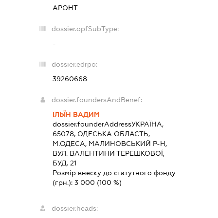
АРОНТ
dossier.opfSubType:
-
dossier.edrpo:
39260668
dossier.foundersAndBenef:
ІЛЬЇН ВАДИМ
dossier.founderAddress
УКРАЇНА,
65078, ОДЕСЬКА ОБЛАСТЬ,
М.ОДЕСА, МАЛИНОВСЬКИЙ Р-Н,
ВУЛ. ВАЛЕНТИНИ ТЕРЕШКОВОЇ,
БУД. 21
Розмір внеску до статутного фонду
(грн.):
3 000
(100 %)
dossier.heads: