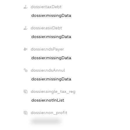
dossier.taxDebt
dossier.missingData
dossier.esvDebt
dossier.missingData
dossier.ndsPayer
dossier.missingData
dossier.ndsAnnul
dossier.missingData
dossier.single_tax_reg
dossier.notInList
dossier.non_profit
XXXXXXXXXX