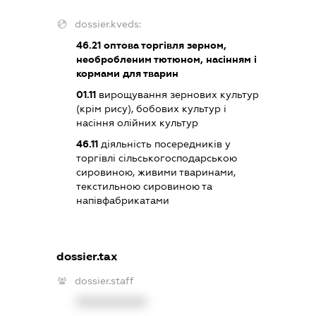
dossier.kveds:
46.21
оптова торгівля зерном,
необробленим тютюном, насінням і
кормами для тварин
01.11
вирощування зернових культур
(крім рису), бобових культур і
насіння олійних культур
46.11
діяльність посередників у
торгівлі сільськогосподарською
сировиною, живими тваринами,
текстильною сировиною та
напівфабрикатами
dossier.tax
dossier.staff
XXXXXXXXXX